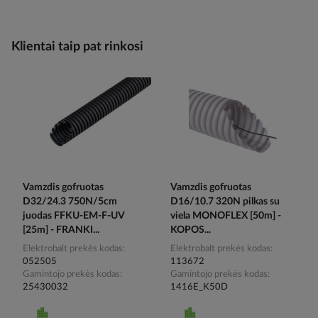
Klientai taip pat rinkosi
Vamzdis gofruotas
Vamzdis gofruotas
D32/24.3 750N/5cm
D16/10.7 320N pilkas su
juodas FFKU-EM-F-UV
viela MONOFLEX [50m] -
[25m] - FRANKI...
KOPOS...
Elektrobalt prekės kodas
Elektrobalt prekės kodas
052505
113672
Gamintojo prekės kodas
Gamintojo prekės kodas
25430032
1416E_K50D