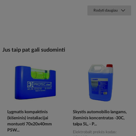
Rodyti daugiau
Jus taip pat gali sudominti
Lygmatis kompaktinis
Skystis automobilio langams,
(kišeninis) instaliacijai
žieminis koncentratas -30C,
montuoti 70x20x40mm
talpa 5L, - P...
PSW...
Elektrobalt prekės kodas