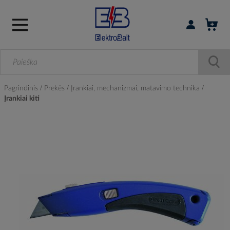
Prisijungti / r
Pagrindinis
Prekės
Įrankiai, mechanizmai, matavimo technika
Įrankiai kiti
Skip
to
the
end
of
the
images
gallery