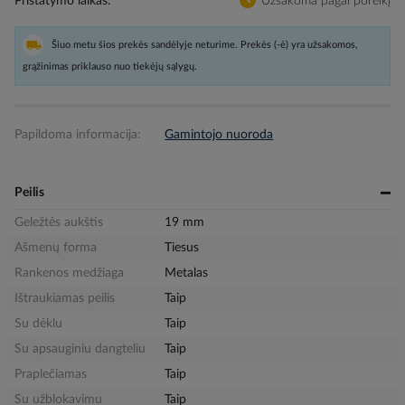
Pristatymo laikas
Užsakoma pagal poreikį
Šiuo metu šios prekės sandėlyje neturime. Prekės (-ė) yra užsakomos,
grąžinimas priklauso nuo tiekėjų sąlygų.
Papildoma informacija:
Gamintojo nuoroda
Peilis
Geležtės aukštis
19 mm
Ašmenų forma
Tiesus
Rankenos medžiaga
Metalas
Ištraukiamas peilis
Taip
Su dėklu
Taip
Su apsauginiu dangteliu
Taip
Praplečiamas
Taip
Su užblokavimu
Taip