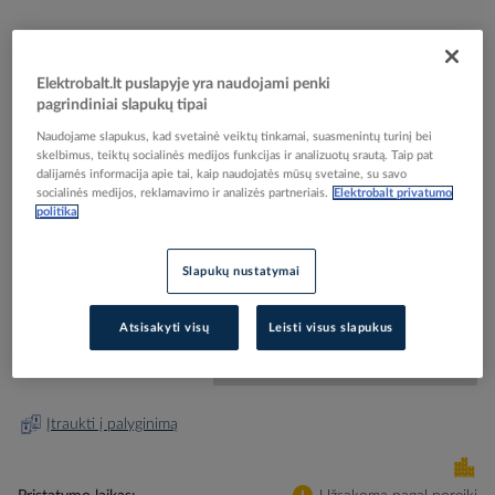
Elektrobalt.lt puslapyje yra naudojami penki
pagrindiniai slapukų tipai
Skip
Reali prekė gali skirtis nuo pavaizduotos nuotraukoje
Naudojame slapukus, kad svetainė veiktų tinkamai, suasmenintų turinį bei
to
skelbimus, teiktų socialinės medijos funkcijas ir analizuotų srautą. Taip pat
Peilis su trapecine geležte metaliniu korpusu PSHM
the
dalijamės informacija apie tai, kaip naudojatės mūsų svetaine, su savo
beginning
socialinės medijos, reklamavimo ir analizės partneriais.
Elektrobalt privatumo
- PROTEC
politika
of
the
images
Elektrobalt prekės kodas
047801
Slapukų nustatymai
gallery
EAN kodas
4016705116829
Gamintojo prekės kodas
05101682
Atsisakyti visų
Leisti visus slapukus
Prisijunkite, norėdami pamatyti kainas
Įtraukti į palyginimą