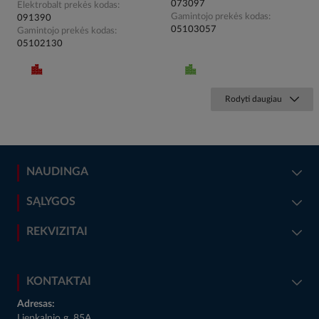
073097
Elektrobalt prekės kodas
Gamintojo prekės kodas
091390
05103057
Gamintojo prekės kodas
05102130
Rodyti daugiau
NAUDINGA
SĄLYGOS
REKVIZITAI
KONTAKTAI
Adresas:
Liepkalnio g. 85A,