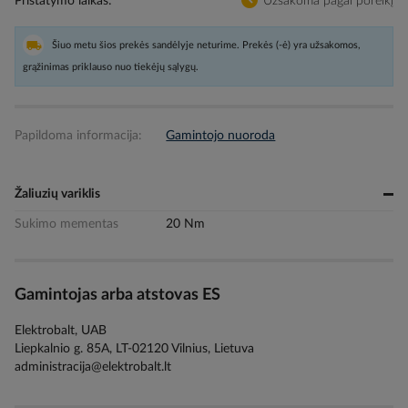
Pristatymo laikas
Užsakoma pagal poreikį
Šiuo metu šios prekės sandėlyje neturime. Prekės (-ė) yra užsakomos,
grąžinimas priklauso nuo tiekėjų sąlygų.
Papildoma informacija:
Gamintojo nuoroda
Žaliuzių variklis
Sukimo mementas
20 Nm
Gamintojas arba atstovas ES
Elektrobalt, UAB
Liepkalnio g. 85A, LT-02120 Vilnius, Lietuva
administracija@elektrobalt.lt