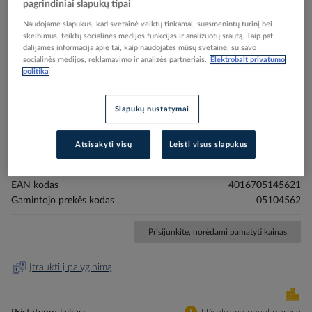
pagrindiniai slapukų tipai
Naudojame slapukus, kad svetainė veiktų tinkamai, suasmenintų turinį bei
skelbimus, teiktų socialinės medijos funkcijas ir analizuotų srautą. Taip pat
dalijamės informacija apie tai, kaip naudojatės mūsų svetaine, su savo
socialinės medijos, reklamavimo ir analizės partneriais.
Elektrobalt privatumo
politika
Skip
Reali prekė gali skirtis nuo pavaizduotos nuotraukoje
to
Pavara roletams 230V AC 20Nm mechaninė
the
Slapukų nustatymai
beginning
PRKAM2016 - PROTEC
of
Atsisakyti visų
Leisti visus slapukus
the
images
Elektrobalt prekės kodas
201283
gallery
EAN kodas
4016705145621
Gamintojo prekės kodas
05104562
Prisijunkite, norėdami pamatyti kainas
Įtraukti į palyginimą