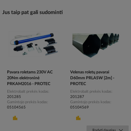
Jus taip pat gali sudominti
Pavara roletams 230V AC
Velenas roletų pavarai
20Nm elektroninė
D60mm PRLASW [2m] -
PRKAM2016 - PROTEC
PROTEC
Elektrobalt prekės kodas
Elektrobalt prekės kodas
201285
201287
Gamintojo prekės kodas
Gamintojo prekės kodas
05104565
05104569
Rodyti daugiau