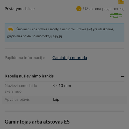
Pristatymo laikas
Užsakoma pagal poreikį
Šiuo metu šios prekės sandėlyje neturime. Prekės (-ė) yra užsakomos,
grąžinimas priklauso nuo tiekėjų sąlygų.
Papildoma informacija:
Gamintojo nuoroda
Kabelių nužievinimo įrankis
Nužievinamo laido
8 - 13 mm
skersmuo
Apvalus pjūvis
Taip
Gamintojas arba atstovas ES