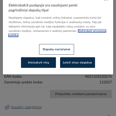
Elektrobalt.lt puslapyje yra naudojami penki
pagrindiniai slapukų tipai
Naudojame slapukus, kad svetainė veiktų tinkamai, suasmenintų turinį bei
skelbimus, teiktų socialinės medijos funkcijas ir analizuotų srautą. Taip pat
dalijamės informacija apie tai, kaip naudojatės mūsų svetaine, su savo
socialinės medijos, reklamavimo ir analizės partneriais.
Elektrobalt privatumo
politika
Skip
Reali prekė gali skirtis nuo pavaizduotos nuotraukoje
to
Nuėmiklis izoliacijos kabeliams p/t dėžutėse D=8-
the
Slapukų nustatymai
beginning
13mm "JOKARI" - CIMCO
of
Atsisakyti visų
Leisti visus slapukus
the
images
Elektrobalt prekės kodas
510983
gallery
EAN kodas
4021103220276
Gamintojo prekės kodas
122027
Prisijunkite, norėdami pamatyti kainas
Įtraukti į palyginimą