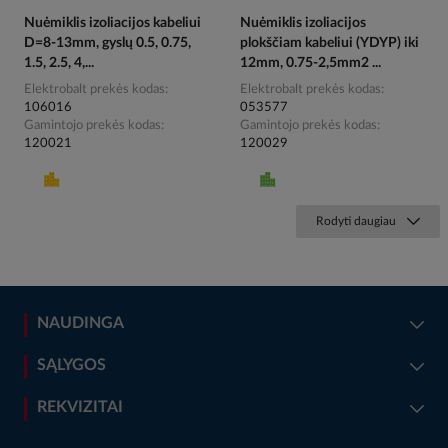
Nuėmiklis izoliacijos kabeliui
Nuėmiklis izoliacijos
D=8-13mm, gyslų 0.5, 0.75,
plokščiam kabeliui (YDYP) iki
1.5, 2.5, 4,...
12mm, 0.75-2,5mm2 ...
Elektrobalt prekės kodas
Elektrobalt prekės kodas
106016
053577
Gamintojo prekės kodas
Gamintojo prekės kodas
120021
120029
Rodyti daugiau
NAUDINGA
SĄLYGOS
REKVIZITAI