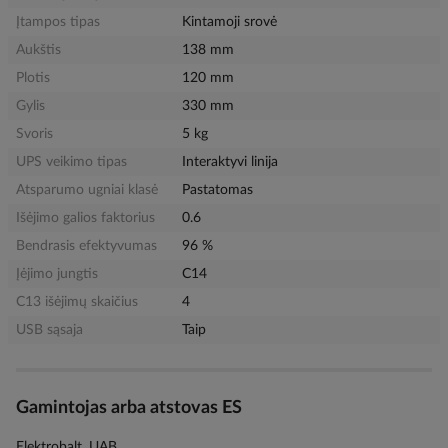
Įtampos tipas
Kintamoji srovė
Aukštis
138 mm
Plotis
120 mm
Gylis
330 mm
Svoris
5 kg
UPS veikimo tipas
Interaktyvi linija
Atsparumo ugniai klasė
Pastatomas
Išėjimo galios faktorius
0.6
Bendrasis efektyvumas
96 %
Įėjimo jungtis
C14
C13 išėjimų skaičius
4
USB sąsaja
Taip
Gamintojas arba atstovas ES
Elektrobalt, UAB