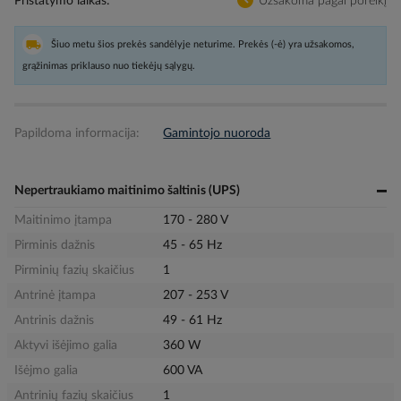
Pristatymo laikas
Užsakoma pagal poreikį
Šiuo metu šios prekės sandėlyje neturime. Prekės (-ė) yra užsakomos,
grąžinimas priklauso nuo tiekėjų sąlygų.
Papildoma informacija:
Gamintojo nuoroda
Nepertraukiamo maitinimo šaltinis (UPS)
Maitinimo įtampa
170 - 280 V
Pirminis dažnis
45 - 65 Hz
Pirminių fazių skaičius
1
Antrinė įtampa
207 - 253 V
Antrinis dažnis
49 - 61 Hz
Aktyvi išėjimo galia
360 W
Išėjmo galia
600 VA
Antrinių fazių skaičius
1