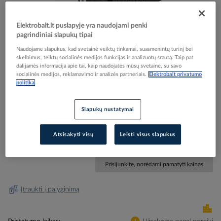
Elektrobalt.lt puslapyje yra naudojami penki
pagrindiniai slapukų tipai
Naudojame slapukus, kad svetainė veiktų tinkamai, suasmenintų turinį bei
Skip
Reali prekė gali skirtis nuo pavaizduotos nuotraukoje
skelbimus, teiktų socialinės medijos funkcijas ir analizuotų srautą. Taip pat
to
dalijamės informacija apie tai, kaip naudojatės mūsų svetaine, su savo
Nepertraukiamo maitinimo šaltinis UPS 1F
socialinės medijos, reklamavimo ir analizės partneriais.
Elektrobalt privatumo
the
politika
beginning
600VA/360W KEOR SP - LEGRAND
of
the
Slapukų nustatymai
images
Elektrobalt prekės kodas
507878
gallery
EAN kodas
3414971231979
Atsisakyti visų
Leisti visus slapukus
Gamintojo prekės kodas
310180
Prisijunkite, norėdami pamatyti kainas
Įtraukti į palyginimą