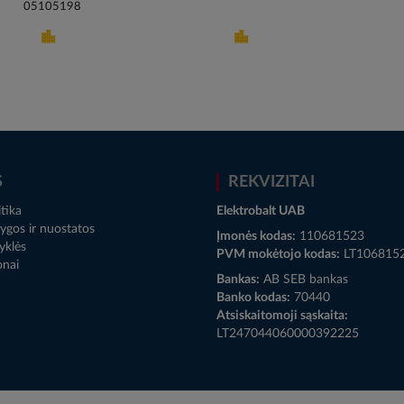
05105198
S
REKVIZITAI
tika
Elektrobalt UAB
ygos ir nuostatos
Įmonės kodas:
110681523
yklės
PVM mokėtojo kodas:
LT106815
onai
Bankas:
AB SEB bankas
Banko kodas:
70440
Atsiskaitomoji sąskaita:
LT247044060000392225