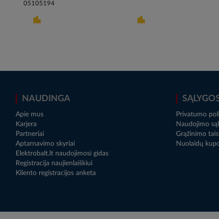
05105194
NAUDINGA
SĄLYGO
Apie mus
Privatumo poli
Karjera
Naudojimo sąl
Partneriai
Grąžinimo tais
Aptarnavimo skyriai
Nuolaidų kup
Elektrobalt.lt naudojimosi gidas
Registracija naujienlaiškiui
Kliento registracijos anketa