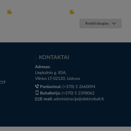
Rodyti daugiau
KONTAKTAI
Adresas:
Liepkalnio g. 85A,
Vilnius LT-02120, Lietuva
219
Pardavimai:
(+370) 5 2660094
Buhalterija:
(+370) 5 2398062
E-mail:
administracija@elektrobalt.lt