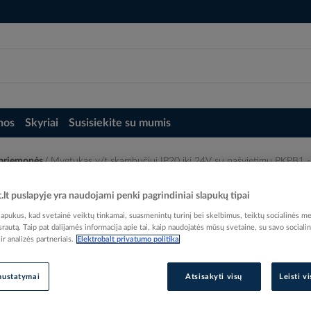
nos
Skyriai
Susisiekite su mumis
o priemonės
Mygtukas v/t skambučiui IP20 iki 24V su pašvietimu PKPB1
 su pašvietimu PKPB1 - PROTEC
t.lt puslapyje yra naudojami penki pagrindiniai slapukų tipai
pukus, kad svetainė veiktų tinkamai, suasmenintų turinį bei skelbimus, teiktų socialinės me
 srautą. Taip pat dalijamės informacija apie tai, kaip naudojatės mūsų svetaine, su savo sociali
r analizės partneriais.
Elektrobalt privatumo politika
Elektrobalt prekės kodas
nustatymai
Atsisakyti visų
Leisti v
EAN kodas
40167
Gamintojo prekės kodas