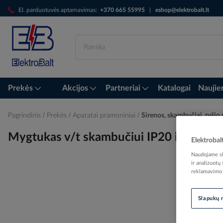
Skip
El. parduotuvės aptarnavimas:
+370 665 55995
|
eshop@elektrobalt.lt
to
Content
Prekės
Akcijos
Partneriai
Katalogai
Naujie
Pagrindinis
Prekės
Aparatai pramoniniai
Sirenos, skambučiai, ryši
Mygtukas v/t skambučiui IP20 iki 24V
Elektrobal
Naudojame sla
ir analizuotų
reklamavimo i
Skip
to
Slapukų 
the
end
of