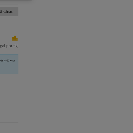
i kainas
al poreikį
ės (-ė) yra