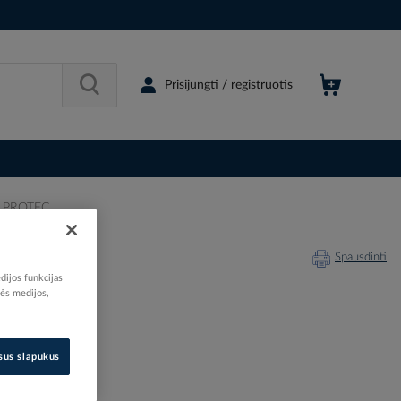
Prisijungti / registruotis
 - PROTEC
Spausdinti
dijos funkcijas
nės medijos,
201342
isus slapukus
05151936
05105193