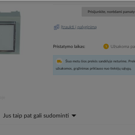
Prisijunkite, norėdami pamatyt
Įtraukti į palyginimą
Pristatymo laikas
Užsakoma pag
Šiuo metu šios prekės sandėlyje neturime. Prek
užsakomos, grąžinimas priklauso nuo tiekėjų sąlygų.
oje
Jus taip pat gali sudominti