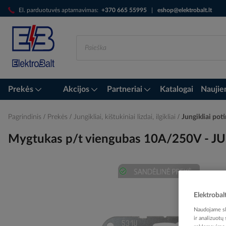
Skip
El. parduotuvės aptarnavimas:
+370 665 55995
|
eshop@elektrobalt.lt
to
Content
Prekės
Akcijos
Partneriai
Katalogai
Naujie
Pagrindinis
Prekės
Jungikliai, kištukiniai lizdai, ilgikliai
Jungikliai pot
Mygtukas p/t viengubas 10A/250V - J
Skip
to
Elektrobal
the
Naudojame sla
end
ir analizuotų
of