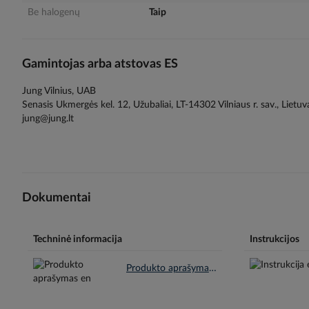
Be halogenų
Taip
Gamintojas arba atstovas ES
Jung Vilnius, UAB
Senasis Ukmergės kel. 12, Užubaliai, LT-14302 Vilniaus r. sav., Lietuv
jung@jung.lt
Dokumentai
Techninė informacija
Instrukcijos
Produkto aprašymas en.pdf