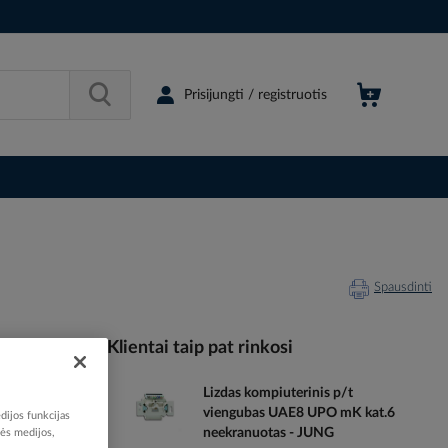
Prisijungti / registruotis
Spausdinti
Klientai taip pat rinkosi
Lizdas kompiuterinis p/t
000176
viengubas UAE8 UPO mK kat.6
dijos funkcijas
77272903
neekranuotas - JUNG
nės medijos,
531U