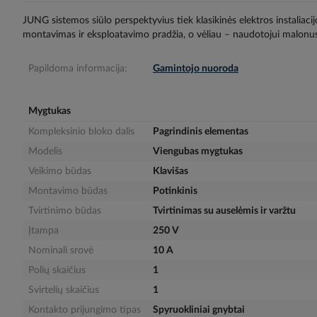
gallery
JUNG sistemos siūlo perspektyvius tiek klasikinės elektros instaliac
montavimas ir eksploatavimo pradžia, o vėliau – naudotojui malonus
Papildoma informacija:
Gamintojo nuoroda
Mygtukas
Kompleksinio bloko dalis
Pagrindinis elementas
Modelis
Viengubas mygtukas
Veikimo būdas
Klavišas
Montavimo būdas
Potinkinis
Tvirtinimo būdas
Tvirtinimas su auselėmis ir varžtu
Įtampa
250 V
Nominali srovė
10 A
Polių skaičius
1
Svirtelių skaičius
1
Kontakto prijungimo tipas
Spyruokliniai gnybtai