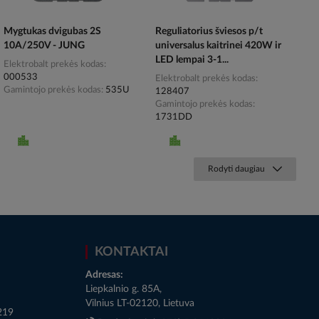
Mygtukas dvigubas 2S
Reguliatorius šviesos p/t
10A/250V - JUNG
universalus kaitrinei 420W ir
LED lempai 3-1...
Elektrobalt prekės kodas
000533
Elektrobalt prekės kodas
Gamintojo prekės kodas
535U
128407
Gamintojo prekės kodas
1731DD
Rodyti daugiau
KONTAKTAI
Adresas:
Liepkalnio g. 85A,
Vilnius LT-02120, Lietuva
219