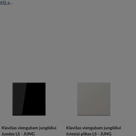
Deklaracija RoHS en.pdf
Klavišas viengubam jungikliui
Klavišas viengubam jungikliui
Juodas LS - JUNG
šviesiai pilkas LS - JUNG