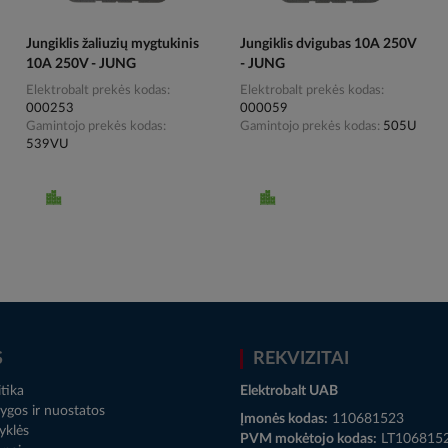
Jungiklis žaliuzių mygtukinis
Jungiklis dvigubas 10A 250V
10A 250V - JUNG
- JUNG
Elektrobalt prekės kodas
Elektrobalt prekės kodas
000253
000059
Gamintojo prekės kodas
Gamintojo prekės kodas
505U
539VU
S
REKVIZITAI
tika
Elektrobalt UAB
ygos ir nuostatos
Įmonės kodas:
110681523
yklės
PVM mokėtojo kodas:
LT106815