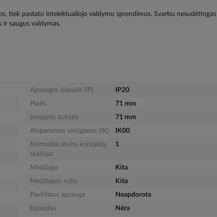
ijos, tiek pastato intelektualiojo valdymo sprendimus. Svarbu nesudėtingas
 ir saugus valdymas.
Apsaugos laipsnis (IP)
IP20
Plotis
71 mm
Įrenginio aukštis
71 mm
Atsparumas smūgiams (IK)
IK00
Normaliai atvirų kontaktų
1
skaičius
Medžiaga
Kita
Medžiagos rūšis
Kita
Paviršiaus apsauga
Neapdorota
Įspaudas
Nėra