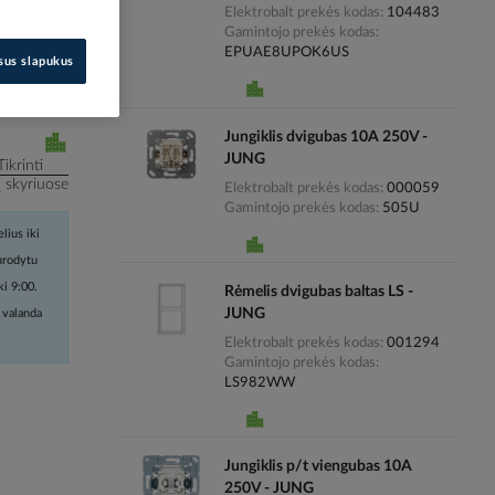
Elektrobalt prekės kodas
104483
Gamintojo prekės kodas
i kainas
EPUAE8UPOK6US
isus slapukus
Jungiklis dvigubas 10A 250V -
JUNG
Tikrinti
į skyriuose
Elektrobalt prekės kodas
000059
Gamintojo prekės kodas
505U
lius iki
nurodytu
ki 9:00.
Rėmelis dvigubas baltas LS -
JUNG
 valanda
Elektrobalt prekės kodas
001294
Gamintojo prekės kodas
LS982WW
Jungiklis p/t viengubas 10A
250V - JUNG