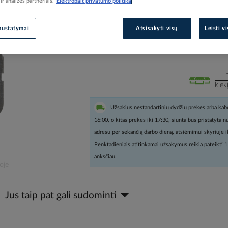
r analizės partneriais.
Elektrobalt privatumo politika
Prisijunkite, norėdami pamatyt
nustatymai
Atsisakyti visų
Leisti v
Įtraukti į palyginimą
kiek
Užsakius nestandartinių dydžių prekes arba kabe
16:00, o kitas prekes iki 17:30, siunta bus pristatyta 
adresu per sekančią darbo dieną, atsiėmimui skyriuje i
Penktadieniais atitinkamai užsakymus reikia pateikti 1
anksčiau.
oje
Jus taip pat gali sudominti