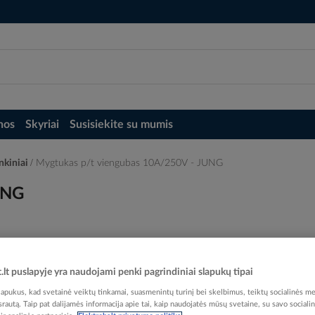
nos
Skyriai
Susisiekite su mumis
inkiniai
Mygtukas p/t viengubas 10A/250V - JUNG
UNG
t.lt puslapyje yra naudojami penki pagrindiniai slapukų tipai
Elektrobalt prekės kodas
pukus, kad svetainė veiktų tinkamai, suasmenintų turinį bei skelbimus, teiktų socialinės me
EAN kodas
40113
 srautą. Taip pat dalijamės informacija apie tai, kaip naudojatės mūsų svetaine, su savo sociali
Gamintojo prekės kodas