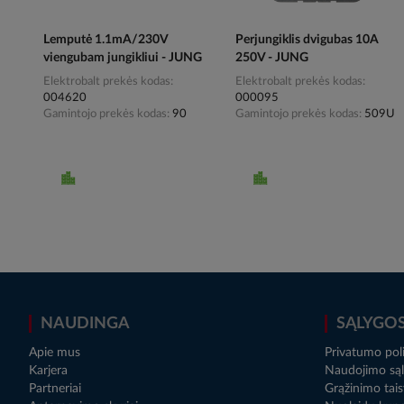
Lemputė 1.1mA/230V
Perjungiklis dvigubas 10A
viengubam jungikliui - JUNG
250V - JUNG
Elektrobalt prekės kodas
Elektrobalt prekės kodas
004620
000095
Gamintojo prekės kodas
90
Gamintojo prekės kodas
509U
NAUDINGA
SĄLYGO
Apie mus
Privatumo poli
Karjera
Naudojimo sąl
Partneriai
Grąžinimo tais