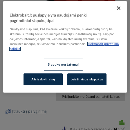
Elektrobalt.lt puslapyje yra naudojami penki
pagrindiniai slapukų tipai
Naudojame slapukus, kad svetainė veiktų tinkamai, suasmenintų turinį bei
Skip
Reali prekė gali skirtis nuo pavaizduotos nuotraukoje
skelbimus, teiktų socialinės medijos funkcijas ir analizuotų srautą. Taip pat
to
dalijamės informacija apie tai, kaip naudojatės mūsų svetaine, su savo
Mygtukas avarinio išjungimo raudonas 2nc CE3T-
socialinės medijos, reklamavimo ir analizės partneriais.
Elektrobalt privatumo
the
politika
beginning
10R-02 - ABB
of
the
Slapukų nustatymai
images
Elektrobalt prekės kodas
103227
gallery
EAN kodas
7320500556610
Atsisakyti visų
Leisti visus slapukus
Gamintojo prekės kodas
1SFA619500R1051
Prisijunkite, norėdami pamatyti kainas
Įtraukti į palyginimą
Kiekis tiekėjo sandėlyje
(
34
vnt
)