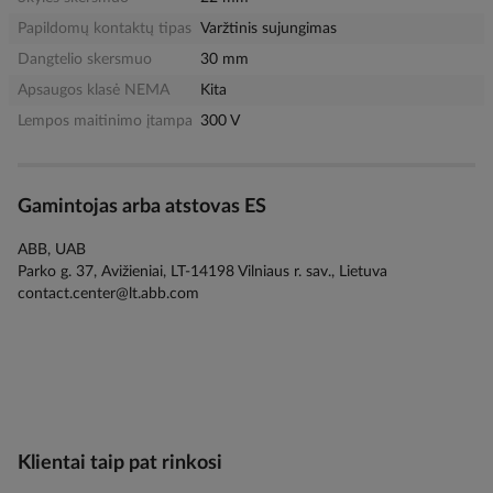
Papildomų kontaktų tipas
Varžtinis sujungimas
Dangtelio skersmuo
30 mm
Apsaugos klasė NEMA
Kita
Lempos maitinimo įtampa
300 V
Gamintojas arba atstovas ES
ABB, UAB
Parko g. 37, Avižieniai, LT-14198 Vilniaus r. sav., Lietuva
contact.center@lt.abb.com
Klientai taip pat rinkosi