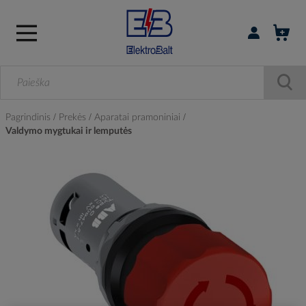
Prisijungti / r
Pagrindinis
Prekės
Aparatai pramoniniai
Valdymo mygtukai ir lemputės
Skip
to
the
end
of
the
images
gallery