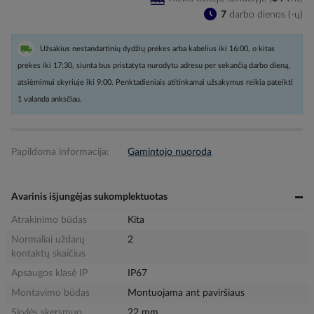
7
darbo dienos (-ų)
Užsakius nestandartinių dydžių prekes arba kabelius iki 16:00, o kitas
prekes iki 17:30, siunta bus pristatyta nurodytu adresu per sekančią darbo dieną,
atsiėmimui skyriuje iki 9:00. Penktadieniais atitinkamai užsakymus reikia pateikti
1 valanda anksčiau.
Papildoma informacija:
Gamintojo nuoroda
Avarinis išjungėjas sukomplektuotas
Atrakinimo būdas
Kita
Normaliai uždarų
2
kontaktų skaičius
Apsaugos klasė IP
IP67
Montavimo būdas
Montuojama ant paviršiaus
Skylės skersmuo
22 mm