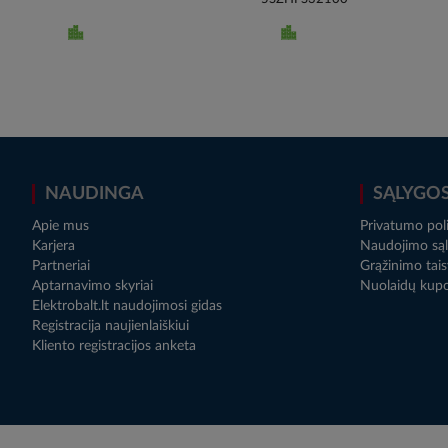
NAUDINGA
SĄLYGO
Apie mus
Privatumo poli
Karjera
Naudojimo sąl
Partneriai
Grąžinimo tais
Aptarnavimo skyriai
Nuolaidų kup
Elektrobalt.lt naudojimosi gidas
Registracija naujienlaiškiui
Kliento registracijos anketa