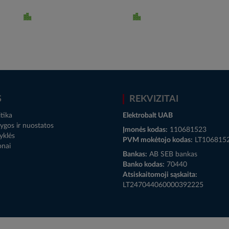
S
REKVIZITAI
tika
Elektrobalt UAB
ygos ir nuostatos
Įmonės kodas:
110681523
yklės
PVM mokėtojo kodas:
LT106815
onai
Bankas:
AB SEB bankas
Banko kodas:
70440
Atsiskaitomoji sąskaita:
LT247044060000392225