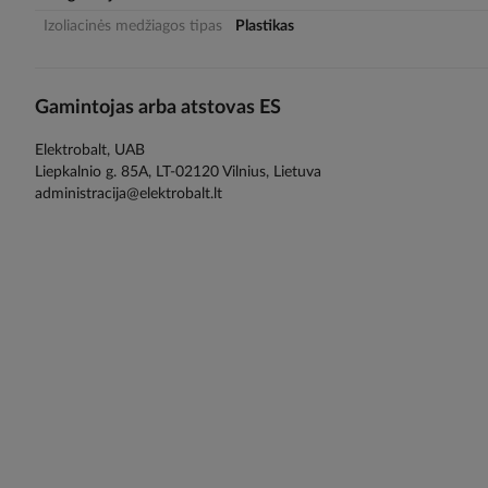
gallery
Izoliacinės medžiagos tipas
Plastikas
Gamintojas arba atstovas ES
Elektrobalt, UAB
Liepkalnio g. 85A, LT-02120 Vilnius, Lietuva
administracija@elektrobalt.lt