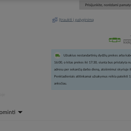
Prisijunkite, norėdami pamatyt
Įtraukti į palyginimą
kiek
Užsakius nestandartinių dydžių prekes arba kabe
16:00, o kitas prekes iki 17:30, siunta bus pristatyta 
adresu per sekančią darbo dieną, atsiėmimui skyriuje i
Penktadieniais atitinkamai užsakymus reikia pateikti 1
anksčiau.
oje
dominti