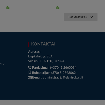
Rodyti daugiau
KONTAKTAI
Adresas:
Liepkalnio g. 85A,
Vilnius LT-02120, Lietuva
219
Pardavimai:
(+370) 5 2660094
Buhalterija:
(+370) 5 2398062
E-mail:
administracija@elektrobalt.lt