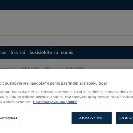
nos
Skyriai
Susisiekite su mumis
 vamzdžiui D40 ZCLF lanksti pilka - STASINSKI
 - STASINSKI
t.lt puslapyje yra naudojami penki pagrindiniai slapukų tipai
pukus, kad svetainė veiktų tinkamai, suasmenintų turinį bei skelbimus, teiktų socialinės me
 srautą. Taip pat dalijamės informacija apie tai, kaip naudojatės mūsų svetaine, su savo sociali
r analizės partneriais.
Elektrobalt privatumo politika
Elektrobalt prekės kodas
nustatymai
Atsisakyti visų
Leisti v
Gamintojo prekės kodas