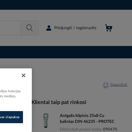
Prisijungti / registruotis
Spausdinti
dijos funkcijas
nės medijos,
Klientai taip pat rinkosi
Antgalis kilpinis 25x8 Cu
003675
isus slapukus
balintas DIN 46235 - PROTEC
ZCLF40
Elektrobalt prekės kodas
090470