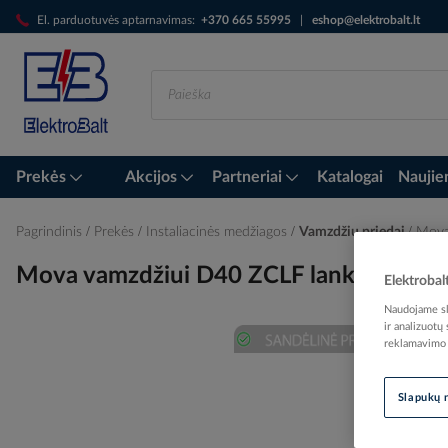
Skip
El. parduotuvės aptarnavimas:
+370 665 55995
|
eshop@elektrobalt.lt
to
Content
Prekės
Akcijos
Partneriai
Katalogai
Naujie
Pagrindinis
Prekės
Instaliacinės medžiagos
Vamzdžių priedai
Mova
Mova vamzdžiui D40 ZCLF lanksti pilka
Elektrobal
Naudojame sla
ir analizuotų
reklamavimo i
Skip
to
Slapukų 
the
end
of