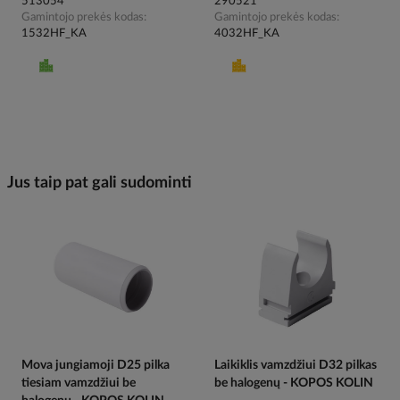
513054
290521
Gamintojo prekės kodas
Gamintojo prekės kodas
1532HF_KA
4032HF_KA
Jus taip pat gali sudominti
Mova jungiamoji D25 pilka
Laikiklis vamzdžiui D32 pilkas
tiesiam vamzdžiui be
be halogenų - KOPOS KOLIN