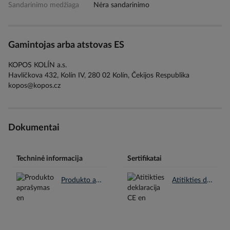
Sandarinimo medžiaga
Nėra sandarinimo
Gamintojas arba atstovas ES
KOPOS KOLÍN a.s.
Havlíčkova 432, Kolín IV, 280 02 Kolín, Čekijos Respublika
kopos@kopos.cz
Dokumentai
Techninė informacija
Sertifikatai
Produkto aprašymas en.pdf
Atitikties deklaracija CE en.pdf