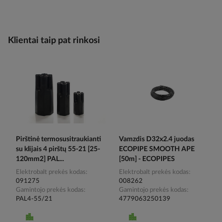
Klientai taip pat rinkosi
Pirštinė termosusitraukianti
Vamzdis D32x2.4 juodas
su klijais 4 pirštų 55-21 [25-
ECOPIPE SMOOTH APE
120mm2] PAL...
[50m] - ECOPIPES
Elektrobalt prekės kodas
Elektrobalt prekės kodas
091275
008262
Gamintojo prekės kodas
Gamintojo prekės kodas
PAL4-55/21
4779063250139