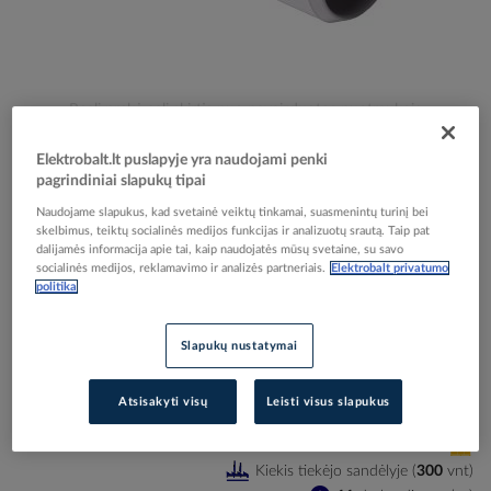
Skip
Reali prekė gali skirtis nuo pavaizduotos nuotraukoje
to
Mova jungiamoji D32 pilka tiesiam vamzdžiui be
the
Elektrobalt.lt puslapyje yra naudojami penki
beginning
halogenų - KOPOS KOLIN
pagrindiniai slapukų tipai
of
Naudojame slapukus, kad svetainė veiktų tinkamai, suasmenintų turinį bei
the
skelbimus, teiktų socialinės medijos funkcijas ir analizuotų srautą. Taip pat
images
Elektrobalt prekės kodas
514034
dalijamės informacija apie tai, kaip naudojatės mūsų svetaine, su savo
gallery
socialinės medijos, reklamavimo ir analizės partneriais.
Elektrobalt privatumo
EAN kodas
8595057631953
politika
Gamintojo prekės kodas
0232HF_KB
Slapukų nustatymai
Prisijunkite, norėdami pamatyti kainas
Atsisakyti visų
Leisti visus slapukus
Įtraukti į palyginimą
Kiekis tiekėjo sandėlyje
(
300
vnt
)