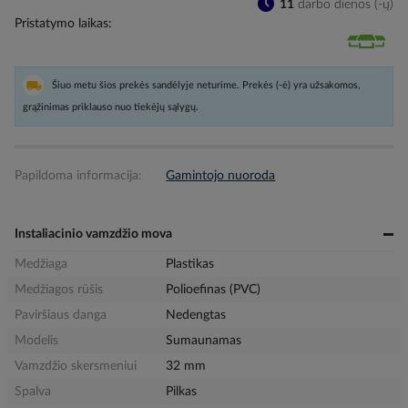
11
darbo dienos (-ų)
Pristatymo laikas
Šiuo metu šios prekės sandėlyje neturime. Prekės (-ė) yra užsakomos,
grąžinimas priklauso nuo tiekėjų sąlygų.
Papildoma informacija:
Gamintojo nuoroda
Instaliacinio vamzdžio mova
Medžiaga
Plastikas
Medžiagos rūšis
Polioefinas (PVC)
Paviršiaus danga
Nedengtas
Modelis
Sumaunamas
Vamzdžio skersmeniui
32 mm
Spalva
Pilkas