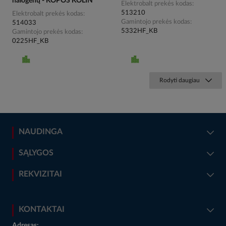
halogenų - KOPOS KOLIN
Elektrobalt prekės kodas
513210
Elektrobalt prekės kodas
Gamintojo prekės kodas
514033
5332HF_KB
Gamintojo prekės kodas
0225HF_KB
Rodyti daugiau
NAUDINGA
SĄLYGOS
REKVIZITAI
KONTAKTAI
Adresas: