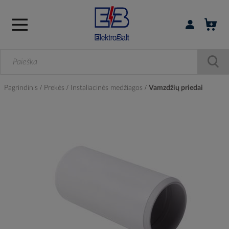
Prisijungti / r
Pagrindinis
Prekės
Instaliacinės medžiagos
Vamzdžių priedai
Skip
to
the
end
of
the
images
gallery