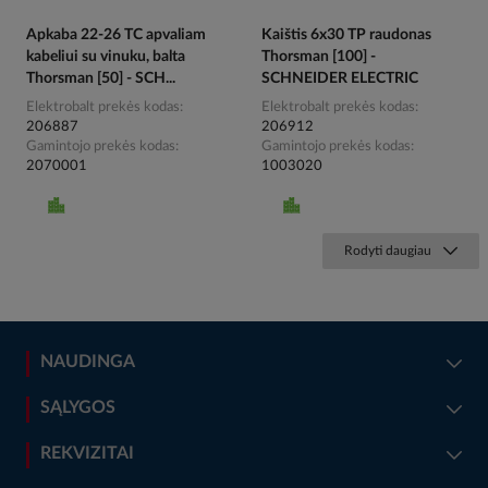
Apkaba 22-26 TC apvaliam
Kaištis 6x30 TP raudonas
kabeliui su vinuku, balta
Thorsman [100] -
Thorsman [50] - SCH...
SCHNEIDER ELECTRIC
Elektrobalt prekės kodas
Elektrobalt prekės kodas
206887
206912
Gamintojo prekės kodas
Gamintojo prekės kodas
2070001
1003020
Rodyti daugiau
NAUDINGA
SĄLYGOS
REKVIZITAI