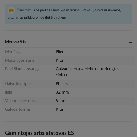
Šiuo metu šios prekės sandėlyje neturime. Prekės (-ė) yra užsakomos,
grąžinimas priklauso nuo tiekėjų sąlygų.
Medvaržtis
Medžiaga
Plienas
Medžiagos rūšis
Kita
Paviršiaus apsauga
Galvanizuotas/ elektrolitu dengtas
cinkas
Galvutės tipas
Philips
Ilgis
32 mm
Veleno skersmuo
5 mm
Galvos forma
Kita
Gamintojas arba atstovas ES