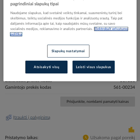
pagrindiniai slapukų tipai
Naudojame slapukus, kad svetainė veiktų tinkamai, suasmenintų turinį bei
skelbimus, teiktų socialinės medijos funkcijas ir analizuotų srautą. Taip pat
dalijamės informacija apie tai, kaip naudojatės mūsų svetaine, su savo
socialinės medijos, reklamavimo ir analizės partneriais.
Elektrobalt privatumo
politika
Skip
Reali prekė gali skirtis nuo pavaizduotos nuotraukoje
to
Slapukų nustatymai
Markiruotė "W" laidui užspaudžiama 0.15-0.75mm2
the
beginning
WIC0 [pak. po 200 vnt.] - HELLERMANN TYTON
of
Atsisakyti visų
Leisti visus slapukus
the
images
Elektrobalt prekės kodas
519061
gallery
Gamintojo prekės kodas
561-00234
Prisijunkite, norėdami pamatyti kainas
Įtraukti į palyginimą
Pristatymo laikas
Užsakoma pagal poreikį