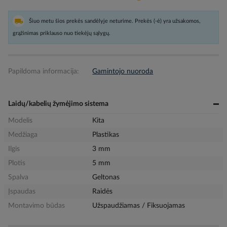
Šiuo metu šios prekės sandėlyje neturime. Prekės (-ė) yra užsakomos,
grąžinimas priklauso nuo tiekėjų sąlygų.
Papildoma informacija:
Gamintojo nuoroda
Laidų/kabelių žymėjimo sistema
Modelis
Kita
Medžiaga
Plastikas
Ilgis
3 mm
Plotis
5 mm
Spalva
Geltonas
Įspaudas
Raidės
Montavimo būdas
Užspaudžiamas / Fiksuojamas