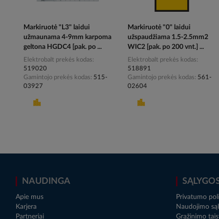
Markiruotė "L3" laidui
Markiruotė "0" laidui
užmaunama 4-9mm karpoma
užspaudžiama 1.5-2.5mm2
geltona HGDC4 [pak. po ...
WIC2 [pak. po 200 vnt.] ...
Elektrobalt prekės kodas
Elektrobalt prekės kodas
519020
518891
Gamintojo prekės kodas
515-
Gamintojo prekės kodas
561-
03927
02604
NAUDINGA
SĄLYGO
Apie mus
Privatumo poli
Karjera
Naudojimo sąl
Partneriai
Grąžinimo tais