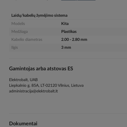
gallery
Laidų/kabelių žymėjimo sistema
Modelis
Kita
Medžiaga
Plastikas
Kabelio diametras
2.00 - 2.80 mm
Ilgis
3 mm
Gamintojas arba atstovas ES
Elektrobalt, UAB
Liepkalnio g. 85A, LT-02120 Vilnius, Lietuva
administracija@elektrobalt.lt
Dokumentai