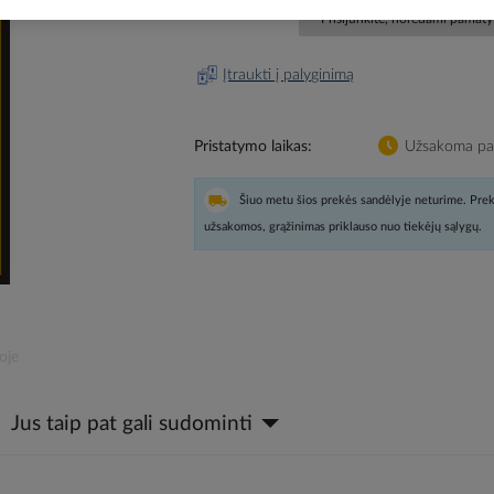
Prisijunkite, norėdami pamatyt
Įtraukti į palyginimą
Pristatymo laikas
Užsakoma pag
Šiuo metu šios prekės sandėlyje neturime. Prek
užsakomos, grąžinimas priklauso nuo tiekėjų sąlygų.
oje
Jus taip pat gali sudominti