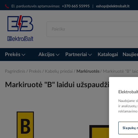
Skip
El. parduotuvės aptarnavimas:
+370 665 55995
|
eshop@elektrobalt.lt
to
Content
Prekės
Akcijos
Partneriai
Katalogai
Naujie
Pagrindinis
Prekės
Kabelių priedai
Markiruotės
Markiruotė "B" l
Markiruotė "B" laidui užspaudžiama 0
Elektrobal
Naudojame sla
ir analizuotų
reklamavimo i
Skip
to
the
Slapukų 
end
of