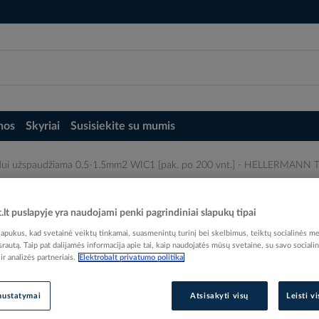
nos
Skyriai
Susisiekite su mumis
aidui užspaudžiama 0.5-1.5mm2 WIC1 [pak. po 200 vnt.] - HELLERMANN
.5-1.5mm2 WIC1 [pak. po 200 vnt.] - H
t.lt puslapyje yra naudojami penki pagrindiniai slapukų tipai
pukus, kad svetainė veiktų tinkamai, suasmenintų turinį bei skelbimus, teiktų socialinės me
 srautą. Taip pat dalijamės informacija apie tai, kaip naudojatės mūsų svetaine, su savo sociali
r analizės partneriais.
Elektrobalt privatumo politika
Elektrobalt prekės kodas
nustatymai
Atsisakyti visų
Leisti v
Gamintojo prekės kodas