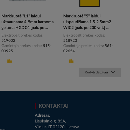
Markiruotė "L1" laidui
Markiruotė "5" laidui
užmaunama 4-9mm karpoma
užspaudžiama 1.5-2.5mm2
geltona HGDC4 [pak. po ...
WIC2 [pak. po 200 vnt.] ...
Elektrobalt prekės kodas
Elektrobalt prekės kodas
519002
518923
Gamintojo prekės kodas
515-
Gamintojo prekės kodas
561-
03925
02654
Rodyti daugiau
KONTAKTAI
Adresas:
Liepkalnio g. 85A,
Vilnius LT-02120, Lietuva