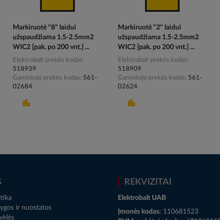
Markiruotė "8" laidui
Markiruotė "2" laidui
užspaudžiama 1.5-2.5mm2
užspaudžiama 1.5-2.5mm2
WIC2 [pak. po 200 vnt.] ...
WIC2 [pak. po 200 vnt.] ...
Elektrobalt prekės kodas
Elektrobalt prekės kodas
518939
518909
Gamintojo prekės kodas
561-
Gamintojo prekės kodas
561-
02684
02624
S
REKVIZITAI
tika
Elektrobalt UAB
ygos ir nuostatos
Įmonės kodas:
110681523
yklės