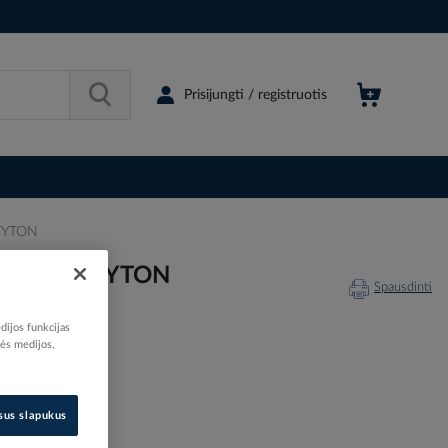
Prisijungti / registruotis
 TYTON
ELLERMANN TYTON
Spausdinti
dijos funkcijas
nės medijos,
518962
isus slapukus
561-01024