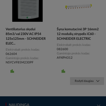
Ventiliatorius skydui
Šyna komutacinė 3P 16mm2
85m3/val 230V AC IP54
12 modulių strypelis iC60 -
125x125mm - SCHNEIDER
SCHNEIDER ELECTRIC
ELEC...
Elektrobalt prekės kodas
082600
Elektrobalt prekės kodas
Gamintojo prekės kodas
062604
A9XPH312
Gamintojo prekės kodas
NSYCVF85M230PF
Rodyti daugiau
NAUDINGA