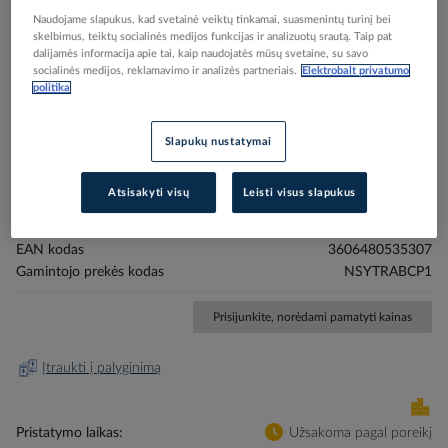
Naudojame slapukus, kad svetainė veiktų tinkamai, suasmenintų turinį bei
skelbimus, teiktų socialinės medijos funkcijas ir analizuotų srautą. Taip pat
dalijamės informacija apie tai, kaip naudojatės mūsų svetaine, su savo
socialinės medijos, reklamavimo ir analizės partneriais.
Elektrobalt privatumo
politika
Skip
Reali prekė gali skirtis nuo pavaizduotos nuotraukoje
to
Markiruotė 15x4mm 488 simbolių balta TRA Linergy
the
Slapukų nustatymai
beginning
- SCHNEIDER ELECTRIC
of
Atsisakyti visų
Leisti visus slapukus
the
images
Elektrobalt prekės kodas
209494
gallery
EAN kodas
3606480535307
Gamintojo prekės kodas
NSYTRABCP1
Prisijunkite, norėdami pamatyti kainas
Įtraukti į palyginimą
Pristatymo laikas
Užsakoma pagal poreikį