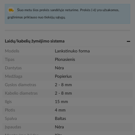
Šiuo metu šios prekės sandėlyje neturime. Prekės (-ė) yra užsakomos,
grąžinimas priklauso nuo tiekėjų sąlygų.
Laidų/kabelių žymėjimo sistema
Modelis
Lankstinuko forma
Tipas
Plonasienis
Dantytas
Nėra
Medžiaga
Popierius
Gyslos diametras
2 - 8 mm
Kabelio diametras
2 - 8 mm
Ilgis
15 mm
Plotis
4 mm
Spalva
Baltas
Įspaudas
Nėra