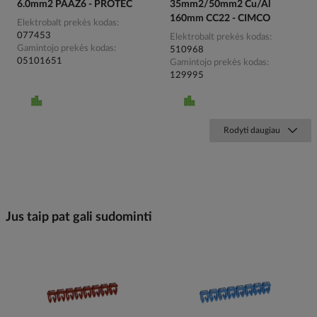
6.0mm2 PAAZ6 - PROTEC
35mm2/50mm2 Cu/Al
160mm CC22 - CIMCO
Elektrobalt prekės kodas
077453
Elektrobalt prekės kodas
Gamintojo prekės kodas
510968
05101651
Gamintojo prekės kodas
129995
Rodyti daugiau
Jus taip pat gali sudominti