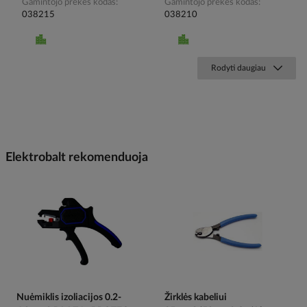
Gamintojo prekės kodas
Gamintojo prekės kodas
038215
038210
Rodyti daugiau
Elektrobalt rekomenduoja
Nuėmiklis izoliacijos 0.2-
Žirklės kabeliui