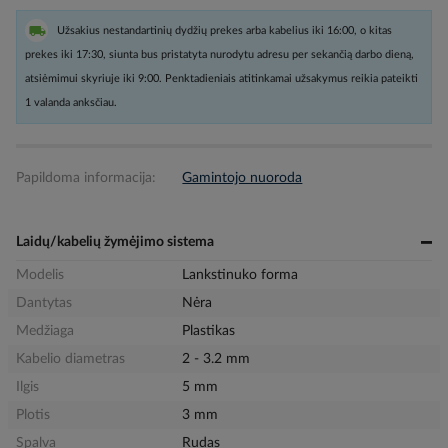
Užsakius nestandartinių dydžių prekes arba kabelius iki 16:00, o kitas
prekes iki 17:30, siunta bus pristatyta nurodytu adresu per sekančią darbo dieną,
atsiėmimui skyriuje iki 9:00. Penktadieniais atitinkamai užsakymus reikia pateikti
1 valanda anksčiau.
Papildoma informacija:
Gamintojo nuoroda
Laidų/kabelių žymėjimo sistema
Modelis
Lankstinuko forma
Dantytas
Nėra
Medžiaga
Plastikas
Kabelio diametras
2 - 3.2 mm
Ilgis
5 mm
Plotis
3 mm
Spalva
Rudas