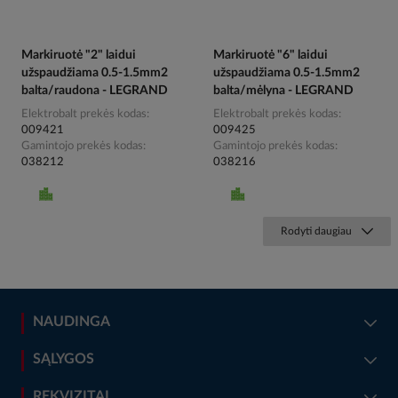
Markiruotė "2" laidui
Markiruotė "6" laidui
užspaudžiama 0.5-1.5mm2
užspaudžiama 0.5-1.5mm2
balta/raudona - LEGRAND
balta/mėlyna - LEGRAND
Elektrobalt prekės kodas
Elektrobalt prekės kodas
009421
009425
Gamintojo prekės kodas
Gamintojo prekės kodas
038212
038216
Rodyti daugiau
NAUDINGA
SĄLYGOS
REKVIZITAI