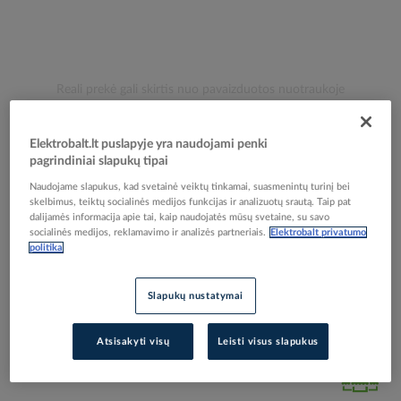
Skip
Reali prekė gali skirtis nuo pavaizduotos nuotraukoje
to
Markiruotė "1" laidui užspaudžiama 0.5-1.5mm2
the
beginning
Elektrobalt.lt puslapyje yra naudojami penki
balta/ruda - LEGRAND
of
pagrindiniai slapukų tipai
the
Naudojame slapukus, kad svetainė veiktų tinkamai, suasmenintų turinį bei
images
skelbimus, teiktų socialinės medijos funkcijas ir analizuotų srautą. Taip pat
Elektrobalt prekės kodas
009420
gallery
dalijamės informacija apie tai, kaip naudojatės mūsų svetaine, su savo
EAN kodas
3245060382117
socialinės medijos, reklamavimo ir analizės partneriais.
Elektrobalt privatumo
Gamintojo prekės kodas
038211
politika
Prisijunkite, norėdami pamatyti kainas
Slapukų nustatymai
Įtraukti į palyginimą
Atsisakyti visų
Leisti visus slapukus