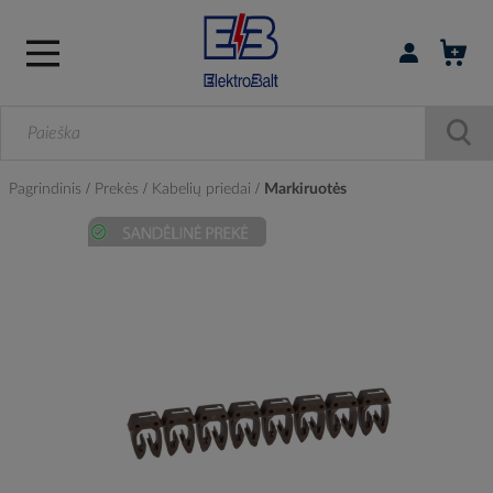
Prisijungti / r
Pagrindinis
Prekės
Kabelių priedai
Markiruotės
Skip
to
the
end
of
the
images
gallery