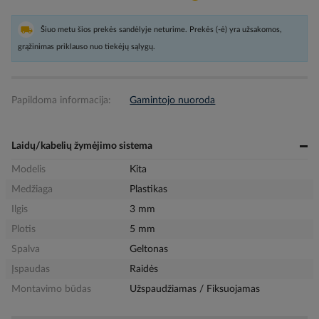
Šiuo metu šios prekės sandėlyje neturime. Prekės (-ė) yra užsakomos,
grąžinimas priklauso nuo tiekėjų sąlygų.
Papildoma informacija:
Gamintojo nuoroda
Laidų/kabelių žymėjimo sistema
Modelis
Kita
Medžiaga
Plastikas
Ilgis
3 mm
Plotis
5 mm
Spalva
Geltonas
Įspaudas
Raidės
Montavimo būdas
Užspaudžiamas / Fiksuojamas