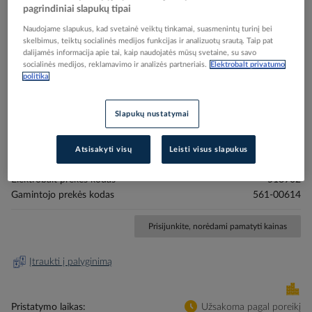
pagrindiniai slapukų tipai
Naudojame slapukus, kad svetainė veiktų tinkamai, suasmenintų turinį bei
skelbimus, teiktų socialinės medijos funkcijas ir analizuotų srautą. Taip pat
dalijamės informacija apie tai, kaip naudojatės mūsų svetaine, su savo
socialinės medijos, reklamavimo ir analizės partneriais.
Elektrobalt privatumo
politika
Skip
Reali prekė gali skirtis nuo pavaizduotos nuotraukoje
to
Slapukų nustatymai
Markiruotė "1" laidui užspaudžiama 0.15-0.75mm2
the
beginning
WIC0 [pak. po 200 vnt.] - HELLERMANN TYTON
of
Atsisakyti visų
Leisti visus slapukus
the
images
Elektrobalt prekės kodas
518902
gallery
Gamintojo prekės kodas
561-00614
Prisijunkite, norėdami pamatyti kainas
Įtraukti į palyginimą
Pristatymo laikas
Užsakoma pagal poreikį