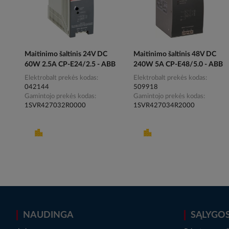
Maitinimo šaltinis 24V DC
Maitinimo šaltinis 48V DC
60W 2.5A CP-E24/2.5 - ABB
240W 5A CP-E48/5.0 - ABB
Elektrobalt prekės kodas
Elektrobalt prekės kodas
042144
509918
Gamintojo prekės kodas
Gamintojo prekės kodas
1SVR427032R0000
1SVR427034R2000
NAUDINGA
SĄLYGO