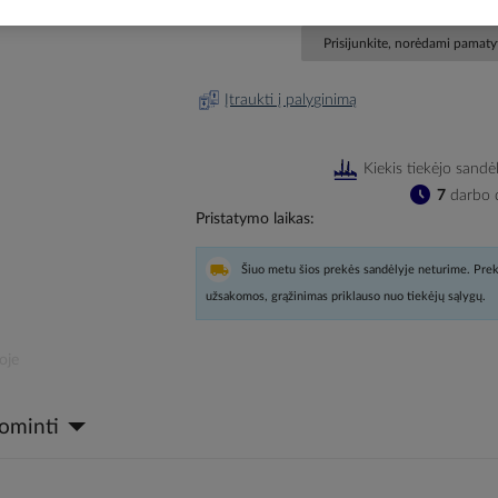
Prisijunkite, norėdami pamatyt
Įtraukti į palyginimą
Kiekis tiekėjo sandė
7
darbo d
Pristatymo laikas
Šiuo metu šios prekės sandėlyje neturime. Prek
užsakomos, grąžinimas priklauso nuo tiekėjų sąlygų.
oje
dominti