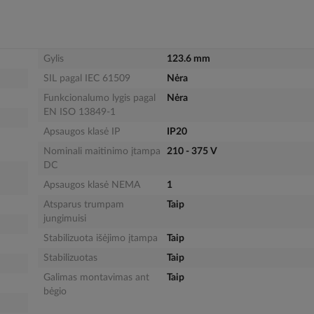
Gylis
123.6 mm
SIL pagal IEC 61509
Nėra
Funkcionalumo lygis pagal
Nėra
EN ISO 13849-1
Apsaugos klasė IP
IP20
Nominali maitinimo įtampa
210 - 375 V
DC
Apsaugos klasė NEMA
1
Atsparus trumpam
Taip
jungimuisi
Stabilizuota išėjimo įtampa
Taip
Stabilizuotas
Taip
Galimas montavimas ant
Taip
bėgio