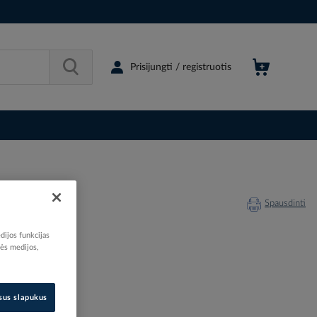
Prisijungti / registruotis
Spausdinti
dijos funkcijas
nės medijos,
062571
79669696
isus slapukus
035R0000