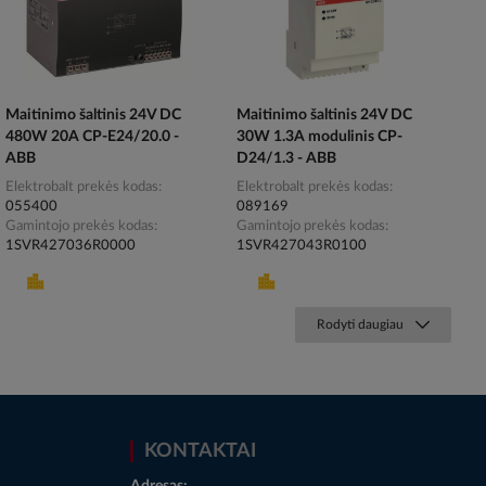
Maitinimo šaltinis 24V DC
Maitinimo šaltinis 24V DC
480W 20A CP-E24/20.0 -
30W 1.3A modulinis CP-
ABB
D24/1.3 - ABB
Elektrobalt prekės kodas
Elektrobalt prekės kodas
055400
089169
Gamintojo prekės kodas
Gamintojo prekės kodas
1SVR427036R0000
1SVR427043R0100
Rodyti daugiau
KONTAKTAI
Adresas: