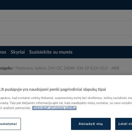
nos
Skyriai
Susisiekite su mumis
 bėgelio
Maitinimo šaltinis 24V DC 240W 10A CP-E24/10.0 - ABB
P-E24/10.0 - ABB
t.lt puslapyje yra naudojami penki pagrindiniai slapukų tipai
pukus, kad svetainė veiktų tinkamai, suasmenintų turinį bei skelbimus, teiktų socialinės me
 srautą. Taip pat dalijamės informacija apie tai, kaip naudojatės mūsų svetaine, su savo sociali
r analizės partneriais.
Elektrobalt privatumo politika
Elektrobalt prekės kodas
EAN kodas
40167
nustatymai
Atsisakyti visų
Leisti v
Gamintojo prekės kodas
1SVR427