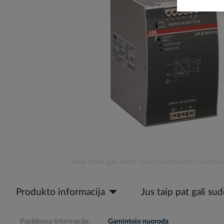
the
images
gallery
Skip
Reali prekė gali skirtis nuo pavaizduotos nuotrauk
to
the
Produkto informacija
Jus taip pat gali su
beginning
of
the
images
Papildoma informacija:
Gamintojo nuoroda