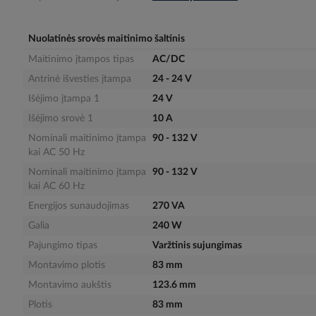
gallery
Nuolatinės srovės maitinimo šaltinis
Maitinimo įtampos tipas
AC/DC
Antrinė išvesties įtampa
24 - 24 V
Išėjimo įtampa 1
24 V
Išėjimo srovė 1
10 A
Nominali maitinimo įtampa
90 - 132 V
kai AC 50 Hz
Nominali maitinimo įtampa
90 - 132 V
kai AC 60 Hz
Energijos sunaudojimas
270 VA
Galia
240 W
Pajungimo tipas
Varžtinis sujungimas
Montavimo plotis
83 mm
Montavimo aukštis
123.6 mm
Plotis
83 mm