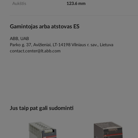
Aukštis
123.6 mm
Gamintojas arba atstovas ES
ABB, UAB
Parko g. 37, Avižieniai, LT-14198 Vilniaus r. sav., Lietuva
contact.center@lt.abb.com
Jus taip pat gali sudominti