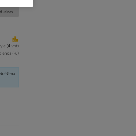
i kainas
lyje
(
4
vnt
)
ienos (-ų)
ės (-ė) yra