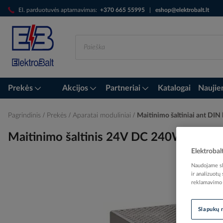
Skip
El. parduotuvės aptarnavimas:
+370 665 55995
|
eshop@elektrobalt.lt
to
Content
Prekės
Akcijos
Partneriai
Katalogai
Naujie
Pagrindinis
Prekės
Aparatai moduliniai
Maitinimo šaltiniai ant DIN
Maitinimo šaltinis 24V DC 240W 10A C
Elektrobal
Naudojame sla
ir analizuotų
Skip
reklamavimo i
to
the
Slapukų 
end
of