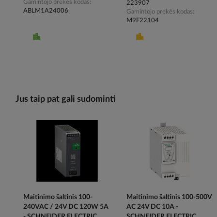
Gamintojo prekės kodas
223907
ABLM1A24006
Gamintojo prekės kodas
M9F22104
Jus taip pat gali sudominti
Maitinimo šaltinis 100-
Maitinimo šaltinis 100-500V
240VAC / 24V DC 120W 5A
AC 24V DC 10A -
- SCHNEIDER ELECTRIC
SCHNEIDER ELECTRIC