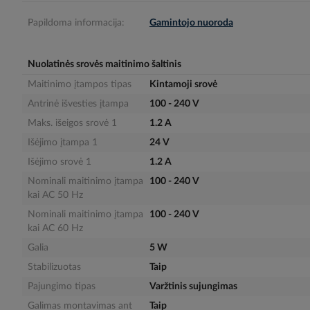
gallery
Papildoma informacija:
Gamintojo nuoroda
Nuolatinės srovės maitinimo šaltinis
Maitinimo įtampos tipas
Kintamoji srovė
Antrinė išvesties įtampa
100 - 240 V
Maks. išeigos srovė 1
1.2 A
Išėjimo įtampa 1
24 V
Išėjimo srovė 1
1.2 A
Nominali maitinimo įtampa
100 - 240 V
kai AC 50 Hz
Nominali maitinimo įtampa
100 - 240 V
kai AC 60 Hz
Galia
5 W
Stabilizuotas
Taip
Pajungimo tipas
Varžtinis sujungimas
Galimas montavimas ant
Taip