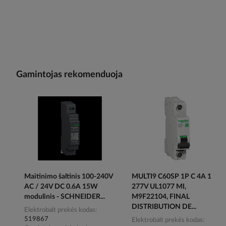
Gamintojas rekomenduoja
Maitinimo šaltinis 100-240V
MULTI9 C60SP 1P C 4A 1
AC / 24V DC 0.6A 15W
277V UL1077 MI,
modulinis - SCHNEIDER...
M9F22104, FINAL
DISTRIBUTION DE...
Elektrobalt prekės kodas
519867
Elektrobalt prekės kodas