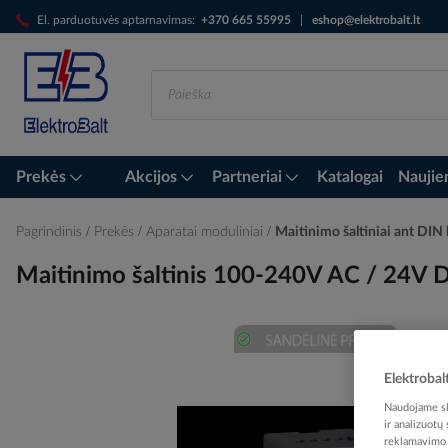
Skip
El. parduotuvės aptarnavimas:
+370 665 55995
|
eshop@elektrobalt.lt
to
Content
Prekės
Akcijos
Partneriai
Katalogai
Naujie
Pagrindinis
Prekės
Aparatai moduliniai
Maitinimo šaltiniai ant DIN
Maitinimo šaltinis 100-240V AC / 24V
Skip
Elektrobal
to
the
Naudojame sla
end
ir analizuotų
reklamavimo i
of