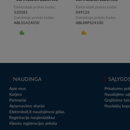
Elektrobalt prekės kodas
Elektrobalt prekės kodas
520581
049126
Gamintojo prekės kodas
Gamintojo prekės kodas
ABLS1A24050
ABL8RPS24100
NAUDINGA
SĄLYGO
Apie mus
Privatumo poli
Karjera
Naudojimo sąl
Partneriai
Grąžinimo tais
Aptarnavimo skyriai
Nuolaidų kup
Elektrobalt.lt naudojimosi gidas
Registracija naujienlaiškiui
Kliento registracijos anketa