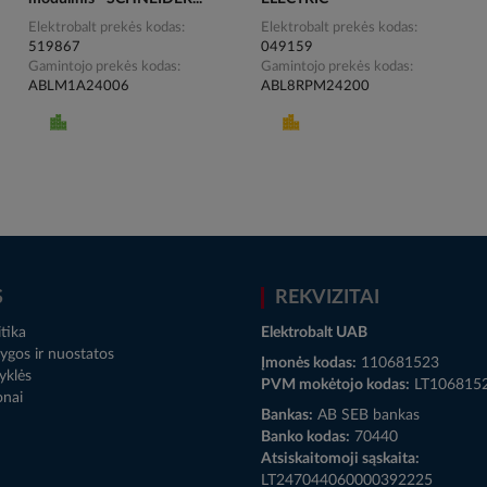
Elektrobalt prekės kodas
Elektrobalt prekės kodas
519867
049159
Gamintojo prekės kodas
Gamintojo prekės kodas
ABLM1A24006
ABL8RPM24200
S
REKVIZITAI
tika
Elektrobalt UAB
ygos ir nuostatos
Įmonės kodas:
110681523
yklės
PVM mokėtojo kodas:
LT106815
onai
Bankas:
AB SEB bankas
Banko kodas:
70440
Atsiskaitomoji sąskaita:
LT247044060000392225