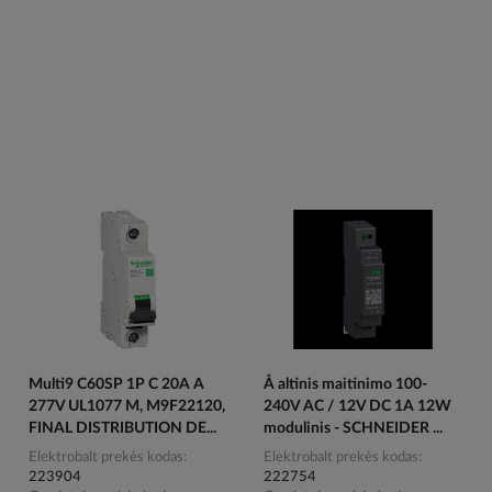
Multi9 C60SP 1P C 20A A
Å altinis maitinimo 100-
277V UL1077 M, M9F22120,
240V AC / 12V DC 1A 12W
FINAL DISTRIBUTION DE...
modulinis - SCHNEIDER ...
Elektrobalt prekės kodas
Elektrobalt prekės kodas
223904
222754