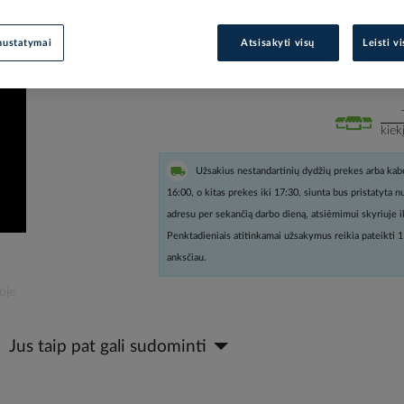
Prisijunkite, norėdami pamatyt
nustatymai
Atsisakyti visų
Leisti v
Įtraukti į palyginimą
kiek
Užsakius nestandartinių dydžių prekes arba kabe
16:00, o kitas prekes iki 17:30, siunta bus pristatyta 
adresu per sekančią darbo dieną, atsiėmimui skyriuje i
Penktadieniais atitinkamai užsakymus reikia pateikti 1
anksčiau.
oje
Jus taip pat gali sudominti