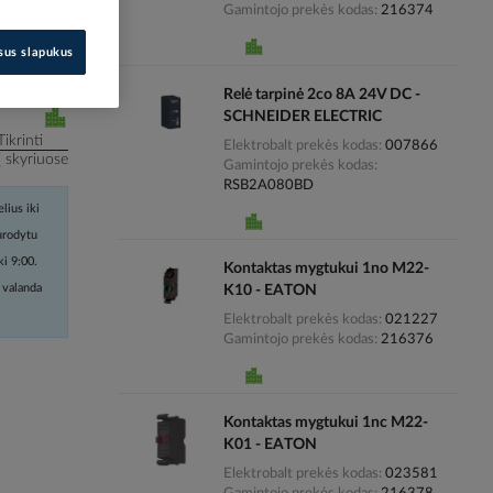
Gamintojo prekės kodas
216374
i kainas
isus slapukus
Relė tarpinė 2co 8A 24V DC -
SCHNEIDER ELECTRIC
Tikrinti
Elektrobalt prekės kodas
007866
į skyriuose
Gamintojo prekės kodas
RSB2A080BD
lius iki
nurodytu
ki 9:00.
Kontaktas mygtukui 1no M22-
 valanda
K10 - EATON
Elektrobalt prekės kodas
021227
Gamintojo prekės kodas
216376
Kontaktas mygtukui 1nc M22-
K01 - EATON
Elektrobalt prekės kodas
023581