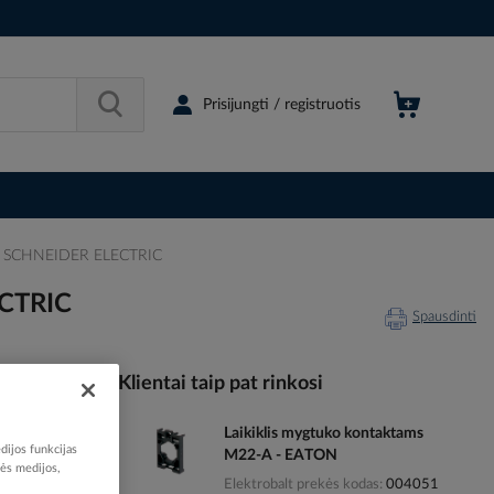
Prisijungti / registruotis
s - SCHNEIDER ELECTRIC
ECTRIC
Spausdinti
Klientai taip pat rinkosi
Laikiklis mygtuko kontaktams
520250
dijos funkcijas
M22-A - EATON
M1A24012
nės medijos,
Elektrobalt prekės kodas
004051