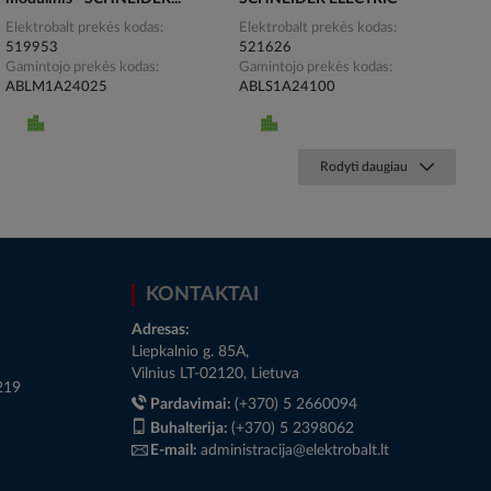
Elektrobalt prekės kodas
Elektrobalt prekės kodas
519953
521626
Gamintojo prekės kodas
Gamintojo prekės kodas
ABLM1A24025
ABLS1A24100
Rodyti daugiau
KONTAKTAI
Adresas:
Liepkalnio g. 85A,
Vilnius LT-02120, Lietuva
219
Pardavimai:
(+370) 5 2660094
Buhalterija:
(+370) 5 2398062
E-mail:
administracija@elektrobalt.lt