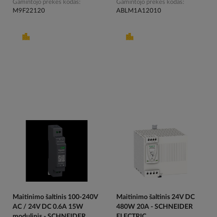
Gamintojo prekės kodas
Gamintojo prekės kodas
M9F22120
ABLM1A12010
Maitinimo šaltinis 100-240V
Maitinimo šaltinis 24V DC
AC / 24V DC 0.6A 15W
480W 20A - SCHNEIDER
modulinis - SCHNEIDER...
ELECTRIC