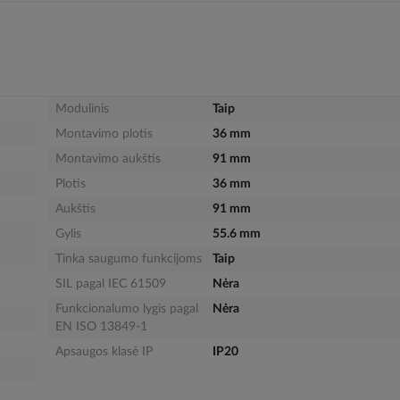
Modulinis
Taip
Montavimo plotis
36 mm
Montavimo aukštis
91 mm
Plotis
36 mm
Aukštis
91 mm
Gylis
55.6 mm
Tinka saugumo funkcijoms
Taip
SIL pagal IEC 61509
Nėra
Funkcionalumo lygis pagal
Nėra
EN ISO 13849-1
Apsaugos klasė IP
IP20