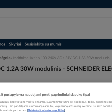
nos
Skyriai
Susisiekite su mumis
 bėgelio
Maitinimo šaltinis 100-240V AC / 24V DC 1.2A 30W modulini
 DC 1.2A 30W modulinis - SCHNEIDER EL
t.lt puslapyje yra naudojami penki pagrindiniai slapukų tipai
Elektrobalt prekės kodas
pukus, kad svetainė veiktų tinkamai, suasmenintų turinį bei skelbimus, teiktų socialinės me
Gamintojo prekės kodas
ABL
 srautą. Taip pat dalijamės informacija apie tai, kaip naudojatės mūsų svetaine, su savo sociali
r analizės partneriais.
Elektrobalt privatumo politika