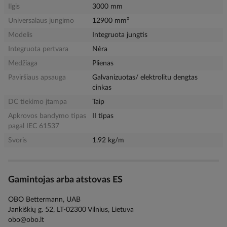
Ilgis
3000 mm
Universalaus jungimo
12900 mm²
Modelis
Integruota jungtis
Integruota pertvara
Nėra
Medžiaga
Plienas
Paviršiaus apsauga
Galvanizuotas/ elektrolitu dengtas
cinkas
DC tiekimo įtampa
Taip
Apkrovos bandymo tipas
II tipas
pagal IEC 61537
Svoris
1.92 kg/m
Gamintojas arba atstovas ES
OBO Bettermann, UAB
Jankiškių g. 52, LT-02300 Vilnius, Lietuva
obo@obo.lt