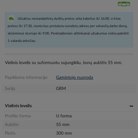
Užsakius nestandartinių dydžių prekes arba kabelius iki 16:00, o kitas
prekes iki 17:30, siunta bus pristatyta nurodytu adresu per sekančią darbo dieną,
atsiėmimui skyriuje iki 9:00. Penktadieniais atitinkamai užsakymus reikia pateikti
1 valanda anksčiau.
Vielinis lovelis su suformuotu sujungikliu, šonų aukštis 55 mm.
Papildoma informacija:
Gamintojo nuoroda
Serija
GRM
Vielinis lovelis
Profilio forma
U forma
Aukštis
55 mm
Plotis
300 mm