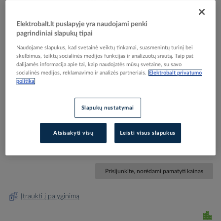
Elektrobalt.lt puslapyje yra naudojami penki
pagrindiniai slapukų tipai
Naudojame slapukus, kad svetainė veiktų tinkamai, suasmenintų turinį bei
skelbimus, teiktų socialinės medijos funkcijas ir analizuotų srautą. Taip pat
Skip
Reali prekė gali skirtis nuo pavaizduotos nuotraukoje
dalijamės informacija apie tai, kaip naudojatės mūsų svetaine, su savo
to
socialinės medijos, reklamavimo ir analizės partneriais.
Elektrobalt privatumo
Lovelis vielinis 55x300 4.4mm galvanizuotas GRM
politika
the
beginning
55 300 G [3m] - OBO BETTERMANN
of
Slapukų nustatymai
the
images
Elektrobalt prekės kodas
053793
gallery
Atsisakyti visų
Leisti visus slapukus
EAN kodas
4012196858675
Gamintojo prekės kodas
6001448
Prisijunkite, norėdami pamatyti kainas
Įtraukti į palyginimą