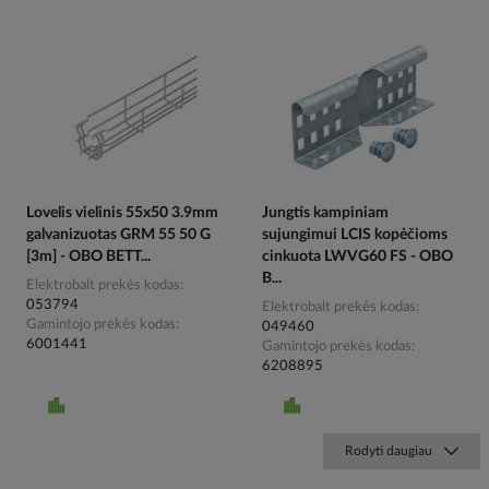
Lovelis vielinis 55x50 3.9mm
Jungtis kampiniam
galvanizuotas GRM 55 50 G
sujungimui LCIS kopėčioms
[3m] - OBO BETT...
cinkuota LWVG60 FS - OBO
B...
Elektrobalt prekės kodas
053794
Elektrobalt prekės kodas
Gamintojo prekės kodas
049460
6001441
Gamintojo prekės kodas
6208895
Rodyti daugiau