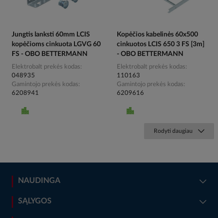
Jungtis lanksti 60mm LCIS
Kopėčios kabelinės 60x500
kopėčioms cinkuota LGVG 60
cinkuotos LCIS 650 3 FS [3m]
FS - OBO BETTERMANN
- OBO BETTERMANN
Elektrobalt prekės kodas
Elektrobalt prekės kodas
048935
110163
Gamintojo prekės kodas
Gamintojo prekės kodas
6208941
6209616
Rodyti daugiau
NAUDINGA
SĄLYGOS