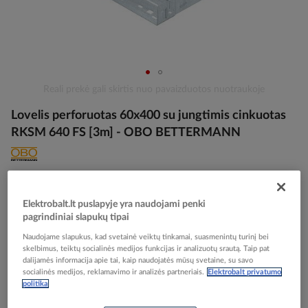
Skip
Reali prekė gali skirtis nuo pavaizduotos nuotraukoje
to
Lovelis perforuotas 60x400 su jungtimis cinkuotas
the
beginning
RKSM 640 FS [3m] - OBO BETTERMANN
of
the
images
Elektrobalt prekės kodas
056273
gallery
EAN kodas
4012195391227
Elektrobalt.lt puslapyje yra naudojami penki
Gamintojo prekės kodas
6047689
pagrindiniai slapukų tipai
Naudojame slapukus, kad svetainė veiktų tinkamai, suasmenintų turinį bei
Prisijunkite, norėdami pamatyti kainas
skelbimus, teiktų socialinės medijos funkcijas ir analizuotų srautą. Taip pat
dalijamės informacija apie tai, kaip naudojatės mūsų svetaine, su savo
socialinės medijos, reklamavimo ir analizės partneriais.
Elektrobalt privatumo
Įtraukti į palyginimą
politika