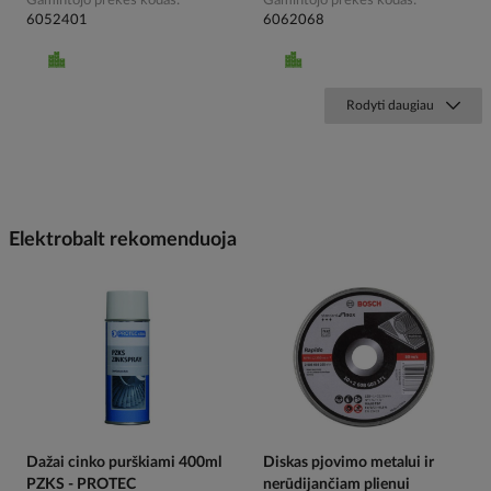
Gamintojo prekės kodas
Gamintojo prekės kodas
6052401
6062068
Rodyti daugiau
Elektrobalt rekomenduoja
Dažai cinko purškiami 400ml
Diskas pjovimo metalui ir
PZKS - PROTEC
nerūdijančiam plienui