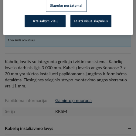
Slapukų nustatymai
Užsakius nestandartinių dydžių prekes arba kabelius iki 16:00, o kitas
Atsisakyti visų
Leisti visus slapukus
prekes iki 17:30, siunta bus pristatyta nurodytu adresu per sekančią darbo dieną,
atsiėmimui skyriuje iki 9:00. Penktadieniais atitinkamai užsakymus reikia pateikti
1 valanda anksčiau.
Kabelių lovelis su integruota greitojo tvirtinimo sistema. Kabelių
lovelio darbinis ilgis 3 000 mm. Kabelių lovelio angos šonuose 7 x
20 mm yra skirtos instaliuoti papildomoms jungtims ir forminėms
detalėms. Tiesioginės srieginio strypo montavimo angos skersmuo
yra 11 mm.
Papildoma informacija:
Gamintojo nuoroda
Serija
RKSM
Kabelių instaliavimo lovys