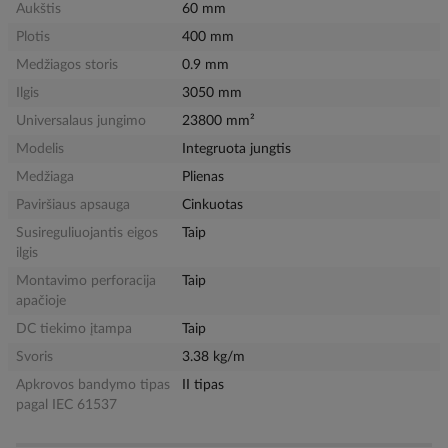
Aukštis
60 mm
Plotis
400 mm
Medžiagos storis
0.9 mm
Ilgis
3050 mm
Universalaus jungimo
23800 mm²
Modelis
Integruota jungtis
Medžiaga
Plienas
Paviršiaus apsauga
Cinkuotas
Susireguliuojantis eigos
Taip
ilgis
Montavimo perforacija
Taip
apačioje
DC tiekimo įtampa
Taip
Svoris
3.38 kg/m
Apkrovos bandymo tipas
II tipas
pagal IEC 61537