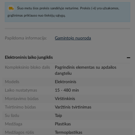
Šiuo metu šios prekės sandėlyje neturime. Prekės (-ė) yra užsakomos,
grąžinimas priklauso nuo tiekėjų sąlygų.
Papildoma informacija:
Gamintojo nuoroda
Elektroninis laiko jungiklis
Kompleksinio bloko dalis
Pagrindinis elementas su apdailos
dangteliu
Modelis
Elektroninis
Laiko nustatymas
15 - 480 min
Montavimo būdas
Virštinkinis
Tvirtinimo būdas
Varžtinis tvirtinimas
Su lizdu
Taip
Medžiaga
Plastikas
Medžiagos rūšis
Termoplastikas