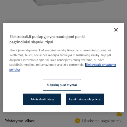
Skip
Reali prekė gali skirtis nuo pavaizduotos nuotraukoje
Elektrobalt.lt puslapyje yra naudojami penki
to
pagrindiniai slapukų tipai
Lizdas v/t su taimeriu baltas Renova - SCHNEIDER
the
beginning
ELECTRIC
Naudojame slapukus, kad svetainė veiktų tinkamai, suasmenintų turinį bei
of
skelbimus, teiktų socialinės medijos funkcijas ir analizuotų srautą. Taip pat
dalijamės informacija apie tai, kaip naudojatės mūsų svetaine, su savo
the
socialinės medijos, reklamavimo ir analizės partneriais.
Elektrobalt privatumo
images
Elektrobalt prekės kodas
503744
politika
gallery
Gamintojo prekės kodas
WDE002465
Slapukų nustatymai
Prisijunkite, norėdami pamatyti kainas
Atsisakyti visų
Leisti visus slapukus
Įtraukti į palyginimą
Pristatymo laikas
Užsakoma pagal poreikį