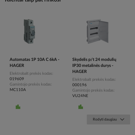
Klientai taip pat rinkosi
Automatas 1P 10A C 6kA -
Skydelis p/t 24 modulių
HAGER
IP30 metalinės durys -
HAGER
Elektrobalt prekės kodas
019609
Elektrobalt prekės kodas
Gamintojo prekės kodas
000196
MC110A
Gamintojo prekės kodas
VU24NE
Rodyti daugiau