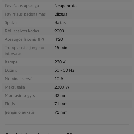
Paviršiaus apsauga
Neapdorota
Paviršiaus padengimas
Blizgus
Spalva
Baltas
RAL spalvos kodas
9003
Apsaugos laipsnis (IP)
IP20
Trumpiausias jungimo
15 min
intervalas
Įtampa
230 V
Dažnis
50 - 50 Hz
Nominali srovė
10 A
Maks. galia
2300 W
Montavimo gylis
32 mm
Plotis
71 mm
Įrenginio aukštis
71 mm