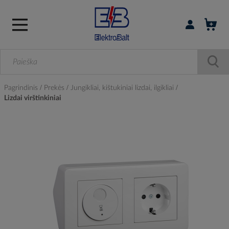
Prisijungti / r
Pagrindinis
Prekės
Jungikliai, kištukiniai lizdai, ilgikliai
Lizdai virštinkiniai
Skip
to
the
end
of
the
images
gallery