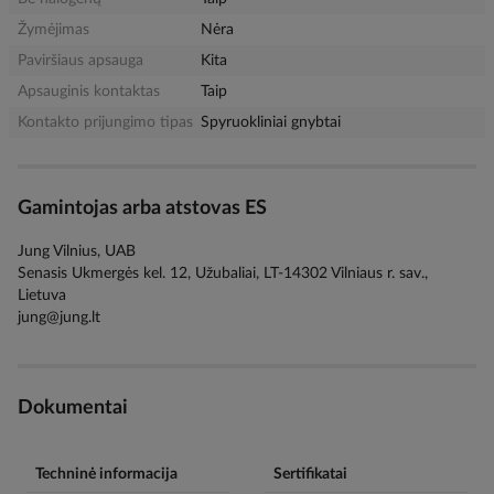
Žymėjimas
Nėra
Paviršiaus apsauga
Kita
Apsauginis kontaktas
Taip
Kontakto prijungimo tipas
Spyruokliniai gnybtai
Gamintojas arba atstovas ES
Jung Vilnius, UAB
Senasis Ukmergės kel. 12, Užubaliai, LT-14302 Vilniaus r. sav.,
Lietuva
jung@jung.lt
Dokumentai
Techninė informacija
Sertifikatai