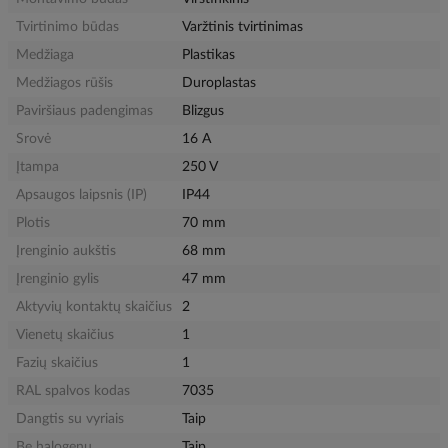
Tvirtinimo būdas
Varžtinis tvirtinimas
Medžiaga
Plastikas
Medžiagos rūšis
Duroplastas
Paviršiaus padengimas
Blizgus
Srovė
16 A
Įtampa
250 V
Apsaugos laipsnis (IP)
IP44
Plotis
70 mm
Įrenginio aukštis
68 mm
Įrenginio gylis
47 mm
Aktyvių kontaktų skaičius
2
Vienetų skaičius
1
Fazių skaičius
1
RAL spalvos kodas
7035
Dangtis su vyriais
Taip
Be halogenų
Taip