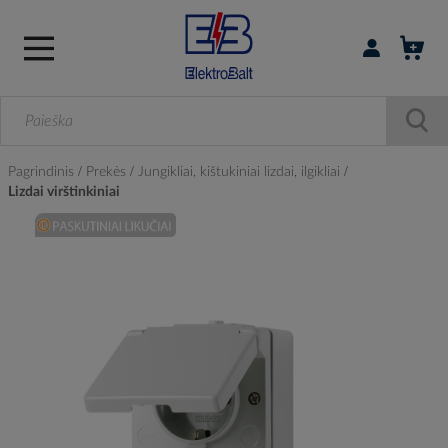
Prisijungti / r
Pagrindinis
Prekės
Jungikliai, kištukiniai lizdai, ilgikliai
Lizdai virštinkiniai
Skip
to
the
end
of
the
images
gallery