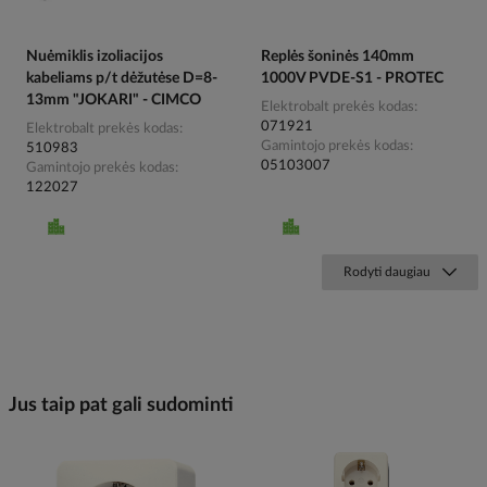
Nuėmiklis izoliacijos
Replės šoninės 140mm
kabeliams p/t dėžutėse D=8-
1000V PVDE-S1 - PROTEC
13mm "JOKARI" - CIMCO
Elektrobalt prekės kodas
071921
Elektrobalt prekės kodas
Gamintojo prekės kodas
510983
05103007
Gamintojo prekės kodas
122027
Rodyti daugiau
Jus taip pat gali sudominti