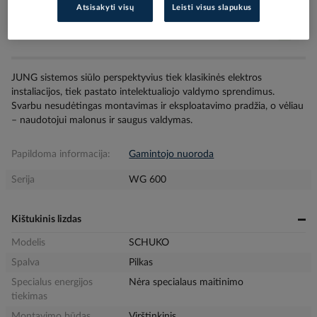
Kiekis tiekėjo sandėlyje
(
85
vnt
)
Atsisakyti visų
Leisti visus slapukus
4
darbo dienos (-ų)
JUNG sistemos siūlo perspektyvius tiek klasikinės elektros
instaliacijos, tiek pastato intelektualiojo valdymo sprendimus.
Svarbu nesudėtingas montavimas ir eksploatavimo pradžia, o vėliau
– naudotojui malonus ir saugus valdymas.
Papildoma informacija:
Gamintojo nuoroda
Serija
WG 600
Kištukinis lizdas
Modelis
SCHUKO
Spalva
Pilkas
Specialus energijos
Nėra specialaus maitinimo
tiekimas
Montavimo būdas
Virštinkinis