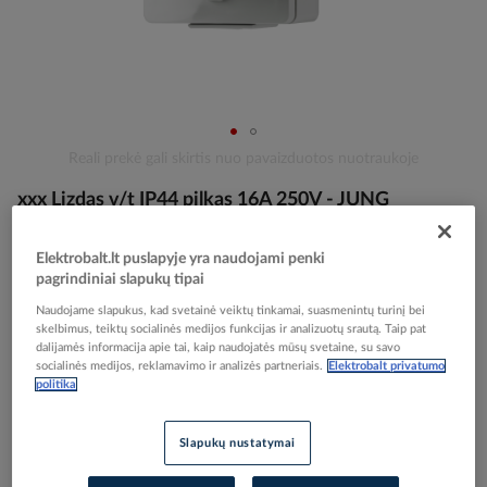
Skip
Reali prekė gali skirtis nuo pavaizduotos nuotraukoje
to
xxx Lizdas v/t IP44 pilkas 16A 250V - JUNG
the
beginning
of
Elektrobalt.lt puslapyje yra naudojami penki
the
Elektrobalt prekės kodas
002022
pagrindiniai slapukų tipai
images
EAN kodas
4011377488304
gallery
Naudojame slapukus, kad svetainė veiktų tinkamai, suasmenintų turinį bei
Gamintojo prekės kodas
620W
skelbimus, teiktų socialinės medijos funkcijas ir analizuotų srautą. Taip pat
dalijamės informacija apie tai, kaip naudojatės mūsų svetaine, su savo
socialinės medijos, reklamavimo ir analizės partneriais.
Elektrobalt privatumo
Prisijunkite, norėdami pamatyti kainas
politika
Įtraukti į palyginimą
Slapukų nustatymai