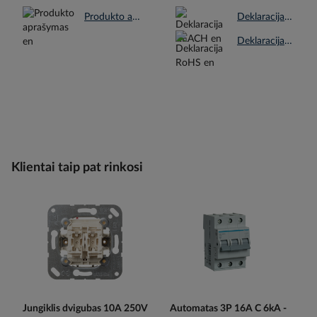
Produkto aprašymas en.pdf
Deklaracija REACH en.pdf
Deklaracija RoHS en.pdf
Klientai taip pat rinkosi
Jungiklis dvigubas 10A 250V
Automatas 3P 16A C 6kA -