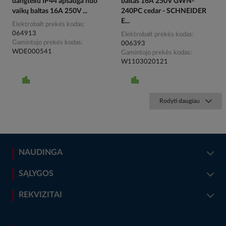
dangteliu IP44 apsauga nuo
baltas 16A 250V GWN-
vaikų baltas 16A 250V ...
240PC cedar - SCHNEIDER
E...
Elektrobalt prekės kodas
064913
Elektrobalt prekės kodas
Gamintojo prekės kodas
006393
WDE000541
Gamintojo prekės kodas
W1103020121
Rodyti daugiau
NAUDINGA
SĄLYGOS
REKVIZITAI