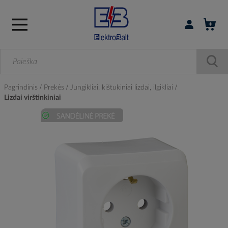
Prisijungti / r
Pagrindinis
Prekės
Jungikliai, kištukiniai lizdai, ilgikliai
Lizdai virštinkiniai
Skip
to
the
end
of
the
images
gallery