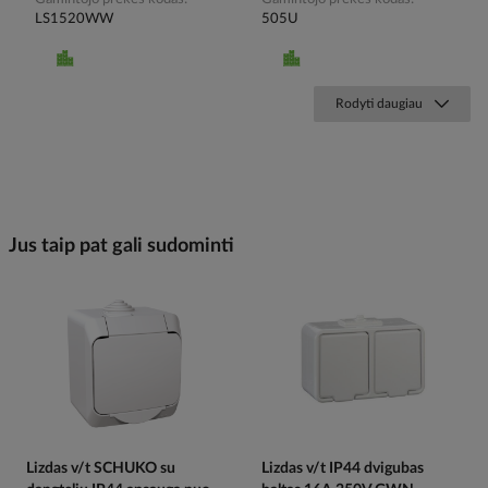
LS1520WW
505U
Rodyti daugiau
Jus taip pat gali sudominti
Lizdas v/t SCHUKO su
Lizdas v/t IP44 dvigubas