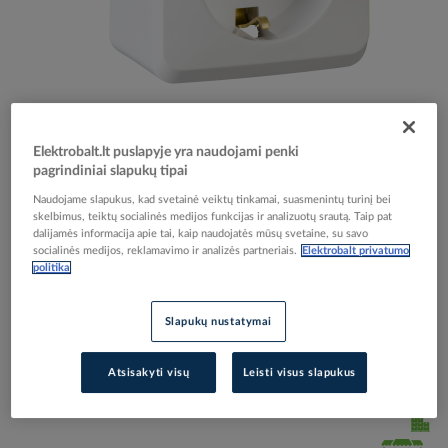
Skip
Reali prekė gali skirtis nuo pavaizduotos nuotraukoje
to
Elektrobalt.lt puslapyje yra naudojami penki
Lizdas v/t IP20 su įžeminimu baltas su dugnu 16A
the
pagrindiniai slapukų tipai
beginning
250V Prima - SCHNEIDER ELECTRIC
of
Naudojame slapukus, kad svetainė veiktų tinkamai, suasmenintų turinį bei
the
skelbimus, teiktų socialinės medijos funkcijas ir analizuotų srautą. Taip pat
dalijamės informacija apie tai, kaip naudojatės mūsų svetaine, su savo
images
Elektrobalt prekės kodas
061096
socialinės medijos, reklamavimo ir analizės partneriais.
Elektrobalt privatumo
gallery
EAN kodas
5904093552567
politika
Gamintojo prekės kodas
WDE001080
Slapukų nustatymai
Prisijunkite, norėdami pamatyti kainas
Atsisakyti visų
Leisti visus slapukus
Įtraukti į palyginimą