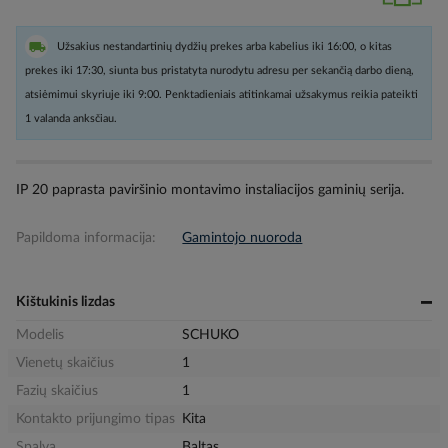
Užsakius nestandartinių dydžių prekes arba kabelius iki 16:00, o kitas
prekes iki 17:30, siunta bus pristatyta nurodytu adresu per sekančią darbo dieną,
atsiėmimui skyriuje iki 9:00. Penktadieniais atitinkamai užsakymus reikia pateikti
1 valanda anksčiau.
IP 20 paprasta paviršinio montavimo instaliacijos gaminių serija.
Papildoma informacija:
Gamintojo nuoroda
Kištukinis lizdas
Modelis
SCHUKO
Vienetų skaičius
1
Fazių skaičius
1
Kontakto prijungimo tipas
Kita
Spalva
Baltas