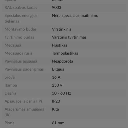
RAL spalvos kodas
9003
Specialus energijos
Nėra specialaus maitinimo
tiekimas
Montavimo būdas
Virštinkinis
Tvirtinimo būdas
Varžtinis tvirtinimas
Medžiaga
Plastikas
Medžiagos rūšis
Termoplastikas
Paviršiaus apsauga
Neapdorota
Paviršiaus padengimas
Blizgus
Srovė
16 A
Įtampa
250 V
Dažnis
50 - 60 Hz
Apsaugos laipsnis (IP)
IP20
Atsparumas smūgiams
Kita
(IK)
Plotis
61 mm