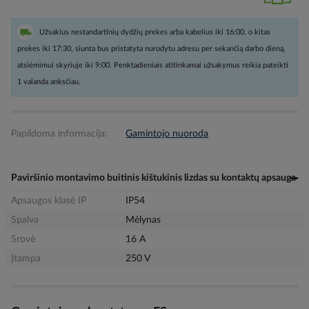
Užsakius nestandartinių dydžių prekes arba kabelius iki 16:00, o kitas
prekes iki 17:30, siunta bus pristatyta nurodytu adresu per sekančią darbo dieną,
atsiėmimui skyriuje iki 9:00. Penktadieniais atitinkamai užsakymus reikia pateikti
1 valanda anksčiau.
Papildoma informacija:
Gamintojo nuoroda
Paviršinio montavimo buitinis kištukinis lizdas su kontaktų apsauga
Apsaugos klasė IP
IP54
Spalva
Mėlynas
Srovė
16 A
Įtampa
250 V