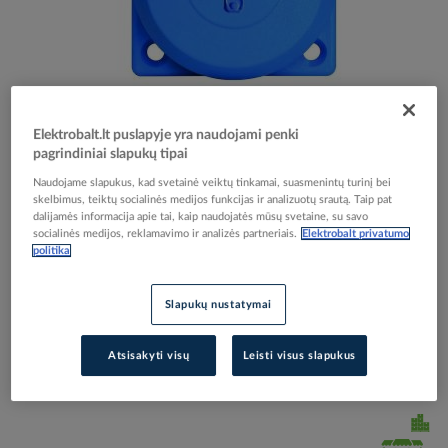
Skip
Reali prekė gali skirtis nuo pavaizduotos nuotraukoje
to
Elektrobalt.lt puslapyje yra naudojami penki
Lizdas SCHUKO į/l IP54 [50x50] mėlynas 16A 250V
pagrindiniai slapukų tipai
the
beginning
PSES54 - PROTEC
Naudojame slapukus, kad svetainė veiktų tinkamai, suasmenintų turinį bei
of
skelbimus, teiktų socialinės medijos funkcijas ir analizuotų srautą. Taip pat
the
dalijamės informacija apie tai, kaip naudojatės mūsų svetaine, su savo
images
socialinės medijos, reklamavimo ir analizės partneriais.
Elektrobalt privatumo
Elektrobalt prekės kodas
503148
politika
gallery
EAN kodas
4016705154197
Gamintojo prekės kodas
05105419
Slapukų nustatymai
Prisijunkite, norėdami pamatyti kainas
Atsisakyti visų
Leisti visus slapukus
Įtraukti į palyginimą