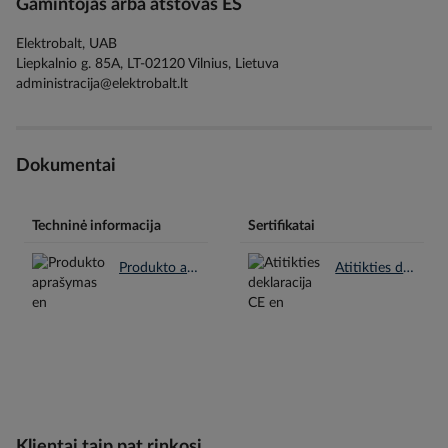
Gamintojas arba atstovas ES
Elektrobalt, UAB
Liepkalnio g. 85A, LT-02120 Vilnius, Lietuva
administracija@elektrobalt.lt
Dokumentai
Techninė informacija
Sertifikatai
Produkto aprašymas en.pdf
Atitikties deklaracija CE en.pdf
Klientai taip pat rinkosi