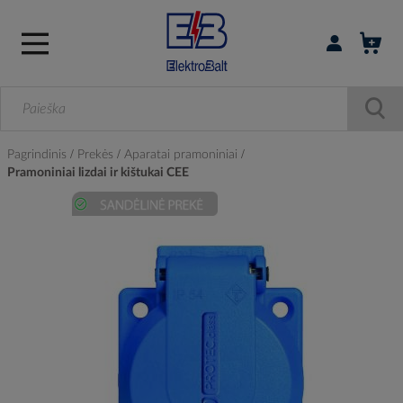
Prisijungti / r
Pagrindinis
Prekės
Aparatai pramoniniai
Pramoniniai lizdai ir kištukai CEE
Skip
to
the
end
of
the
images
gallery