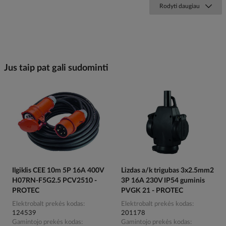
Rodyti daugiau
Jus taip pat gali sudominti
Ilgiklis CEE 10m 5P 16A 400V
Lizdas a/k trigubas 3x2.5mm2
H07RN-F5G2.5 PCV2510 -
3P 16A 230V IP54 guminis
PROTEC
PVGK 21 - PROTEC
Elektrobalt prekės kodas
Elektrobalt prekės kodas
124539
201178
Gamintojo prekės kodas
Gamintojo prekės kodas