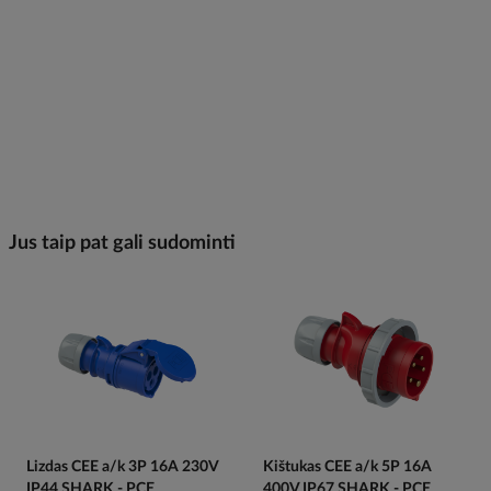
Jus taip pat gali sudominti
Lizdas CEE a/k 3P 16A 230V
Kištukas CEE a/k 5P 16A
IP44 SHARK - PCE
400V IP67 SHARK - PCE