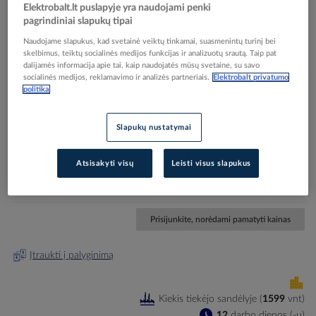
Elektrobalt.lt puslapyje yra naudojami penki
pagrindiniai slapukų tipai
Naudojame slapukus, kad svetainė veiktų tinkamai, suasmenintų turinį bei
skelbimus, teiktų socialinės medijos funkcijas ir analizuotų srautą. Taip pat
dalijamės informacija apie tai, kaip naudojatės mūsų svetaine, su savo
socialinės medijos, reklamavimo ir analizės partneriais.
Elektrobalt privatumo
Skip
Reali prekė gali skirtis nuo pavaizduotos nuotraukoje
politika
to
Lizdas SCHUKO a/k guminis 16A 230V
the
beginning
juodas/raudonas IP54 TAURUS2 - PCE
Slapukų nustatymai
of
the
Atsisakyti visų
Leisti visus slapukus
images
Elektrobalt prekės kodas
517895
gallery
Gamintojo prekės kodas
2511-srE
Prisijunkite, norėdami pamatyti kainas
Įtraukti į palyginimą
Kiekis tiekėjo sandėlyje
(
1599
vnt
)
12
darbo dienos (-ų)