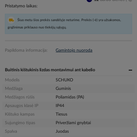
Pristatymo laikas
Šiuo metu šios prekės sandėlyje neturime. Prekės (-ė) yra užsakomos,
grąžinimas priklauso nuo tiekėjų sąlygų.
Papildoma informacija:
Gamintojo nuoroda
Buitinis kištukinis lizdas montavimui ant kabelio
Modelis
SCHUKO
Medžiaga
Guminis
Medžiagos rūšis
Poliamidas (PA)
Apsaugos klasė IP
IP44
Kištuko kampas
Tiesus
Sujungimo tipas
Priveržiami gnybtai
Spalva
Juodas