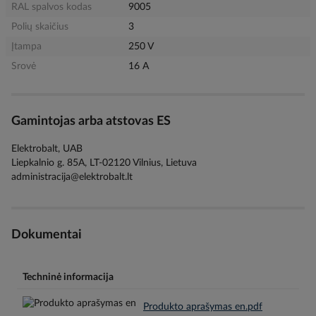
RAL spalvos kodas
9005
Polių skaičius
3
Įtampa
250 V
Srovė
16 A
Gamintojas arba atstovas ES
Elektrobalt, UAB
Liepkalnio g. 85A, LT-02120 Vilnius, Lietuva
administracija@elektrobalt.lt
Dokumentai
Techninė informacija
Produkto aprašymas en.pdf