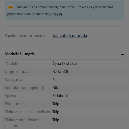
Šiuo metu šios prekės sandėlyje neturime. Prekės (-ė) yra užsakomos,
grąžinimas priklauso nuo tiekėjų sąlygų.
Papildoma informacija:
Gamintojo nuoroda
Modulinė jungtis
Modelis
Šyna (kištukas)
Jungties tipas
RJ45 8(8)
Kategorija
6
Kontakto prijungimo tipas
Kita
Spalva
Sidabrinis
Ekranuotas
Taip
Tinka apvaliems kabeliams
Taip
Tinka monolitiniams
Taip
laidams