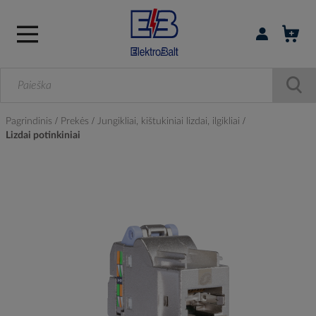
Prisijungti / r
Pagrindinis
Prekės
Jungikliai, kištukiniai lizdai, ilgikliai
Lizdai potinkiniai
Skip
to
the
end
of
the
images
gallery