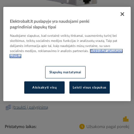
Elektrobalt.lt puslapyje yra naudojami penki
pagrindiniai slapukų tipai
Skip
Reali prekė gali skirtis nuo pavaizduotos nuotraukoje
Naudojame slapukus, kad svetainė veiktų tinkamai, suasmenintų turinį bei
to
skelbimus, teiktų socialinės medijos funkcijas ir analizuotų srautą. Taip pat
Lizdas RJ45 Cat 6e Actassi - SCHNEIDER ELECTRIC
dalijamės informacija apie tai, kaip naudojatės mūsų svetaine, su savo
the
socialinės medijos, reklamavimo ir analizės partneriais.
Elektrobalt privatumo
beginning
politika
of
the
Elektrobalt prekės kodas
103982
images
EAN kodas
3606480384431
Slapukų nustatymai
gallery
Gamintojo prekės kodas
VDIB17726B01
Atsisakyti visų
Leisti visus slapukus
Prisijunkite, norėdami pamatyti kainas
Įtraukti į palyginimą
Pristatymo laikas
Užsakoma pagal poreikį