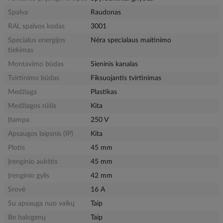
Spalva
Raudonas
RAL spalvos kodas
3001
Specialus energijos
Nėra specialaus maitinimo
tiekimas
Montavimo būdas
Sieninis kanalas
Tvirtinimo būdas
Fiksuojantis tvirtinimas
Medžiaga
Plastikas
Medžiagos rūšis
Kita
Įtampa
250 V
Apsaugos laipsnis (IP)
Kita
Plotis
45 mm
Įrenginio aukštis
45 mm
Įrenginio gylis
42 mm
Srovė
16 A
Su apsauga nuo vaikų
Taip
Be halogenų
Taip