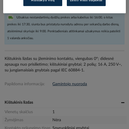
Atsisakyti visų
Leisti visus slapukus
Užsakius nestandartinių dydžių prekes arba kabelius iki 16:00, o kitas
prekes iki 17:30, siunta bus pristatyta nurodytu adresu per sekančią darbo dieną,
atsiėmimui skyriuje iki 9:00. Penktadieniais atitinkamai užsakymus reikia pateikti
1 valanda anksčiau.
Kištukinis lizdas su įžeminimo kontaktu, viengubas 0°; didesnė
apsauga nuo prisilietimo; kištukiniai gnybtai; 2 polių; 16 A, 250 V~,
su jungiamaisiais gnybtais pagal IEC 60884-1.
Papildoma informacija:
Gamintojo nuoroda
Kištukinis lizdas
Vienetų skaičius
1
Žymėjimas
Nėra
Kontakto prijungimo tipas
Spyruokliniai gnybtai