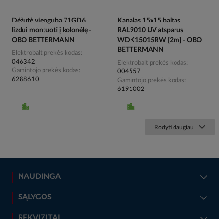
Dėžutė vienguba 71GD6
Kanalas 15x15 baltas
lizdui montuoti į kolonėlę -
RAL9010 UV atsparus
OBO BETTERMANN
WDK15015RW [2m] - OBO
BETTERMANN
Elektrobalt prekės kodas
046342
Elektrobalt prekės kodas
Gamintojo prekės kodas
004557
6288610
Gamintojo prekės kodas
6191002
Rodyti daugiau
NAUDINGA
SĄLYGOS
REKVIZITAI