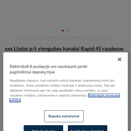
Skip
Reali prekė gali skirtis nuo pavaizduotos nuotraukoje
to
xxx Lizdas p/t viengubas kanalui Rapid 45 raudonas
the
beginning
STD-D0 SRO1 - OBO BETTERMANN
of
Elektrobalt.lt puslapyje yra naudojami penki
the
pagrindiniai slapukų tipai
images
Elektrobalt prekės kodas
114313
gallery
Naudojame slapukus, kad svetainė veiktų tinkamai, suasmenintų turinį bei
EAN kodas
4012196047031
skelbimus, teiktų socialinės medijos funkcijas ir analizuotų srautą. Taip pat
Gamintojo prekės kodas
6120014
dalijamės informacija apie tai, kaip naudojatės mūsų svetaine, su savo
socialinės medijos, reklamavimo ir analizės partneriais.
Elektrobalt privatumo
politika
Prisijunkite, norėdami pamatyti kainas
Įtraukti į palyginimą
Slapukų nustatymai