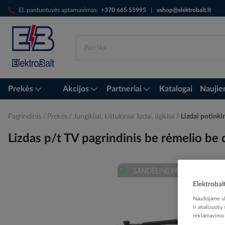
Skip
El. parduotuvės aptarnavimas:
+370 665 55995
|
eshop@elektrobalt.lt
to
Content
Prekės
Akcijos
Partneriai
Katalogai
Naujie
Pagrindinis
Prekės
Jungikliai, kištukiniai lizdai, ilgikliai
Lizdai potinki
Lizdas p/t TV pagrindinis be rėmelio 
Skip
Elektrobal
to
Naudojame sla
the
ir analizuotų
end
reklamavimo i
of