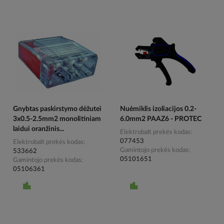
Gnybtas paskirstymo dėžutei
Nuėmiklis izoliacijos 0.2-
3x0.5-2.5mm2 monolitiniam
6.0mm2 PAAZ6 - PROTEC
laidui oranžinis...
Elektrobalt prekės kodas
077453
Elektrobalt prekės kodas
Gamintojo prekės kodas
533662
05101651
Gamintojo prekės kodas
05106361