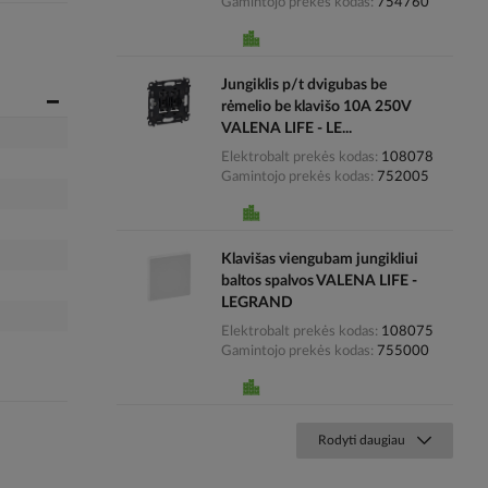
Gamintojo prekės kodas
754760
Jungiklis p/t dvigubas be
rėmelio be klavišo 10A 250V
VALENA LIFE - LE...
Elektrobalt prekės kodas
108078
Gamintojo prekės kodas
752005
Klavišas viengubam jungikliui
baltos spalvos VALENA LIFE -
LEGRAND
Elektrobalt prekės kodas
108075
Gamintojo prekės kodas
755000
Rodyti daugiau