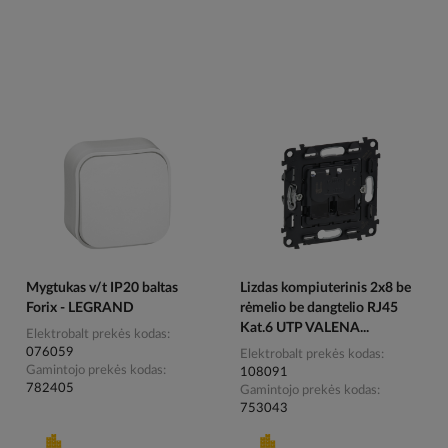
Mygtukas v/t IP20 baltas
Lizdas kompiuterinis 2x8 be
Forix - LEGRAND
rėmelio be dangtelio RJ45
Kat.6 UTP VALENA...
Elektrobalt prekės kodas
076059
Elektrobalt prekės kodas
Gamintojo prekės kodas
108091
782405
Gamintojo prekės kodas
753043