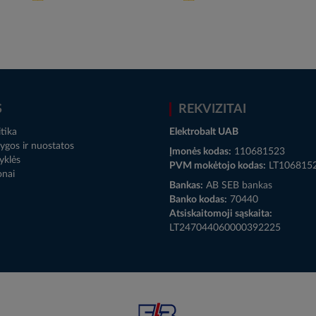
S
REKVIZITAI
tika
Elektrobalt UAB
ygos ir nuostatos
Įmonės kodas:
110681523
yklės
PVM mokėtojo kodas:
LT106815
onai
Bankas:
AB SEB bankas
Banko kodas:
70440
Atsiskaitomoji sąskaita:
LT247044060000392225