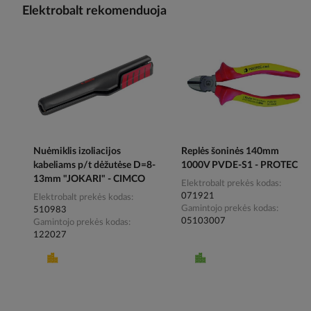
Elektrobalt rekomenduoja
Nuėmiklis izoliacijos
Replės šoninės 140mm
kabeliams p/t dėžutėse D=8-
1000V PVDE-S1 - PROTEC
13mm "JOKARI" - CIMCO
Elektrobalt prekės kodas
071921
Elektrobalt prekės kodas
Gamintojo prekės kodas
510983
05103007
Gamintojo prekės kodas
122027