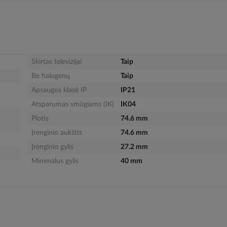
Skirtas televizijai
Taip
Be halogenų
Taip
Apsaugos klasė IP
IP21
Atsparumas smūgiams (IK)
IK04
Plotis
74.6 mm
Įrenginio aukštis
74.6 mm
Įrenginio gylis
27.2 mm
Minimalus gylis
40 mm