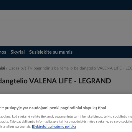
nos
Skyriai
Susisiekite su mumis
niai
Lizdas p/t TV pagrindinis be rėmelio be dangtelio VALENA LIFE - 
be dangtelio VALENA LIFE - LEGRAND
t.lt puslapyje yra naudojami penki pagrindiniai slapukų tipai
pukus, kad svetainė veiktų tinkamai, suasmenintų turinį bei skelbimus, teiktų socialinės me
Elektrobalt prekės kodas
 srautą. Taip pat dalijamės informacija apie tai, kaip naudojatės mūsų svetaine, su savo sociali
EAN kodas
34149
r analizės partneriais.
Elektrobalt privatumo politika
Gamintojo prekės kodas