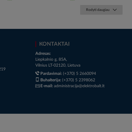
Rodyti daugiau
KONTAKTAI
Adresas:
Liepkalnio g. 85A,
Vilnius LT-02120, Lietuva
219
Pardavimai:
(+370) 5 2660094
Buhalterija:
(+370) 5 2398062
E-mail:
administracija@elektrobalt.lt