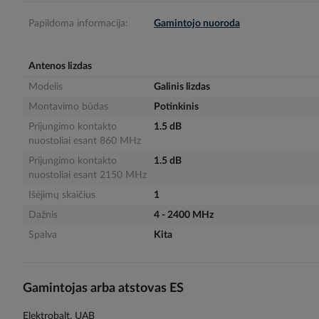
gallery
Papildoma informacija:
Gamintojo nuoroda
Antenos lizdas
Modelis
Galinis lizdas
Montavimo būdas
Potinkinis
Prijungimo kontakto
1.5 dB
nuostoliai esant 860 MHz
Prijungimo kontakto
1.5 dB
nuostoliai esant 2150 MHz
Išėjimų skaičius
1
Dažnis
4 - 2400 MHz
Spalva
Kita
Gamintojas arba atstovas ES
Elektrobalt, UAB