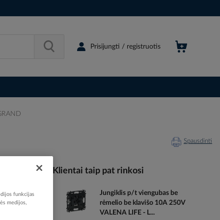
Prisijungti / registruotis
LEGRAND
Spausdinti
Klientai taip pat rinkosi
Jungiklis p/t viengubas be
dijos funkcijas
108084
rėmelio be klavišo 10A 250V
nės medijos,
70451583
VALENA LIFE - L...
753051