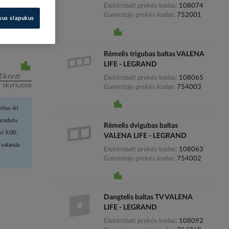
Elektrobalt prekės kodas
108074
Gamintojo prekės kodas
752001
isus slapukus
i kainas
Rėmelis trigubas baltas VALENA
LIFE - LEGRAND
Tikrinti
Elektrobalt prekės kodas
108065
į skyriuose
Gamintojo prekės kodas
754003
lius iki
nurodytu
Rėmelis dvigubas baltas
ki 9:00.
VALENA LIFE - LEGRAND
 valanda
Elektrobalt prekės kodas
108063
Gamintojo prekės kodas
754002
Dangtelis baltas TV VALENA
LIFE - LEGRAND
Elektrobalt prekės kodas
108092