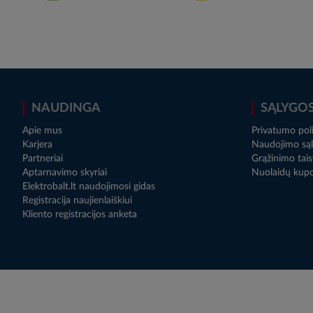
NAUDINGA
SĄLYGO
Apie mus
Privatumo poli
Karjera
Naudojimo sąl
Partneriai
Grąžinimo tais
Aptarnavimo skyriai
Nuolaidų kup
Elektrobalt.lt naudojimosi gidas
Registracija naujienlaiškiui
Kliento registracijos anketa