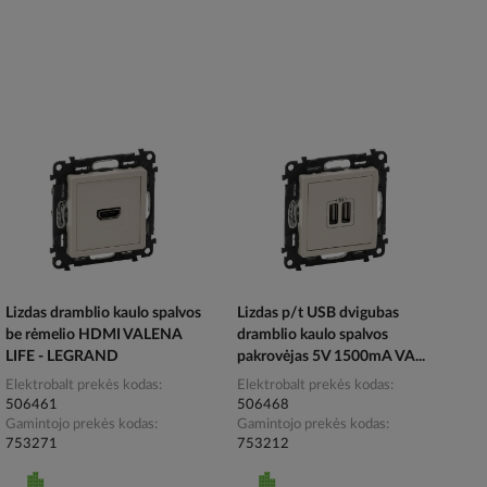
Lizdas dramblio kaulo spalvos
Lizdas p/t USB dvigubas
be rėmelio HDMI VALENA
dramblio kaulo spalvos
LIFE - LEGRAND
pakrovėjas 5V 1500mA VA...
Elektrobalt prekės kodas
Elektrobalt prekės kodas
506461
506468
Gamintojo prekės kodas
Gamintojo prekės kodas
753271
753212