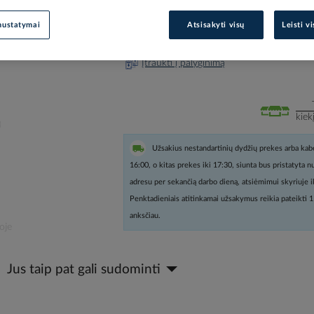
nustatymai
Atsisakyti visų
Leisti v
Prisijunkite, norėdami pamatyt
Įtraukti į palyginimą
kiek
Užsakius nestandartinių dydžių prekes arba kabe
16:00, o kitas prekes iki 17:30, siunta bus pristatyta 
adresu per sekančią darbo dieną, atsiėmimui skyriuje i
Penktadieniais atitinkamai užsakymus reikia pateikti 1
anksčiau.
oje
Jus taip pat gali sudominti