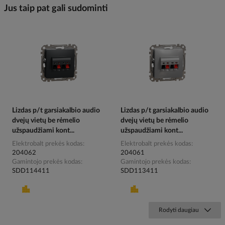
Jus taip pat gali sudominti
Lizdas p/t garsiakalbio audio
Lizdas p/t garsiakalbio audio
dvejų vietų be rėmelio
dvejų vietų be rėmelio
užspaudžiami kont...
užspaudžiami kont...
Elektrobalt prekės kodas
Elektrobalt prekės kodas
204062
204061
Gamintojo prekės kodas
Gamintojo prekės kodas
SDD114411
SDD113411
Rodyti daugiau