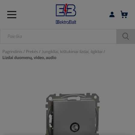
Prisijungti / r
Pagrindinis
Prekės
Jungikliai, kištukiniai lizdai, ilgikliai
Lizdai duomenų, video, audio
Skip
to
the
end
of
the
images
gallery