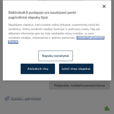
Elektrobalt.lt puslapyje yra naudojami penki
pagrindiniai slapukų tipai
Naudojame slapukus, kad svetainė veiktų tinkamai, suasmenintų turinį bei
Skip
Reali prekė gali skirtis nuo pavaizduotos nuotraukoje
skelbimus, teiktų socialinės medijos funkcijas ir analizuotų srautą. Taip pat
dalijamės informacija apie tai, kaip naudojatės mūsų svetaine, su savo
to
socialinės medijos, reklamavimo ir analizės partneriais.
Elektrobalt privatumo
Lizdas p/t TV galinis be rėmelio varžtiniai kontaktai
the
politika
beginning
aliuminio spalvos 4dB SEDNA DESIGN -
of
SCHNEIDER ELECTRIC
the
Slapukų nustatymai
images
gallery
Elektrobalt prekės kodas
209296
Atsisakyti visų
Leisti visus slapukus
Gamintojo prekės kodas
SDD113471
Prisijunkite, norėdami pamatyti kainas
Įtraukti į palyginimą