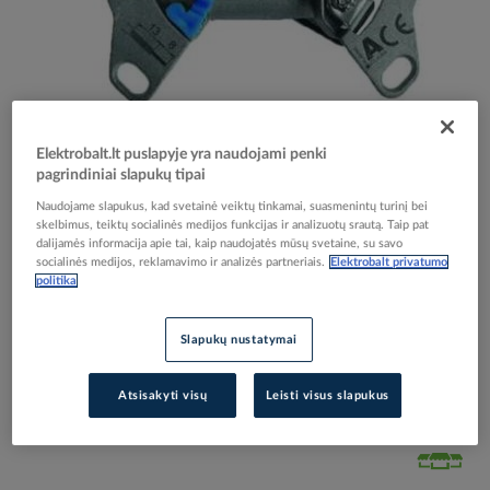
Skip
Reali prekė gali skirtis nuo pavaizduotos nuotraukoje
to
Elektrobalt.lt puslapyje yra naudojami penki
Lizdas p/t TV/FM tarpinis PBD-D Visata - PROTEC
the
pagrindiniai slapukų tipai
beginning
Naudojame slapukus, kad svetainė veiktų tinkamai, suasmenintų turinį bei
of
skelbimus, teiktų socialinės medijos funkcijas ir analizuotų srautą. Taip pat
the
Elektrobalt prekės kodas
048854
dalijamės informacija apie tai, kaip naudojatės mūsų svetaine, su savo
images
socialinės medijos, reklamavimo ir analizės partneriais.
Elektrobalt privatumo
EAN kodas
4016705108794
gallery
politika
Gamintojo prekės kodas
05100879
Prisijunkite, norėdami pamatyti kainas
Slapukų nustatymai
Įtraukti į palyginimą
Atsisakyti visų
Leisti visus slapukus