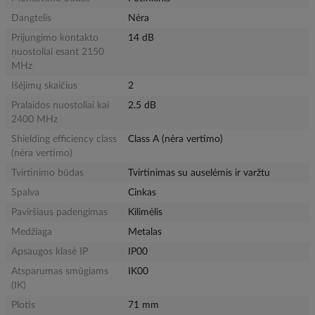
Dangtelis
Nėra
Prijungimo kontakto
14 dB
nuostoliai esant 2150
MHz
Išėjimų skaičius
2
Pralaidos nuostoliai kai
2.5 dB
2400 MHz
Shielding efficiency class
Class A (nėra vertimo)
(nėra vertimo)
Tvirtinimo būdas
Tvirtinimas su auselėmis ir varžtu
Spalva
Cinkas
Paviršiaus padengimas
Kilimėlis
Medžiaga
Metalas
Apsaugos klasė IP
IP00
Atsparumas smūgiams
IK00
(IK)
Plotis
71 mm