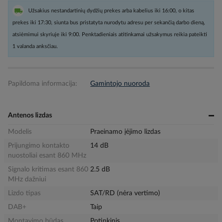
Užsakius nestandartinių dydžių prekes arba kabelius iki 16:00, o kitas
prekes iki 17:30, siunta bus pristatyta nurodytu adresu per sekančią darbo dieną,
atsiėmimui skyriuje iki 9:00. Penktadieniais atitinkamai užsakymus reikia pateikti
1 valanda anksčiau.
Papildoma informacija:
Gamintojo nuoroda
Antenos lizdas
Modelis
Praeinamo įėjimo lizdas
Prijungimo kontakto
14 dB
nuostoliai esant 860 MHz
Signalo kritimas esant 860
2.5 dB
MHz dažniui
Lizdo tipas
SAT/RD (nėra vertimo)
DAB+
Taip
Montavimo būdas
Potinkinis