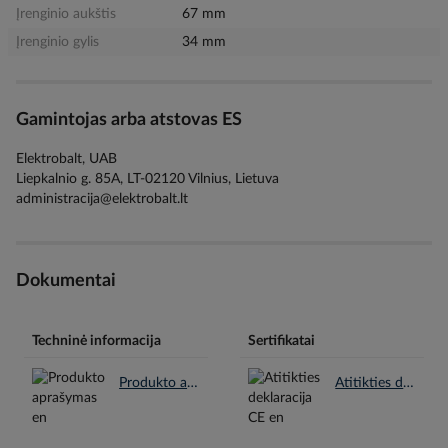
Įrenginio aukštis
67 mm
Įrenginio gylis
34 mm
Gamintojas arba atstovas ES
Elektrobalt, UAB
Liepkalnio g. 85A, LT-02120 Vilnius, Lietuva
administracija@elektrobalt.lt
Dokumentai
Techninė informacija
Sertifikatai
Produkto aprašymas en.pdf
Atitikties deklaracija CE en.pdf