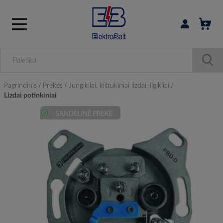
Prisijungti / r
Pagrindinis
Prekės
Jungikliai, kištukiniai lizdai, ilgikliai
Lizdai potinkiniai
Skip
to
the
end
of
the
images
gallery