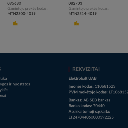
095680
082703
Gamintojo prekės kodas
Gamintojo prekės kodas
MTN2300-4019
MTN2314-4019
S
REKVIZITAI
tika
Elektrobalt UAB
ygos ir nuostatos
Įmonės kodas:
110681523
yklės
PVM mokėtojo kodas:
LT106815
onai
Bankas:
AB SEB bankas
Banko kodas:
70440
Atsiskaitomoji sąskaita:
LT247044060000392225