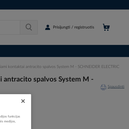
Prisijungti / registruotis
žiami kontaktai antracito spalvos System M - SCHNEIDER ELECTRIC
 antracito spalvos System M -
Spausdinti
dijos funkcijas
nės medijos,
209580