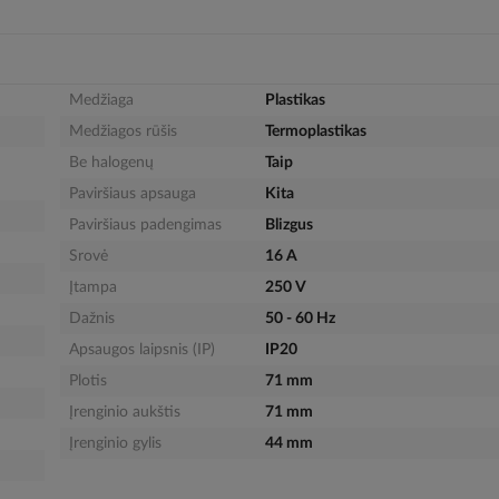
Medžiaga
Plastikas
Medžiagos rūšis
Termoplastikas
Be halogenų
Taip
Paviršiaus apsauga
Kita
Paviršiaus padengimas
Blizgus
Srovė
16 A
Įtampa
250 V
Dažnis
50 - 60 Hz
Apsaugos laipsnis (IP)
IP20
Plotis
71 mm
Įrenginio aukštis
71 mm
Įrenginio gylis
44 mm