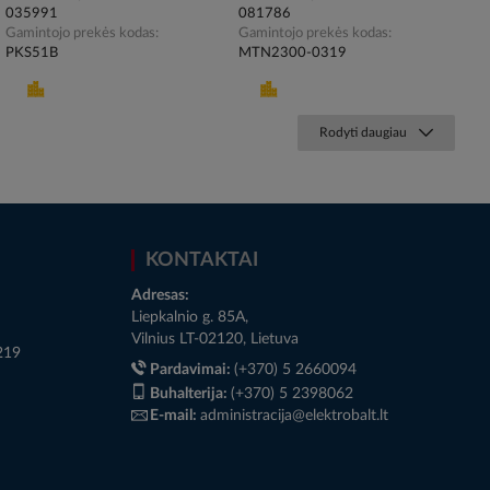
035991
081786
Gamintojo prekės kodas
Gamintojo prekės kodas
PKS51B
MTN2300-0319
Rodyti daugiau
KONTAKTAI
Adresas:
Liepkalnio g. 85A,
Vilnius LT-02120, Lietuva
219
Pardavimai:
(+370) 5 2660094
Buhalterija:
(+370) 5 2398062
E-mail:
administracija@elektrobalt.lt