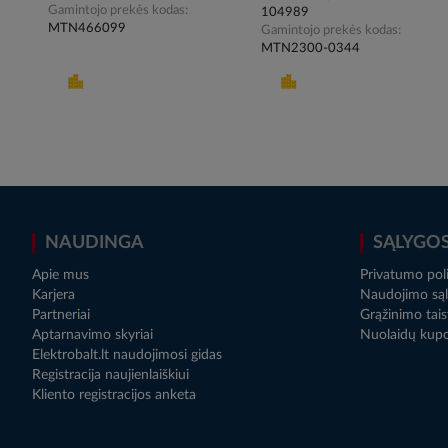
Gamintojo prekės kodas
104989
MTN466099
Gamintojo prekės kodas
MTN2300-0344
NAUDINGA
SĄLYGO
Apie mus
Privatumo poli
Karjera
Naudojimo sąl
Partneriai
Grąžinimo tais
Aptarnavimo skyriai
Nuolaidų kup
Elektrobalt.lt naudojimosi gidas
Registracija naujienlaiškiui
Kliento registracijos anketa