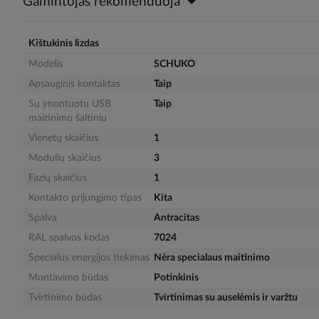
Gamintojas rekomenduoja
the
images
gallery
Kištukinis lizdas
Modelis
SCHUKO
Apsauginis kontaktas
Taip
Su įmontuotu USB
Taip
maitinimo šaltiniu
Vienetų skaičius
1
Modulių skaičius
3
Fazių skaičius
1
Kontakto prijungimo tipas
Kita
Spalva
Antracitas
RAL spalvos kodas
7024
Specialus energijos tiekimas
Nėra specialaus maitinimo
Montavimo būdas
Potinkinis
Tvirtinimo būdas
Tvirtinimas su auselėmis ir varžtu