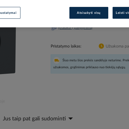
Gamintojo prekės kodas
MTN2
nustatymai
Atsisakyti visų
Leisti v
Prisijunkite, norėdami pamatyt
Įtraukti į palyginimą
Pristatymo laikas
Užsakoma pag
Šiuo metu šios prekės sandėlyje neturime. Prek
užsakomos, grąžinimas priklauso nuo tiekėjų sąlygų.
oje
Jus taip pat gali sudominti