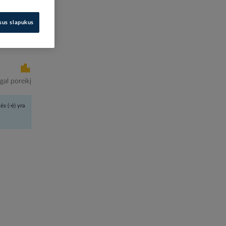
367-0414
isus slapukus
i kainas
al poreikį
ės (-ė) yra