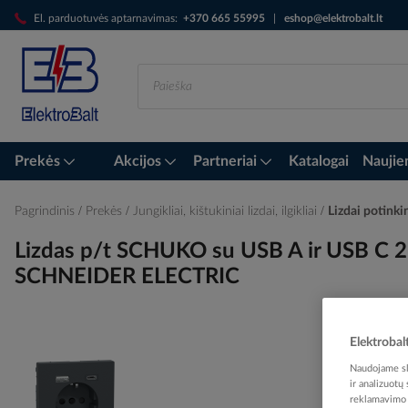
Skip
El. parduotuvės aptarnavimas:
+370 665 55995
|
eshop@elektrobalt.lt
to
Content
Prekės
Akcijos
Partneriai
Katalogai
Naujie
Pagrindinis
Prekės
Jungikliai, kištukiniai lizdai, ilgikliai
Lizdai potinki
Lizdas p/t SCHUKO su USB A ir USB C 2.
SCHNEIDER ELECTRIC
Elektrobal
Skip
Naudojame sla
to
ir analizuotų
the
reklamavimo i