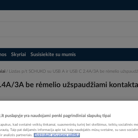
nos
Skyriai
Susisiekite su mumis
niai
Lizdas p/t SCHUKO su USB A ir USB C 2.4A/3A be rėmelio užspaud
4A/3A be rėmelio užspaudžiami kontaktai
t.lt puslapyje yra naudojami penki pagrindiniai slapukų tipai
pukus, kad svetainė veiktų tinkamai, suasmenintų turinį bei skelbimus, teiktų socialinės me
 srautą. Taip pat dalijamės informacija apie tai, kaip naudojatės mūsų svetaine, su savo sociali
Elektrobalt prekės kodas
r analizės partneriais.
Elektrobalt privatumo politika