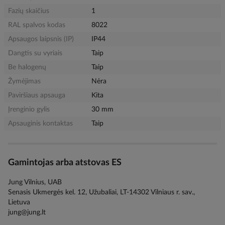
Fazių skaičius
1
RAL spalvos kodas
8022
Apsaugos laipsnis (IP)
IP44
Dangtis su vyriais
Taip
Be halogenų
Taip
Žymėjimas
Nėra
Paviršiaus apsauga
Kita
Įrenginio gylis
30 mm
Apsauginis kontaktas
Taip
Gamintojas arba atstovas ES
Jung Vilnius, UAB
Senasis Ukmergės kel. 12, Užubaliai, LT-14302 Vilniaus r. sav.,
Lietuva
jung@jung.lt