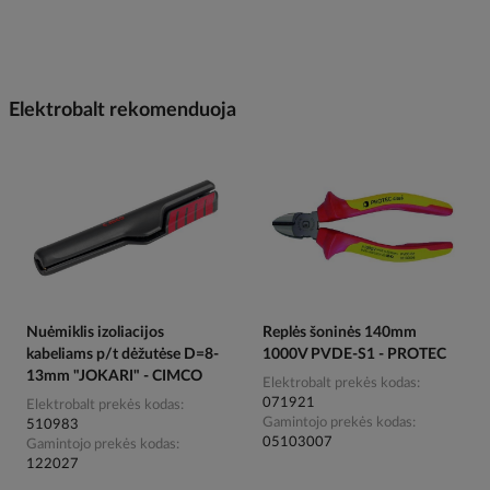
Elektrobalt rekomenduoja
Nuėmiklis izoliacijos
Replės šoninės 140mm
kabeliams p/t dėžutėse D=8-
1000V PVDE-S1 - PROTEC
13mm "JOKARI" - CIMCO
Elektrobalt prekės kodas
071921
Elektrobalt prekės kodas
Gamintojo prekės kodas
510983
05103007
Gamintojo prekės kodas
122027