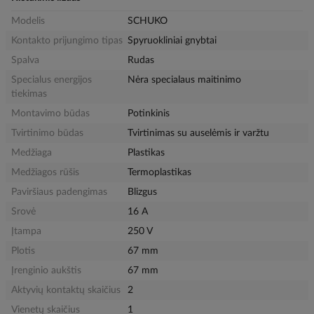
Modelis
SCHUKO
Kontakto prijungimo tipas
Spyruokliniai gnybtai
Spalva
Rudas
Specialus energijos
Nėra specialaus maitinimo
tiekimas
Montavimo būdas
Potinkinis
Tvirtinimo būdas
Tvirtinimas su auselėmis ir varžtu
Medžiaga
Plastikas
Medžiagos rūšis
Termoplastikas
Paviršiaus padengimas
Blizgus
Srovė
16 A
Įtampa
250 V
Plotis
67 mm
Įrenginio aukštis
67 mm
Aktyvių kontaktų skaičius
2
Vienetų skaičius
1