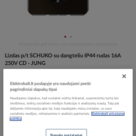
Skip
Reali prekė gali skirtis nuo pavaizduotos nuotraukoje
to
Lizdas p/t SCHUKO su dangteliu IP44 rudas 16A
the
beginning
250V CD - JUNG
of
the
images
Elektrobalt prekės kodas
101820
Elektrobalt.lt puslapyje yra naudojami penki
gallery
pagrindiniai slapukų tipai
EAN kodas
4011377061989
Gamintojo prekės kodas
CD1520BFKLBR
Naudojame slapukus, kad svetainė veiktų tinkamai, suasmenintų turinį bei
skelbimus, teiktų socialinės medijos funkcijas ir analizuotų srautą. Taip pat
dalijamės informacija apie tai, kaip naudojatės mūsų svetaine, su savo
Prisijunkite, norėdami pamatyti kainas
socialinės medijos, reklamavimo ir analizės partneriais.
Elektrobalt privatumo
politika
Įtraukti į palyginimą
Slapukų nustatymai