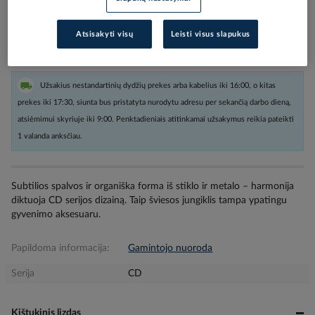
Kiekis tiekėjo sandėlyje
(
21
vnt
)
Atsisakyti visų
Leisti visus slapukus
4
darbo dienos (-ų)
Užsakius nestandartinių dydžių prekes arba kabelius iki 16:00, o kitas
prekes iki 17:30, siunta bus pristatyta nurodytu adresu per sekančią darbo dieną,
atsiėmimui skyriuje iki 9:00. Penktadieniais atitinkamai užsakymus reikia pateikti
1 valanda anksčiau.
Subtilios spalvos ir organiška forma iš stiklo ir metalo – harmonija
diktuoja CD serijos dizainą. Taip šviesos jungiklis tampa ypatingu
gyvenimo aksesuaru.
Papildoma informacija:
Gamintojo nuoroda
Serija
CD
Kištukinis lizdas