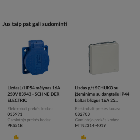
Jus taip pat gali sudominti
Lizdas į/l IP54 mėlynas 16A
Lizdas p/t SCHUKO su
250V 83943 - SCHNEIDER
įžeminimu su dangteliu IP44
ELECTRIC
baltas blizgus 16A 25...
Elektrobalt prekės kodas
Elektrobalt prekės kodas
035991
082703
Gamintojo prekės kodas
Gamintojo prekės kodas
PKS51B
MTN2314-4019