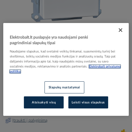
Skip
Reali prekė gali skirtis nuo pavaizduotos nuotraukoje
Elektrobalt.lt puslapyje yra naudojami penki
to
pagrindiniai slapukų tipai
Lizdas p/t SCHUKO su dangteliu IP20 be rėmelio su
the
beginning
Naudojame slapukus, kad svetainė veiktų tinkamai, suasmenintų turinį bei
apsauga nuo vaikų užspaudžiami kontaktai baltas
skelbimus, teiktų socialinės medijos funkcijas ir analizuotų srautą. Taip pat
of
16A 250V System M - SCHNEIDER ELECTRIC
dalijamės informacija apie tai, kaip naudojatės mūsų svetaine, su savo
the
socialinės medijos, reklamavimo ir analizės partneriais.
Elektrobalt privatumo
images
politika
gallery
Elektrobalt prekės kodas
205695
EAN kodas
3606480303753
Slapukų nustatymai
Gamintojo prekės kodas
MTN2310-0319
Atsisakyti visų
Leisti visus slapukus
Prisijunkite, norėdami pamatyti kainas
Įtraukti į palyginimą