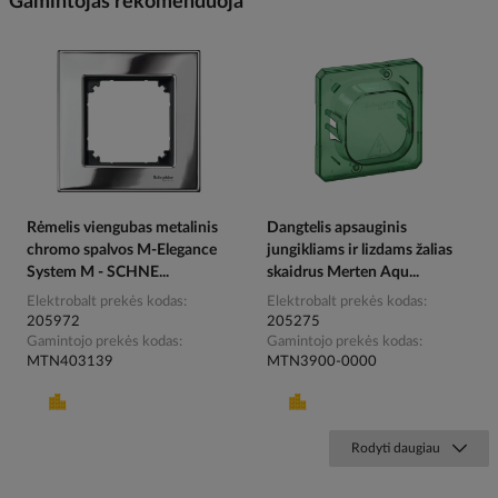
Gamintojas rekomenduoja
Rėmelis viengubas metalinis
Dangtelis apsauginis
chromo spalvos M-Elegance
jungikliams ir lizdams žalias
System M - SCHNE...
skaidrus Merten Aqu...
Elektrobalt prekės kodas
Elektrobalt prekės kodas
205972
205275
Gamintojo prekės kodas
Gamintojo prekės kodas
MTN403139
MTN3900-0000
Rodyti daugiau