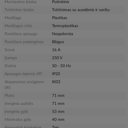
Montavimo būdas
Potinkinis
Tvirtinimo būdas
Tvirtinimas su auselėmis ir varžtu
Medžiaga
Plastikas
Medžiagos rūšis
Termoplastikas
Paviršiaus apsauga
Neapdorota
Paviršiaus padengimas
Blizgus
Srovė
16 A
Įtampa
250 V
Dažnis
50 - 50 Hz
Apsaugos laipsnis (IP)
IP20
Atsparumas smūgiams
IK03
(IK)
Plotis
71 mm
Įrenginio aukštis
71 mm
Įrenginio gylis
53 mm
Minimalus gylis
40 mm
Apsauginis kontaktas
Taip