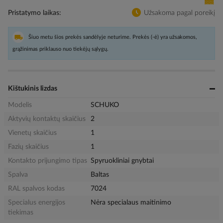
Pristatymo laikas
Užsakoma pagal poreikį
Šiuo metu šios prekės sandėlyje neturime. Prekės (-ė) yra užsakomos,
grąžinimas priklauso nuo tiekėjų sąlygų.
Kištukinis lizdas
Modelis
SCHUKO
Aktyvių kontaktų skaičius
2
Vienetų skaičius
1
Fazių skaičius
1
Kontakto prijungimo tipas
Spyruokliniai gnybtai
Spalva
Baltas
RAL spalvos kodas
7024
Specialus energijos
Nėra specialaus maitinimo
tiekimas