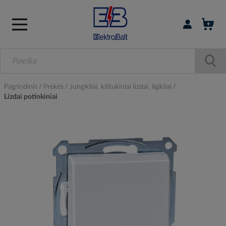
Prisijungti / r
Pagrindinis
Prekės
Jungikliai, kištukiniai lizdai, ilgikliai
Lizdai potinkiniai
Skip
to
the
end
of
the
images
gallery