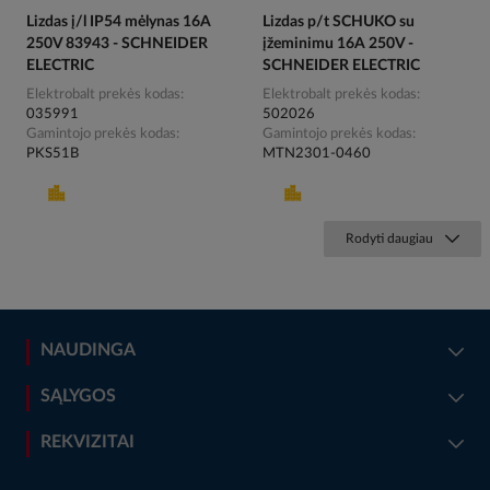
Lizdas į/l IP54 mėlynas 16A
Lizdas p/t SCHUKO su
250V 83943 - SCHNEIDER
įžeminimu 16A 250V -
ELECTRIC
SCHNEIDER ELECTRIC
Elektrobalt prekės kodas
Elektrobalt prekės kodas
035991
502026
Gamintojo prekės kodas
Gamintojo prekės kodas
PKS51B
MTN2301-0460
Rodyti daugiau
NAUDINGA
SĄLYGOS
REKVIZITAI