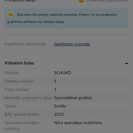
Pristatymo laikas
Užsakoma pagal poreikį
Šiuo metu šios prekės sandėlyje neturime. Prekės (-ė) yra užsakomos,
grąžinimas priklauso nuo tiekėjų sąlygų.
Papildoma informacija:
Gamintojo nuoroda
Kištukinis lizdas
Modelis
SCHUKO
Vienetų skaičius
1
Fazių skaičius
1
Kontakto prijungimo tipas
Spyruokliniai gnybtai
Spalva
Smėlio
RAL spalvos kodas
1013
Specialus energijos
Nėra specialaus maitinimo
tiekimas