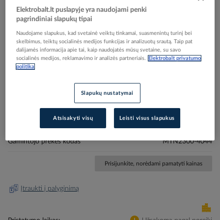
Elektrobalt.lt puslapyje yra naudojami penki
pagrindiniai slapukų tipai
Naudojame slapukus, kad svetainė veiktų tinkamai, suasmenintų turinį bei
skelbimus, teiktų socialinės medijos funkcijas ir analizuotų srautą. Taip pat
dalijamės informacija apie tai, kaip naudojatės mūsų svetaine, su savo
Skip
Reali prekė gali skirtis nuo pavaizduotos nuotraukoje
socialinės medijos, reklamavimo ir analizės partneriais.
Elektrobalt privatumo
to
politika
Lizdas p/t SCHUKO su apsauga nuo vaikų dramblio
the
beginning
kaulo spalvos ANTIQUE - SCHNEIDER ELECTRIC
Slapukų nustatymai
of
the
images
Atsisakyti visų
Leisti visus slapukus
Elektrobalt prekės kodas
200545
gallery
EAN kodas
3606480303265
Gamintojo prekės kodas
MTN2300-4044
Prisijunkite, norėdami pamatyti kainas
Įtraukti į palyginimą