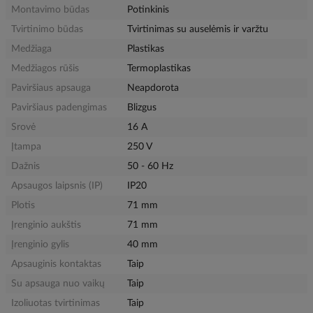
Montavimo būdas
Potinkinis
Tvirtinimo būdas
Tvirtinimas su auselėmis ir varžtu
Medžiaga
Plastikas
Medžiagos rūšis
Termoplastikas
Paviršiaus apsauga
Neapdorota
Paviršiaus padengimas
Blizgus
Srovė
16 A
Įtampa
250 V
Dažnis
50 - 60 Hz
Apsaugos laipsnis (IP)
IP20
Plotis
71 mm
Įrenginio aukštis
71 mm
Įrenginio gylis
40 mm
Apsauginis kontaktas
Taip
Su apsauga nuo vaikų
Taip
Izoliuotas tvirtinimas
Taip