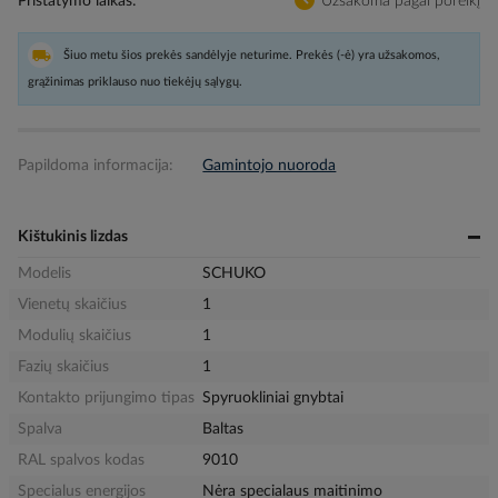
Pristatymo laikas
Užsakoma pagal poreikį
Šiuo metu šios prekės sandėlyje neturime. Prekės (-ė) yra užsakomos,
grąžinimas priklauso nuo tiekėjų sąlygų.
Papildoma informacija:
Gamintojo nuoroda
Kištukinis lizdas
Modelis
SCHUKO
Vienetų skaičius
1
Modulių skaičius
1
Fazių skaičius
1
Kontakto prijungimo tipas
Spyruokliniai gnybtai
Spalva
Baltas
RAL spalvos kodas
9010
Specialus energijos
Nėra specialaus maitinimo