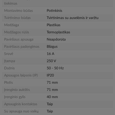
tiekimas
Montavimo būdas
Potinkinis
Tvirtinimo būdas
Tvirtinimas su auselėmis ir varžtu
Medžiaga
Plastikas
Medžiagos rūšis
Termoplastikas
Paviršiaus apsauga
Neapdorota
Paviršiaus padengimas
Blizgus
Srovė
16 A
Įtampa
250 V
Dažnis
50 - 50 Hz
Apsaugos laipsnis (IP)
IP20
Plotis
71 mm
Įrenginio aukštis
71 mm
Įrenginio gylis
40 mm
Apsauginis kontaktas
Taip
Su apsauga nuo vaikų
Taip