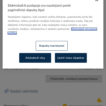
Elektrobalt.lt puslapyje yra naudojami penki
pagrindiniai slapukų tipai
Naudojame slapukus, kad svetainė veiktų tinkamai, suasmenintų turinį bei
skelbimus, teiktų socialinės medijos funkcijas ir analizuotų srautą. Taip pat
dalijamės informacija apie tai, kaip naudojatės mūsų svetaine, su savo
Skip
Reali prekė gali skirtis nuo pavaizduotos nuotraukoje
socialinės medijos, reklamavimo ir analizės partneriais.
Elektrobalt privatumo
to
politika
Lizdas p/t SCHUKO su apsauga nuo vaikų 16A 250V
the
beginning
- SCHNEIDER ELECTRIC
of
Slapukų nustatymai
the
images
Elektrobalt prekės kodas
095680
Atsisakyti visų
Leisti visus slapukus
gallery
EAN kodas
3606480303258
Gamintojo prekės kodas
MTN2300-4019
Prisijunkite, norėdami pamatyti kainas
Įtraukti į palyginimą