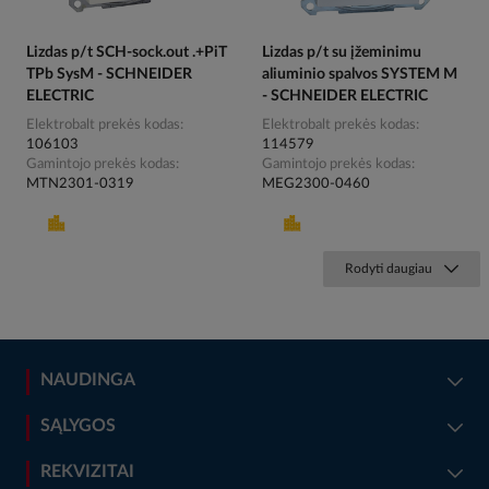
Lizdas p/t SCH-sock.out .+PiT
Lizdas p/t su įžeminimu
TPb SysM - SCHNEIDER
aliuminio spalvos SYSTEM M
ELECTRIC
- SCHNEIDER ELECTRIC
Elektrobalt prekės kodas
Elektrobalt prekės kodas
106103
114579
Gamintojo prekės kodas
Gamintojo prekės kodas
MTN2301-0319
MEG2300-0460
Rodyti daugiau
NAUDINGA
SĄLYGOS
REKVIZITAI