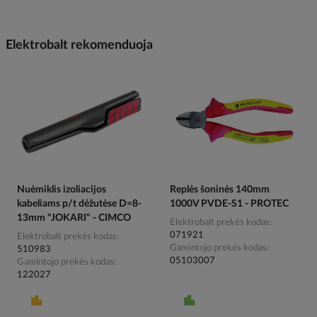
Elektrobalt rekomenduoja
Nuėmiklis izoliacijos
Replės šoninės 140mm
kabeliams p/t dėžutėse D=8-
1000V PVDE-S1 - PROTEC
13mm "JOKARI" - CIMCO
Elektrobalt prekės kodas
071921
Elektrobalt prekės kodas
Gamintojo prekės kodas
510983
05103007
Gamintojo prekės kodas
122027