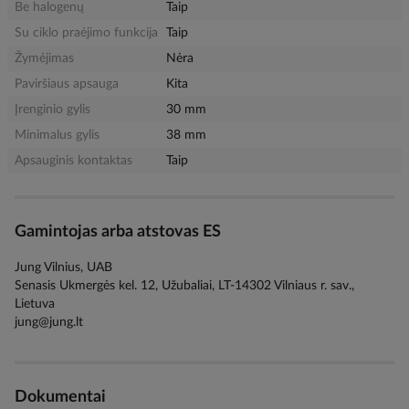
Be halogenų
Taip
Su ciklo praėjimo funkcija
Taip
Žymėjimas
Nėra
Paviršiaus apsauga
Kita
Įrenginio gylis
30 mm
Minimalus gylis
38 mm
Apsauginis kontaktas
Taip
Gamintojas arba atstovas ES
Jung Vilnius, UAB
Senasis Ukmergės kel. 12, Užubaliai, LT-14302 Vilniaus r. sav.,
Lietuva
jung@jung.lt
Dokumentai