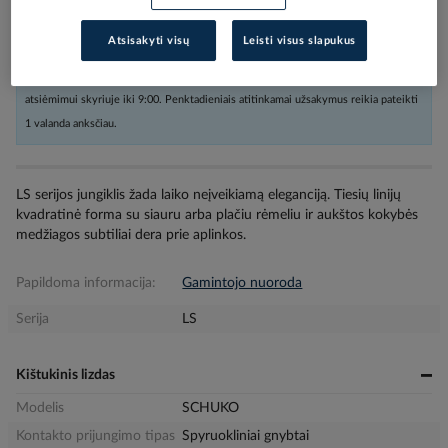
Atsisakyti visų
Leisti visus slapukus
Užsakius nestandartinių dydžių prekes arba kabelius iki 16:00, o kitas
prekes iki 17:30, siunta bus pristatyta nurodytu adresu per sekančią darbo dieną,
atsiėmimui skyriuje iki 9:00. Penktadieniais atitinkamai užsakymus reikia pateikti
1 valanda anksčiau.
LS serijos jungiklis žada laiko neįveikiamą eleganciją. Tiesių linijų
kvadratinė forma su siauru arba plačiu rėmeliu ir aukštos kokybės
medžiagos subtiliai dera prie aplinkos.
Papildoma informacija:
Gamintojo nuoroda
Serija
LS
Kištukinis lizdas
Modelis
SCHUKO
Kontakto prijungimo tipas
Spyruokliniai gnybtai