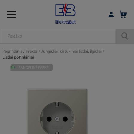
Prisijungti / r
Pagrindinis
Prekės
Jungikliai, kištukiniai lizdai, ilgikliai
Lizdai potinkiniai
Skip
to
the
end
of
the
images
gallery