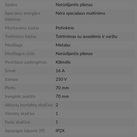
Spalva
Nerūdijantis plienas
Specialus energijos
Nėra specialaus maitinimo
tiekimas
Montavimo būdas
Potinkinis
Tvirtinimo būdas
Tvirtinimas su auselėmis ir varžtu
Medžiaga
Metalas
Medžiagos rūšis
Nerūdijantis plienas
Paviršiaus padengimas
Kilimėlis
Srovė
16 A
Įtampa
250 V
Plotis
70 mm
Įrenginio aukštis
70 mm
Aktyvių kontaktų skaičius
2
Vienetų skaičius
1
Fazių skaičius
1
Apsaugos laipsnis (IP)
IP2X