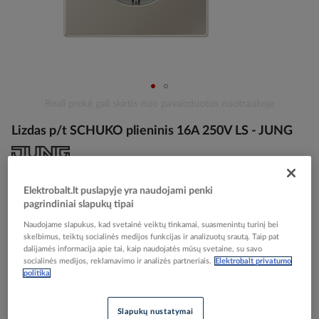
Skip
Reali prekė gali skirtis nuo pavaizduotos nuotraukoje
to
Lizdas p/t SCHUKO plieninis 16A 250V LS - JUNG
the
beginning
of
the
Elektrobalt prekės kodas
103521
images
Elektrobalt.lt puslapyje yra naudojami penki
EAN kodas
4011377062986
gallery
pagrindiniai slapukų tipai
Gamintojo prekės kodas
ES1520
Naudojame slapukus, kad svetainė veiktų tinkamai, suasmenintų turinį bei
skelbimus, teiktų socialinės medijos funkcijas ir analizuotų srautą. Taip pat
Prisijunkite, norėdami pamatyti kainas
dalijamės informacija apie tai, kaip naudojatės mūsų svetaine, su savo
socialinės medijos, reklamavimo ir analizės partneriais.
Elektrobalt privatumo
politika
Įtraukti į palyginimą
Slapukų nustatymai