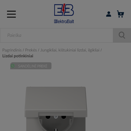
Prisijungti / r
Pagrindinis
Prekės
Jungikliai, kištukiniai lizdai, ilgikliai
Lizdai potinkiniai
Skip
to
the
end
of
the
images
gallery