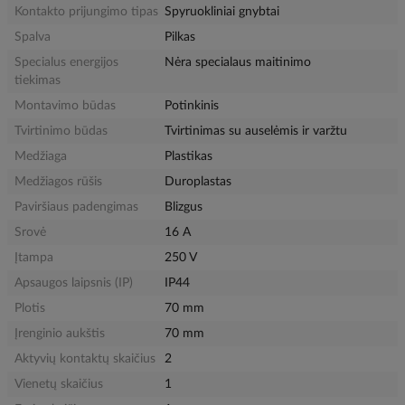
Kontakto prijungimo tipas
Spyruokliniai gnybtai
Spalva
Pilkas
Specialus energijos
Nėra specialaus maitinimo
tiekimas
Montavimo būdas
Potinkinis
Tvirtinimo būdas
Tvirtinimas su auselėmis ir varžtu
Medžiaga
Plastikas
Medžiagos rūšis
Duroplastas
Paviršiaus padengimas
Blizgus
Srovė
16 A
Įtampa
250 V
Apsaugos laipsnis (IP)
IP44
Plotis
70 mm
Įrenginio aukštis
70 mm
Aktyvių kontaktų skaičius
2
Vienetų skaičius
1