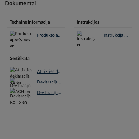
Dokumentai
Techninė informacija
Instrukcijos
Produkto aprašymas en.pdf
Instrukcija en.pdf
Sertifikatai
Atitikties deklaracija CE en.pdf
Deklaracija REACH en.pdf
Deklaracija RoHS en.pdf