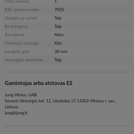
Fazių skaičius
1
RAL spalvos kodas
7035
Dangtis su vyriais
Taip
Be halogenų
Taip
Žymėjimas
Nėra
Paviršiaus apsauga
Kita
Įrenginio gylis
30 mm
Apsauginis kontaktas
Taip
Gamintojas arba atstovas ES
Jung Vilnius, UAB
Senasis Ukmergės kel. 12, Užubaliai, LT-14302 Vilniaus r. sav.,
Lietuva
jung@jung.lt