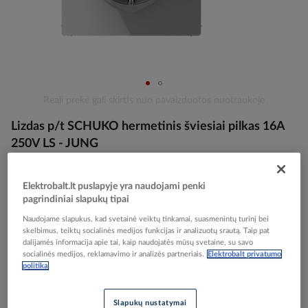
Skip
Reali prekė gali skirtis nuo pavaizduotos nuotraukoje
to
Lizdas p/t SCHUKO hermetinis šviesiai pilkas 16A
the
beginning
250V LS - JUNG
of
the
images
Elektrobalt.lt puslapyje yra naudojami penki
Elektrobalt prekės kodas
101841
gallery
pagrindiniai slapukų tipai
EAN kodas
4011377064041
Gamintojo prekės kodas
LS1520KLLG
Naudojame slapukus, kad svetainė veiktų tinkamai, suasmenintų turinį bei
skelbimus, teiktų socialinės medijos funkcijas ir analizuotų srautą. Taip pat
dalijamės informacija apie tai, kaip naudojatės mūsų svetaine, su savo
Prisijunkite, norėdami pamatyti kainas
socialinės medijos, reklamavimo ir analizės partneriais.
Elektrobalt privatumo
politika
Įtraukti į palyginimą
Slapukų nustatymai