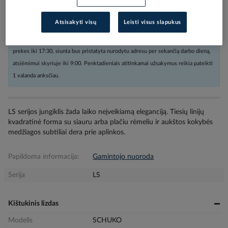
Atsisakyti visų
Leisti visus slapukus
Užsakius nestandartinių dydžių prekes arba kabelius iki 16:00, o kitas
prekes iki 17:30, siunta bus pristatyta nurodytu adresu per sekančią darbo dieną,
atsiėmimui skyriuje iki 9:00. Penktadieniais atitinkamai užsakymus reikia pateikti
1 valanda anksčiau.
LS serijos jungiklis žada laiko neįveikiamą eleganciją. Tiesių linijų
kvadratinė forma su siauru arba plačiu rėmeliu ir aukštos kokybės
medžiagos subtiliai dera prie aplinkos.
Papildoma informacija:
Gamintojo nuoroda
Serija
LS
Kištukinis lizdas
Modelis
SCHUKO