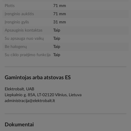
Plotis
71 mm
Įrenginio aukštis
71 mm
Įrenginio gylis
31 mm
Apsauginis kontaktas
Taip
Su apsauga nuo vaikų
Taip
Be halogenų
Taip
Su ciklo praėjimo funkcija
Taip
Gamintojas arba atstovas ES
Elektrobalt, UAB
Liepkalnio g. 85A, LT-02120 Vilnius, Lietuva
administracija@elektrobalt.lt
Dokumentai