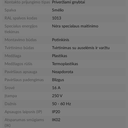
Kontakto prijungimo tipas
Priveržiami gnybtai
Spalva
Smėlio
RAL spalvos kodas
1013
Specialus energijos
Nėra specialaus maitinimo
tiekimas
Montavimo būdas
Potinkinis
Tvirtinimo būdas
Tvirtinimas su auselėmis ir varžtu
Medžiaga
Plastikas
Medžiagos rūšis
Termoplastikas
Paviršiaus apsauga
Neapdorota
Paviršiaus padengimas
Blizgus
Srovė
16 A
Įtampa
250 V
Dažnis
50 - 60 Hz
Apsaugos laipsnis (IP)
IP20
Atsparumas smūgiams
IK02
(IK)