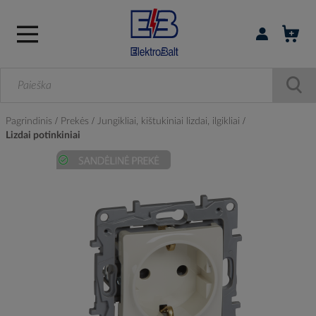
Prisijungti / r
Pagrindinis
Prekės
Jungikliai, kištukiniai lizdai, ilgikliai
Lizdai potinkiniai
Skip
to
the
end
of
the
images
gallery