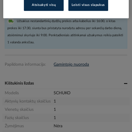
Atsisakyti visų
Leisti visus slapukus
Užsakius nestandartinių dydžių prekes arba kabelius iki 16:00, o kitas
prekes iki 17:30, siunta bus pristatyta nurodytu adresu per sekančią darbo dieną,
atsiėmimui skyriuje iki 9:00. Penktadieniais atitinkamai užsakymus reikia pateikti
1 valanda anksčiau.
Papildoma informacija:
Gamintojo nuoroda
Kištukinis lizdas
Modelis
SCHUKO
Aktyvių kontaktų skaičius
1
Vienetų skaičius
1
Fazių skaičius
1
Žymėjimas
Nėra