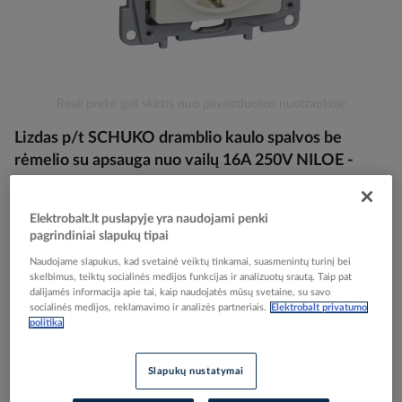
Skip
Reali prekė gali skirtis nuo pavaizduotos nuotraukoje
to
Lizdas p/t SCHUKO dramblio kaulo spalvos be
the
beginning
rėmelio su apsauga nuo vailų 16A 250V NILOE -
of
LEGRAND
the
images
Elektrobalt.lt puslapyje yra naudojami penki
gallery
pagrindiniai slapukų tipai
Elektrobalt prekės kodas
114528
EAN kodas
3414970684257
Naudojame slapukus, kad svetainė veiktų tinkamai, suasmenintų turinį bei
skelbimus, teiktų socialinės medijos funkcijas ir analizuotų srautą. Taip pat
Gamintojo prekės kodas
764629
dalijamės informacija apie tai, kaip naudojatės mūsų svetaine, su savo
socialinės medijos, reklamavimo ir analizės partneriais.
Elektrobalt privatumo
Prisijunkite, norėdami pamatyti kainas
politika
Įtraukti į palyginimą
Slapukų nustatymai