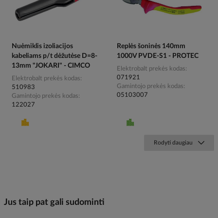
Nuėmiklis izoliacijos
Replės šoninės 140mm
kabeliams p/t dėžutėse D=8-
1000V PVDE-S1 - PROTEC
13mm "JOKARI" - CIMCO
Elektrobalt prekės kodas
071921
Elektrobalt prekės kodas
Gamintojo prekės kodas
510983
05103007
Gamintojo prekės kodas
122027
Rodyti daugiau
Jus taip pat gali sudominti