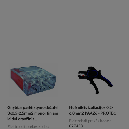
Gnybtas paskirstymo dėžutei
Nuėmiklis izoliacijos 0.2-
3x0.5-2.5mm2 monolitiniam
6.0mm2 PAAZ6 - PROTEC
laidui oranžinis...
Elektrobalt prekės kodas
077453
Elektrobalt prekės kodas