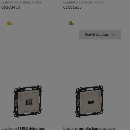
Gamintojo prekės kodas
Gamintojo prekės kodas
05100453
05101655
Rodyti daugiau
Lizdas p/t USB dvigubas
Lizdas dramblio kaulo spalvos