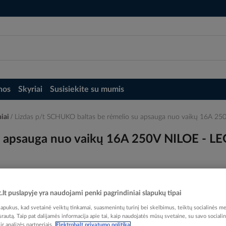
nos
Skyriai
Susisiekite su mumis
niai
Lizdas p/t SCHUKO baltas be rėmelio su apsauga nuo vaikų 16A 
su apsauga nuo vaikų 16A 250V NILOE - 
t.lt puslapyje yra naudojami penki pagrindiniai slapukų tipai
Elektrobalt prekės kodas
pukus, kad svetainė veiktų tinkamai, suasmenintų turinį bei skelbimus, teiktų socialinės me
EAN kodas
34149
 srautą. Taip pat dalijamės informacija apie tai, kaip naudojatės mūsų svetaine, su savo sociali
Gamintojo prekės kodas
r analizės partneriais.
Elektrobalt privatumo politika