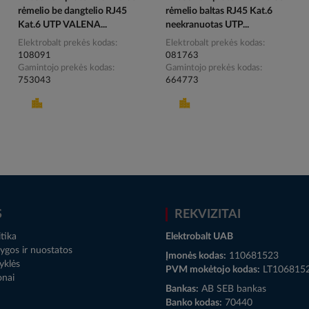
rėmelio be dangtelio RJ45
rėmelio baltas RJ45 Kat.6
Kat.6 UTP VALENA...
neekranuotas UTP...
Elektrobalt prekės kodas
Elektrobalt prekės kodas
108091
081763
Gamintojo prekės kodas
Gamintojo prekės kodas
753043
664773
S
REKVIZITAI
tika
Elektrobalt UAB
ygos ir nuostatos
Įmonės kodas:
110681523
yklės
PVM mokėtojo kodas:
LT106815
onai
Bankas:
AB SEB bankas
Banko kodas:
70440