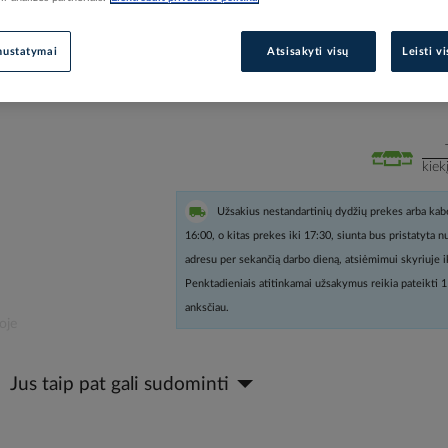
Prisijunkite, norėdami pamatyt
nustatymai
Atsisakyti visų
Leisti v
Įtraukti į palyginimą
kiek
Užsakius nestandartinių dydžių prekes arba kabe
16:00, o kitas prekes iki 17:30, siunta bus pristatyta 
adresu per sekančią darbo dieną, atsiėmimui skyriuje i
Penktadieniais atitinkamai užsakymus reikia pateikti 1
anksčiau.
oje
Jus taip pat gali sudominti