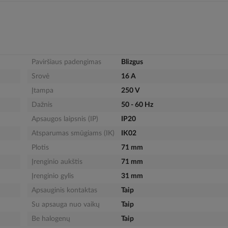
Paviršiaus padengimas
Blizgus
Srovė
16 A
Įtampa
250 V
Dažnis
50 - 60 Hz
Apsaugos laipsnis (IP)
IP20
Atsparumas smūgiams (IK)
IK02
Plotis
71 mm
Įrenginio aukštis
71 mm
Įrenginio gylis
31 mm
Apsauginis kontaktas
Taip
Su apsauga nuo vaikų
Taip
Be halogenų
Taip