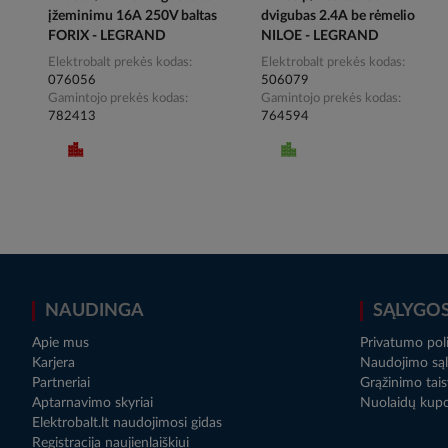
įžeminimu 16A 250V baltas
dvigubas 2.4A be rėmelio
FORIX - LEGRAND
NILOE - LEGRAND
Elektrobalt prekės kodas
Elektrobalt prekės kodas
076056
506079
Gamintojo prekės kodas
Gamintojo prekės kodas
782413
764594
NAUDINGA
SĄLYGO
Apie mus
Privatumo poli
Karjera
Naudojimo sąl
Partneriai
Grąžinimo tais
Aptarnavimo skyriai
Nuolaidų kup
Elektrobalt.lt naudojimosi gidas
Registracija naujienlaiškiui