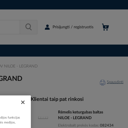
Prisijungti / registruotis
250V NILOE - LEGRAND
LEGRAND
Spausdinti
Klientai taip pat rinkosi
Rėmelis keturgubas baltas
114321
dijos funkcijas
NILOE - LEGRAND
70682581
nės medijos,
Elektrobalt prekės kodas
082434
764529