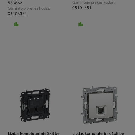
Gamintojo prekės kodas
533662
05101651
Gamintojo prekės kodas
05106361
Lizdas kompiuterinis 2x8 be
Lizdas kompiuterinis 1x8 be