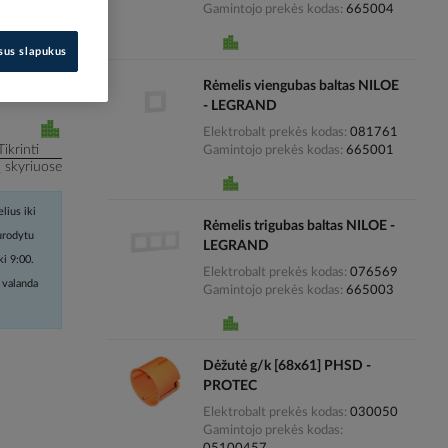
Gamintojo prekės kodas
665004
i kainas
isus slapukus
Rėmelis viengubas baltas NILOE
- LEGRAND
Elektrobalt prekės kodas
081761
Tikrinti
Gamintojo prekės kodas
665001
į skyriuose
lius iki
Rėmelis trigubas baltas NILOE -
nurodytu
LEGRAND
ki 9:00.
Elektrobalt prekės kodas
076569
 valanda
Gamintojo prekės kodas
665003
Dėžutė g/k [68x61] PHSD -
PROTEC
Elektrobalt prekės kodas
030050
Gamintojo prekės kodas