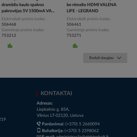
dramblio kaulo spalvos
be rėmelio HDMI VALENA
pakrovėjas 5V 1500mA VA...
LIFE - LEGRAND
Elektrobalt prekės kodas
Elektrobalt prekės kodas
506468
506461
Gamintojo prekės kodas
Gamintojo prekės kodas
753212
753271
Rodyti daugiau
KONTAKTAI
Adresas:
Liepkalnio g. 85A,
Vilnius LT-02120, Lietuva
219
Pardavimai:
(+370) 5 2660094
Buhalterija:
(+370) 5 2398062