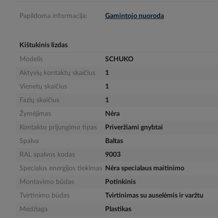
gallery
Papildoma informacija:
Gamintojo nuoroda
Kištukinis lizdas
Modelis
SCHUKO
Aktyvių kontaktų skaičius
1
Vienetų skaičius
1
Fazių skaičius
1
Žymėjimas
Nėra
Kontakto prijungimo tipas
Priveržiami gnybtai
Spalva
Baltas
RAL spalvos kodas
9003
Specialus energijos tiekimas
Nėra specialaus maitinimo
Montavimo būdas
Potinkinis
Tvirtinimo būdas
Tvirtinimas su auselėmis ir varžtu
Medžiaga
Plastikas