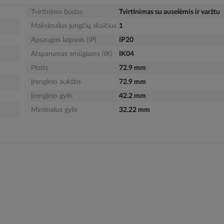
Tvirtinimo būdas
Tvirtinimas su auselėmis ir varžtu
Maksimalus jungčių skaičius
1
Apsaugos laipsnis (IP)
IP20
Atsparumas smūgiams (IK)
IK04
Plotis
72.9 mm
Įrenginio aukštis
72.9 mm
Įrenginio gylis
42.2 mm
Minimalus gylis
32.22 mm