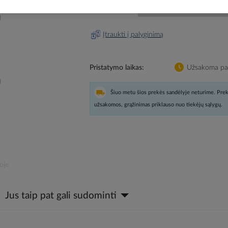
Prisijunkite, norėdami pamatyt
Įtraukti į palyginimą
Pristatymo laikas
Užsakoma pag
Šiuo metu šios prekės sandėlyje neturime. Prek
užsakomos, grąžinimas priklauso nuo tiekėjų sąlygų.
oje
Jus taip pat gali sudominti