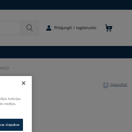
Prisijungti / registruotis
GRAND
Spausdinti
dijos funkcijas
nės medijos,
212090
721449
isus slapukus