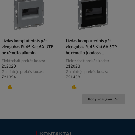
Lizdas kompiuterinis p/t
Lizdas kompiuterinis p/t
viengubas RJ45 Kat.6A UTP
viengubas RJ45 Kat.6A STP
be rėmelio aliumini...
be rėmelio juodos s...
Elektrobalt prekės kodas
Elektrobalt prekės kodas
212020
212023
Gamintojo prekės kodas
Gamintojo prekės kodas
721354
721458
Rodyti daugiau
KONTAKTAI