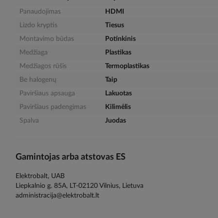
gallery
Panaudojimas
HDMI
Lizdo kryptis
Tiesus
Montavimo būdas
Potinkinis
Medžiaga
Plastikas
Medžiagos rūšis
Termoplastikas
Be halogenų
Taip
Paviršiaus apsauga
Lakuotas
Paviršiaus padengimas
Kilimėlis
Spalva
Juodas
Gamintojas arba atstovas ES
Elektrobalt, UAB
Liepkalnio g. 85A, LT-02120 Vilnius, Lietuva
administracija@elektrobalt.lt