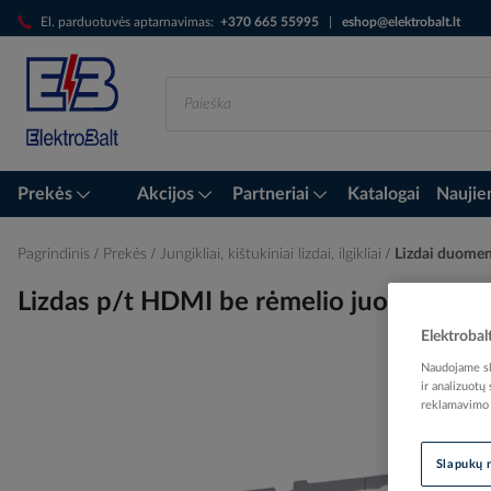
Skip
El. parduotuvės aptarnavimas:
+370 665 55995
|
eshop@elektrobalt.lt
to
Content
Prekės
Akcijos
Partneriai
Katalogai
Naujie
Pagrindinis
Prekės
Jungikliai, kištukiniai lizdai, ilgikliai
Lizdai duomen
Lizdas p/t HDMI be rėmelio juodos sp
Elektrobal
Naudojame sla
ir analizuotų
Skip
reklamavimo i
to
the
end
Slapukų 
of