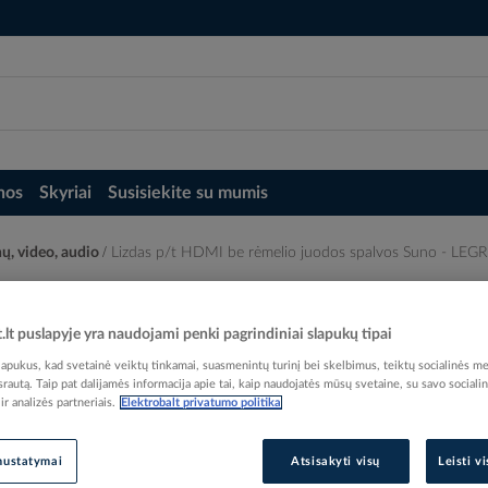
nos
Skyriai
Susisiekite su mumis
ų, video, audio
Lizdas p/t HDMI be rėmelio juodos spalvos Suno - LE
alvos Suno - LEGRAND
t.lt puslapyje yra naudojami penki pagrindiniai slapukų tipai
pukus, kad svetainė veiktų tinkamai, suasmenintų turinį bei skelbimus, teiktų socialinės me
 srautą. Taip pat dalijamės informacija apie tai, kaip naudojatės mūsų svetaine, su savo sociali
r analizės partneriais.
Elektrobalt privatumo politika
Elektrobalt prekės kodas
Gamintojo prekės kodas
nustatymai
Atsisakyti visų
Leisti v