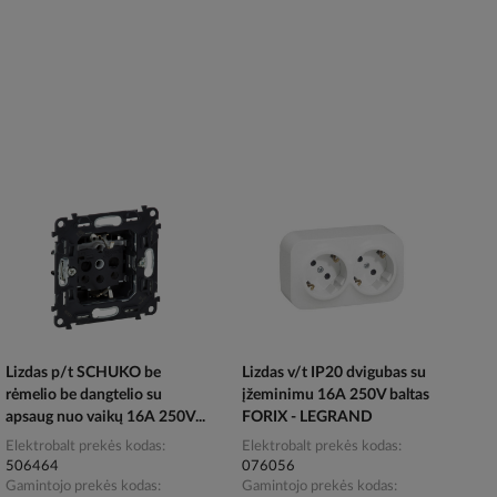
Lizdas p/t SCHUKO be
Lizdas v/t IP20 dvigubas su
rėmelio be dangtelio su
įžeminimu 16A 250V baltas
apsaug nuo vaikų 16A 250V...
FORIX - LEGRAND
Elektrobalt prekės kodas
Elektrobalt prekės kodas
506464
076056
Gamintojo prekės kodas
Gamintojo prekės kodas