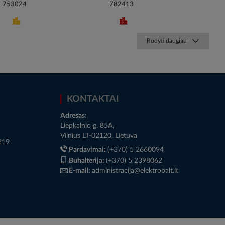
753024
782413
Rodyti daugiau
KONTAKTAI
Adresas:
Liepkalnio g. 85A,
Vilnius LT-02120, Lietuva
219
Pardavimai:
(+370) 5 2660094
Buhalterija:
(+370) 5 2398062
E-mail:
administracija@elektrobalt.lt