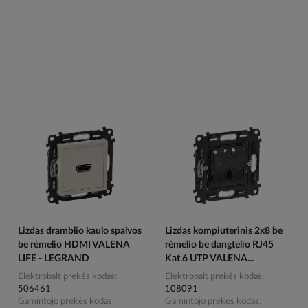
Lizdas dramblio kaulo spalvos
Lizdas kompiuterinis 2x8 be
be rėmelio HDMI VALENA
rėmelio be dangtelio RJ45
LIFE - LEGRAND
Kat.6 UTP VALENA...
Elektrobalt prekės kodas
Elektrobalt prekės kodas
506461
108091
Gamintojo prekės kodas
Gamintojo prekės kodas