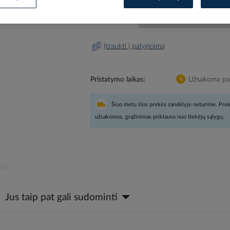
Prisijunkite, norėdami pamatyt
Įtraukti į palyginimą
Pristatymo laikas
Užsakoma pag
Šiuo metu šios prekės sandėlyje neturime. Prek
užsakomos, grąžinimas priklauso nuo tiekėjų sąlygų.
oje
Jus taip pat gali sudominti