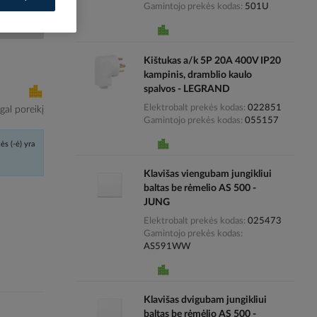
Gamintojo prekės kodas
501U
i kainas
Kištukas a/k 5P 20A 400V IP20
kampinis, dramblio kaulo
spalvos - LEGRAND
Elektrobalt prekės kodas
022851
al poreikį
Gamintojo prekės kodas
055157
ės (-ė) yra
Klavišas viengubam jungikliui
baltas be rėmelio AS 500 -
JUNG
Elektrobalt prekės kodas
025473
Gamintojo prekės kodas
AS591WW
Klavišas dvigubam jungikliui
baltas be rėmėlio AS 500 -