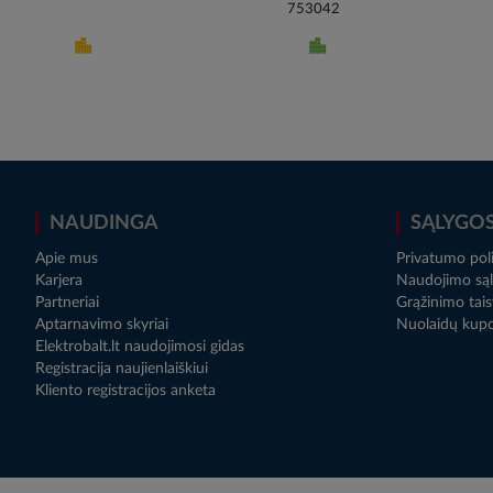
753042
NAUDINGA
SĄLYGO
Apie mus
Privatumo poli
Karjera
Naudojimo sąl
Partneriai
Grąžinimo tais
Aptarnavimo skyriai
Nuolaidų kup
Elektrobalt.lt naudojimosi gidas
Registracija naujienlaiškiui
Kliento registracijos anketa