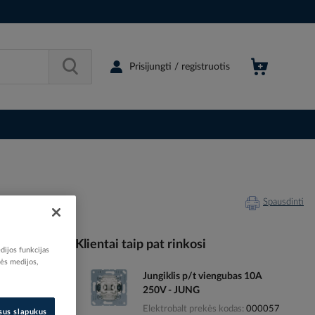
Prisijungti / registruotis
Spausdinti
Klientai taip pat rinkosi
dijos funkcijas
nės medijos,
Jungiklis p/t viengubas 10A
041914
250V - JUNG
60554279
Elektrobalt prekės kodas
000057
055427
isus slapukus