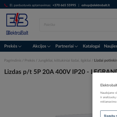
Skip
El. parduotuvės aptarnavimas:
+370 665 55995
|
eshop@elektrobalt.lt
to
Content
Prekės
Akcijos
Partneriai
Katalogai
Naujie
Pagrindinis
Prekės
Jungikliai, kištukiniai lizdai, ilgikliai
Lizdai potinki
Lizdas p/t 5P 20A 400V IP20 - LEGRAN
Elektrobal
Naudojame sla
Skip
ir analizuotų
to
reklamavimo i
the
end
of
Slapukų 