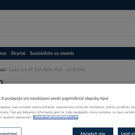
nos
Skyriai
Susisiekite su mumis
niai
Lizdas p/t 5P 20A 400V IP20 - LEGRAND
D
t.lt puslapyje yra naudojami penki pagrindiniai slapukų tipai
pukus, kad svetainė veiktų tinkamai, suasmenintų turinį bei skelbimus, teiktų socialinės me
 srautą. Taip pat dalijamės informacija apie tai, kaip naudojatės mūsų svetaine, su savo sociali
r analizės partneriais.
Elektrobalt privatumo politika
Elektrobalt prekės kodas
EAN kodas
32450
Gamintojo prekės kodas
nustatymai
Atsisakyti visų
Leisti v