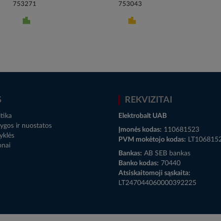
753271
753043
S
REKVIZITAI
tika
Elektrobalt UAB
ygos ir nuostatos
Įmonės kodas:
110681523
yklės
PVM mokėtojo kodas:
LT106815
onai
Bankas:
AB SEB bankas
Banko kodas:
70440
Atsiskaitomoji sąskaita:
LT247044060000392225