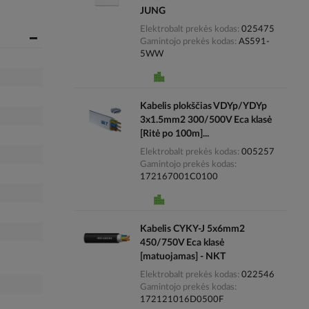
JUNG
Elektrobalt prekės kodas
025475
Gamintojo prekės kodas
AS591-
5WW
Kabelis plokščias VDYp/YDYp
3x1.5mm2 300/500V Eca klasė
[Ritė po 100m]...
Elektrobalt prekės kodas
005257
Gamintojo prekės kodas
172167001C0100
Kabelis CYKY-J 5x6mm2
450/750V Eca klasė
[matuojamas] - NKT
Elektrobalt prekės kodas
022546
Gamintojo prekės kodas
172121016D0500F