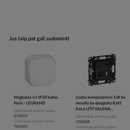
Jus taip pat gali sudominti
Mygtukas v/t IP20 baltas
Lizdas kompiuterinis 1x8 be
Forix - LEGRAND
rėmelio be dangtelio RJ45
Kat.6 UTP VALENA...
Elektrobalt prekės kodas
076059
Elektrobalt prekės kodas
Gamintojo prekės kodas
108088
782405
Gamintojo prekės kodas