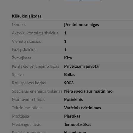
gallery
Kištukinis lizdas
Modelis
Įžeminimo smaigas
Aktyvių kontaktų skaičius
1
Vienetų skaičius
1
Fazių skaičius
1
Žymėjimas
Kita
Kontakto prijungimo tipas
Priveržiami gnybtai
Spalva
Baltas
RAL spalvos kodas
9003
Specialus energijos tiekimas
Nėra specialaus maitinimo
Montavimo būdas
Potinkinis
Tvirtinimo būdas
Varžtinis tvirtinimas
Medžiaga
Plastikas
Medžiagos rūšis
Termoplastikas