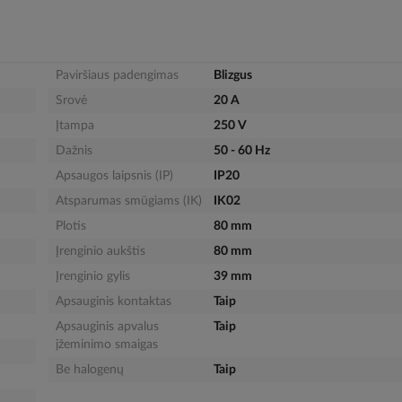
Paviršiaus padengimas
Blizgus
Srovė
20 A
Įtampa
250 V
Dažnis
50 - 60 Hz
Apsaugos laipsnis (IP)
IP20
Atsparumas smūgiams (IK)
IK02
Plotis
80 mm
Įrenginio aukštis
80 mm
Įrenginio gylis
39 mm
Apsauginis kontaktas
Taip
Apsauginis apvalus
Taip
įžeminimo smaigas
Be halogenų
Taip