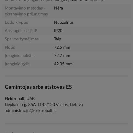
Kontakto prijungimo tipas
Jungtis prakertanti izoliaciją
Montavimo metodas -
Nėra
ekranavimo prijungimas
Lizdo kryptis
Nuožulnus
Apsaugos klasė IP
IP20
Spalvos žymėjimas
Taip
Plotis
72.5 mm
Įrenginio aukštis
72.7 mm
Įrenginio gylis
42.35 mm
Gamintojas arba atstovas ES
Elektrobalt, UAB
Liepkalnio g. 85A, LT-02120 Vilnius, Lietuva
administracija@elektrobalt.lt