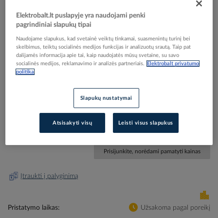
Elektrobalt.lt puslapyje yra naudojami penki
pagrindiniai slapukų tipai
Naudojame slapukus, kad svetainė veiktų tinkamai, suasmenintų turinį bei
skelbimus, teiktų socialinės medijos funkcijas ir analizuotų srautą. Taip pat
Skip
dalijamės informacija apie tai, kaip naudojatės mūsų svetaine, su savo
Reali prekė gali skirtis nuo pavaizduotos nuotraukoje
socialinės medijos, reklamavimo ir analizės partneriais.
Elektrobalt privatumo
to
politika
Lizdas kompiuterinis p/t viengubas RJ45 Kat.6 UTP
the
beginning
be rėmelio dramblio kaulo spalvos Suno - LEGRAND
of
Slapukų nustatymai
the
images
Elektrobalt prekės kodas
212031
Atsisakyti visų
Leisti visus slapukus
gallery
Gamintojo prekės kodas
721252
Prisijunkite, norėdami pamatyti kainas
Įtraukti į palyginimą
Pristatymo laikas
Užsakoma pagal poreikį