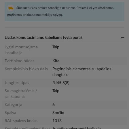
Šiuo metu šios prekės sandėlyje neturime. Prekės (-ė) yra užsakomos,
grąžinimas priklauso nuo tiekėjų sąlygų.
Lizdas komutaciniams kabeliams (vyta pora)
Lygiai montuojama
Taip
instaliacija
Tvirtinimo būdas
Kita
Kompleksinio bloko dalis
Pagrindinis elementas su apdailos
dangteliu
Jungties tipas
RJ45 8(8)
Su magistralėmis /
Taip
sankabomis
Kategorija
6
Spalva
Smėlio
RAL spalvos kodas
1013