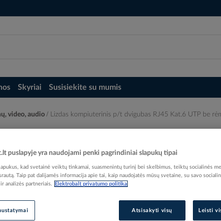
nos
Skyriai
Susisiekite su mumis
ų, video, audio
Lizdas kompiuterinis p/t dvigubas RJ45 Kat.6 UTP be r
 Kat.6 UTP be rėmelio baltos spalvos Su
t.lt puslapyje yra naudojami penki pagrindiniai slapukų tipai
pukus, kad svetainė veiktų tinkamai, suasmenintų turinį bei skelbimus, teiktų socialinės me
 srautą. Taip pat dalijamės informacija apie tai, kaip naudojatės mūsų svetaine, su savo sociali
r analizės partneriais.
Elektrobalt privatumo politika
Elektrobalt prekės kodas
Gamintojo prekės kodas
nustatymai
Atsisakyti visų
Leisti v