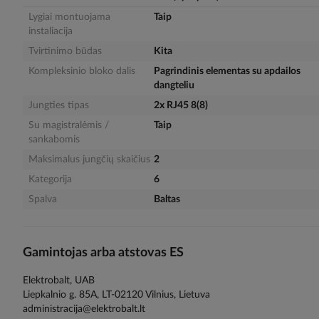
gallery
Lygiai montuojama
Taip
instaliacija
Tvirtinimo būdas
Kita
Kompleksinio bloko dalis
Pagrindinis elementas su apdailos
dangteliu
Jungties tipas
2x RJ45 8(8)
Su magistralėmis /
Taip
sankabomis
Maksimalus jungčių skaičius
2
Kategorija
6
Spalva
Baltas
Gamintojas arba atstovas ES
Elektrobalt, UAB
Liepkalnio g. 85A, LT-02120 Vilnius, Lietuva
administracija@elektrobalt.lt