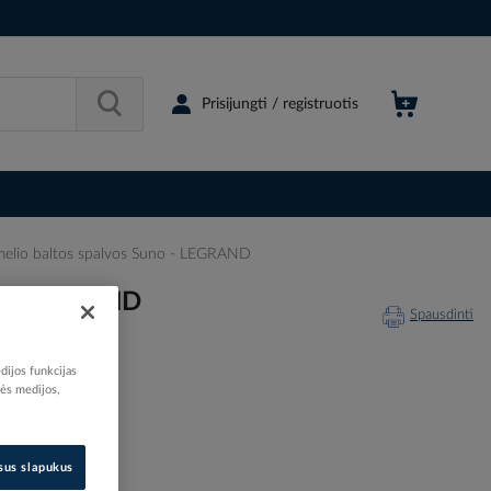
Prisijungti / registruotis
ėmelio baltos spalvos Suno - LEGRAND
no - LEGRAND
Spausdinti
dijos funkcijas
nės medijos,
212037
721153
isus slapukus