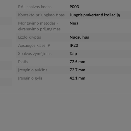
RAL spalvos kodas
9003
Kontakto prijungimo tipas
Jungtis prakertanti izoliaciją
Montavimo metodas -
Nėra
ekranavimo prijungimas
Lizdo kryptis
Nuožulnus
Apsaugos klasė IP
IP20
Spalvos žymėjimas
Taip
Plotis
72.5 mm
Įrenginio aukštis
72.7 mm
Įrenginio gylis
42.1 mm