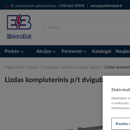
Skip
El. parduotuvės aptarnavimas:
+370 665 55995
|
eshop@elektrobalt.lt
to
Content
Prekės
Akcijos
Partneriai
Katalogai
Naujie
Pagrindinis
Prekės
Jungikliai, kištukiniai lizdai, ilgikliai
Lizdai duomen
Lizdas kompiuterinis p/t dvigubas RJ45
Elektrobal
Naudojame sla
ir analizuotų
Skip
reklamavimo i
to
the
end
Slapukų 
of