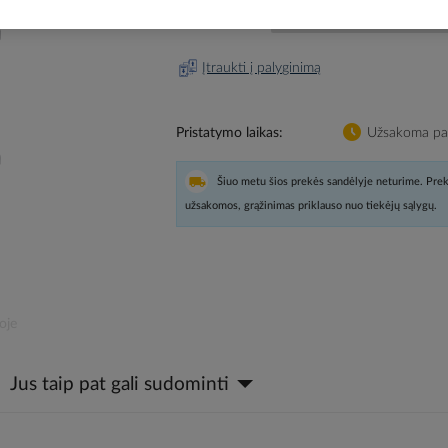
Prisijunkite, norėdami pamatyt
Įtraukti į palyginimą
Pristatymo laikas
Užsakoma pag
Šiuo metu šios prekės sandėlyje neturime. Prek
užsakomos, grąžinimas priklauso nuo tiekėjų sąlygų.
oje
Jus taip pat gali sudominti