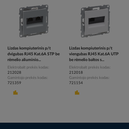
Lizdas kompiuterinis p/t
Lizdas kompiuterinis p/t
dvigubas RJ45 Kat.6A STP be
viengubas RJ45 Kat.6A UTP
rėmelio aliuminio...
be rėmelio baltos s...
Elektrobalt prekės kodas
Elektrobalt prekės kodas
212028
212018
Gamintojo prekės kodas
Gamintojo prekės kodas
721359
721154