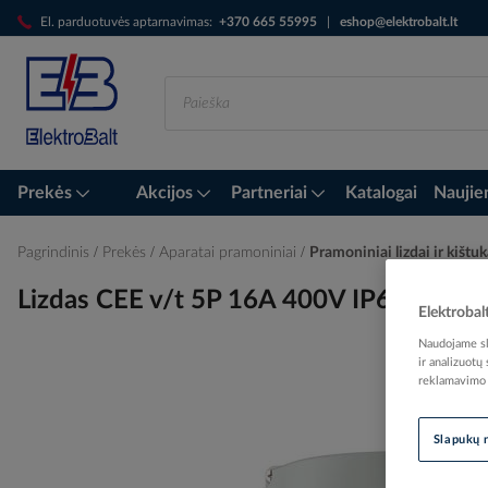
Skip
El. parduotuvės aptarnavimas:
+370 665 55995
|
eshop@elektrobalt.lt
to
Content
Prekės
Akcijos
Partneriai
Katalogai
Naujie
Pagrindinis
Prekės
Aparatai pramoniniai
Pramoniniai lizdai ir kištu
Lizdas CEE v/t 5P 16A 400V IP67 6h 
Elektrobal
Naudojame sla
ir analizuotų
reklamavimo i
Skip
to
the
Slapukų 
end
of