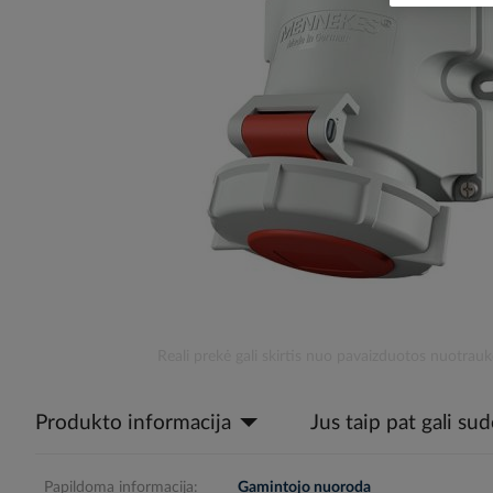
the
images
gallery
Skip
Reali prekė gali skirtis nuo pavaizduotos nuotrauk
to
the
Produkto informacija
Jus taip pat gali su
beginning
of
the
images
Papildoma informacija:
Gamintojo nuoroda