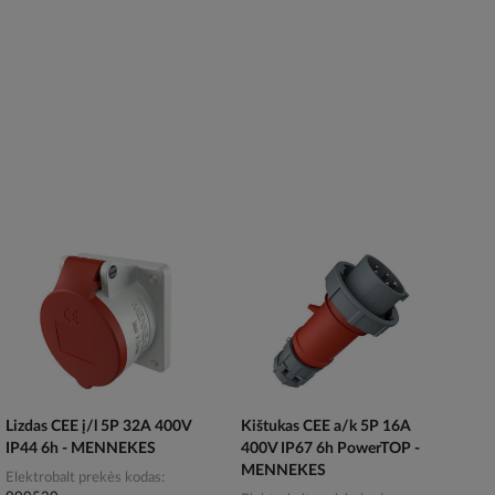
Lizdas CEE į/l 5P 32A 400V
Kištukas CEE a/k 5P 16A
IP44 6h - MENNEKES
400V IP67 6h PowerTOP -
MENNEKES
Elektrobalt prekės kodas