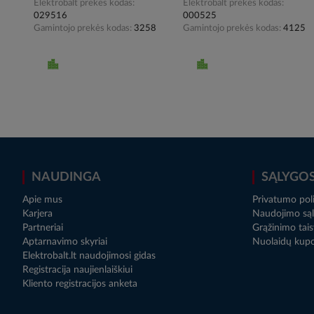
Elektrobalt prekės kodas
Elektrobalt prekės kodas
029516
000525
Gamintojo prekės kodas
3258
Gamintojo prekės kodas
4125
NAUDINGA
SĄLYGO
Apie mus
Privatumo poli
Karjera
Naudojimo sąl
Partneriai
Grąžinimo tais
Aptarnavimo skyriai
Nuolaidų kup
Elektrobalt.lt naudojimosi gidas
Registracija naujienlaiškiui
Kliento registracijos anketa