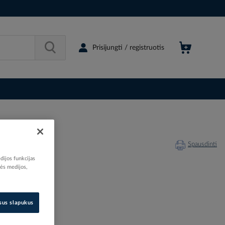
Prisijungti / registruotis
Spausdinti
dijos funkcijas
nės medijos,
202805
isus slapukus
94271031
9142