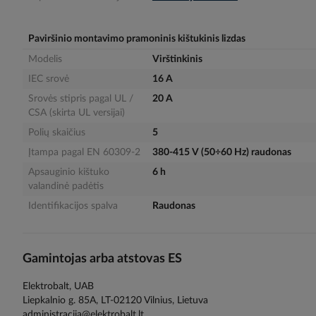
gallery
Paviršinio montavimo pramoninis kištukinis lizdas
Modelis
Virštinkinis
IEC srovė
16 A
Srovės stipris pagal UL /
20 A
CSA (skirta UL versijai)
Polių skaičius
5
Įtampa pagal EN 60309-2
380-415 V (50÷60 Hz) raudonas
Apsauginio kištuko
6 h
valandinė padėtis
Identifikacijos spalva
Raudonas
Gamintojas arba atstovas ES
Elektrobalt, UAB
Liepkalnio g. 85A, LT-02120 Vilnius, Lietuva
administracija@elektrobalt.lt