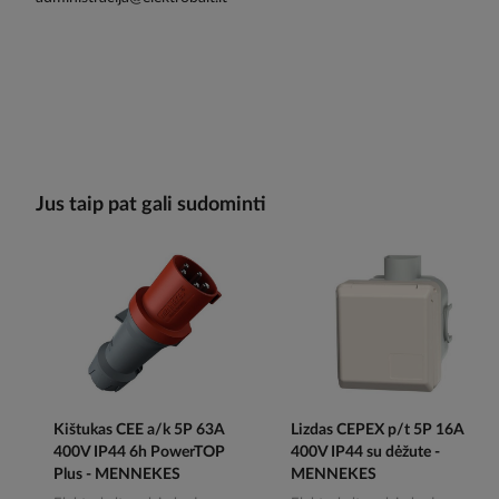
Jus taip pat gali sudominti
Kištukas CEE a/k 5P 63A
Lizdas CEPEX p/t 5P 16A
400V IP44 6h PowerTOP
400V IP44 su dėžute -
Plus - MENNEKES
MENNEKES