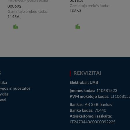
001816
Elektrobalt prekės kodas
Gamintojo prekės kodas
000692
10863
Gamintojo prekės kodas
1145A
S
REKVIZITAI
tika
Elektrobalt UAB
ygos ir nuostatos
Įmonės kodas:
110681523
yklės
PVM mokėtojo kodas:
LT106815
onai
Bankas:
AB SEB bankas
Banko kodas:
70440
Atsiskaitomoji sąskaita:
LT247044060000392225