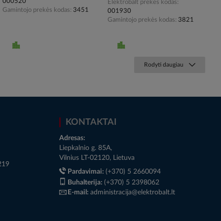
000520
Elektrobalt prekės kodas
Gamintojo prekės kodas
3451
001930
Gamintojo prekės kodas
3821
Rodyti daugiau
KONTAKTAI
Adresas:
Liepkalnio g. 85A,
Vilnius LT-02120, Lietuva
219
Pardavimai:
(+370) 5 2660094
Buhalterija:
(+370) 5 2398062
E-mail:
administracija@elektrobalt.lt