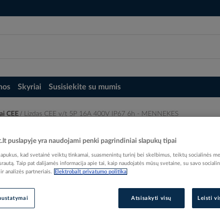
nos
Skyriai
Susisiekite su mumis
kai CEE
Lizdas CEE v/t 5P 16A 400V IP67 6h - MENNEKES
- MENNEKES
t.lt puslapyje yra naudojami penki pagrindiniai slapukų tipai
pukus, kad svetainė veiktų tinkamai, suasmenintų turinį bei skelbimus, teiktų socialinės me
 srautą. Taip pat dalijamės informacija apie tai, kaip naudojatės mūsų svetaine, su savo sociali
r analizės partneriais.
Elektrobalt privatumo politika
Elektrobalt prekės kodas
nustatymai
Atsisakyti visų
Leisti v
EAN kodas
40153
Gamintojo prekės kodas