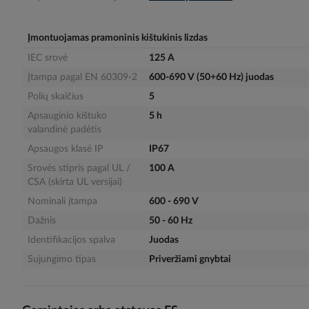
gallery
Įmontuojamas pramoninis kištukinis lizdas
IEC srovė
125 A
Įtampa pagal EN 60309-2
600-690 V (50+60 Hz) juodas
Polių skaičius
5
Apsauginio kištuko
5 h
valandinė padėtis
Apsaugos klasė IP
IP67
Srovės stipris pagal UL /
100 A
CSA (skirta UL versijai)
Nominali įtampa
600 - 690 V
Dažnis
50 - 60 Hz
Identifikacijos spalva
Juodas
Sujungimo tipas
Priveržiami gnybtai