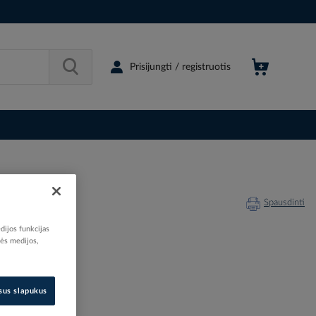
Prisijungti / registruotis
Spausdinti
dijos funkcijas
nės medijos,
202845
isus slapukus
3787P