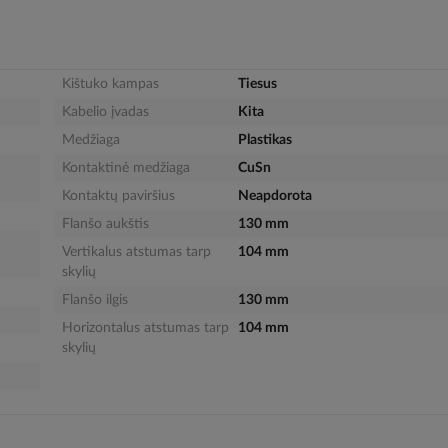
Kištuko kampas
Tiesus
Kabelio įvadas
Kita
Medžiaga
Plastikas
Kontaktinė medžiaga
CuSn
Kontaktų paviršius
Neapdorota
Flanšo aukštis
130 mm
Vertikalus atstumas tarp
104 mm
skylių
Flanšo ilgis
130 mm
Horizontalus atstumas tarp
104 mm
skylių