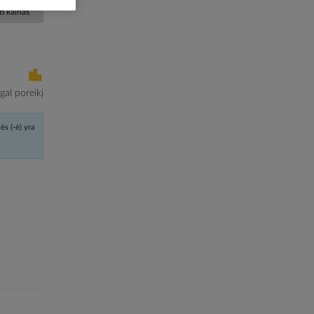
i kainas
al poreikį
ės (-ė) yra