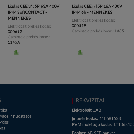
Lizdas CEE v/t 5P 63A 400V
Lizdas CEE į/l 5P 16A 400V
IP44 SoftCONTACT -
IP44 6h - MENNEKES
MENNEKES
Elektrobalt prekės kodas
000519
Elektrobalt prekės kodas
Gamintojo prekės kodas
1385
000692
Gamintojo prekės kodas
1145A
S
REKVIZITAI
tika
Elektrobalt UAB
ygos ir nuostatos
Įmonės kodas:
110681523
yklės
PVM mokėtojo kodas:
LT106815
onai
Bankas:
AB SEB bankas