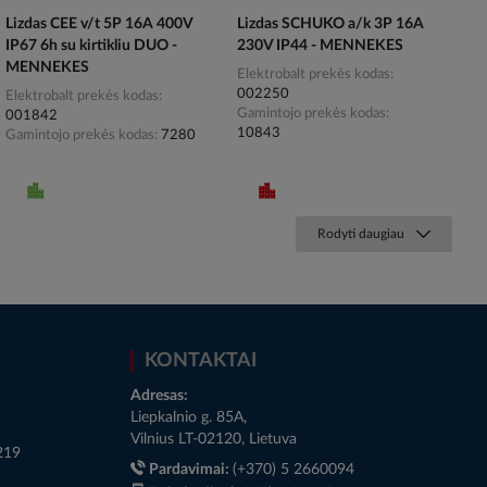
Lizdas CEE v/t 5P 16A 400V
Lizdas SCHUKO a/k 3P 16A
IP67 6h su kirtikliu DUO -
230V IP44 - MENNEKES
MENNEKES
Elektrobalt prekės kodas
002250
Elektrobalt prekės kodas
Gamintojo prekės kodas
001842
10843
Gamintojo prekės kodas
7280
Rodyti daugiau
KONTAKTAI
Adresas:
Liepkalnio g. 85A,
Vilnius LT-02120, Lietuva
219
Pardavimai:
(+370) 5 2660094