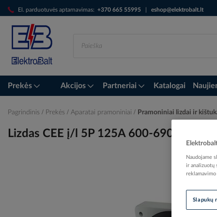
Skip
El. parduotuvės aptarnavimas:
+370 665 55995
|
eshop@elektrobalt.lt
to
Content
Prekės
Akcijos
Partneriai
Katalogai
Naujie
Pagrindinis
Prekės
Aparatai pramoniniai
Pramoniniai lizdai ir kištu
Lizdas CEE į/l 5P 125A 600-690V IP67
Elektrobal
Naudojame sla
ir analizuotų
reklamavimo i
Skip
to
the
Slapukų 
end
of