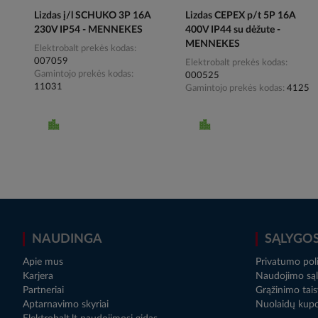
Lizdas į/l SCHUKO 3P 16A
Lizdas CEPEX p/t 5P 16A
230V IP54 - MENNEKES
400V IP44 su dėžute -
MENNEKES
Elektrobalt prekės kodas
007059
Elektrobalt prekės kodas
Gamintojo prekės kodas
000525
11031
Gamintojo prekės kodas
4125
NAUDINGA
SĄLYGO
Apie mus
Privatumo poli
Karjera
Naudojimo sąl
Partneriai
Grąžinimo tais
Aptarnavimo skyriai
Nuolaidų kup