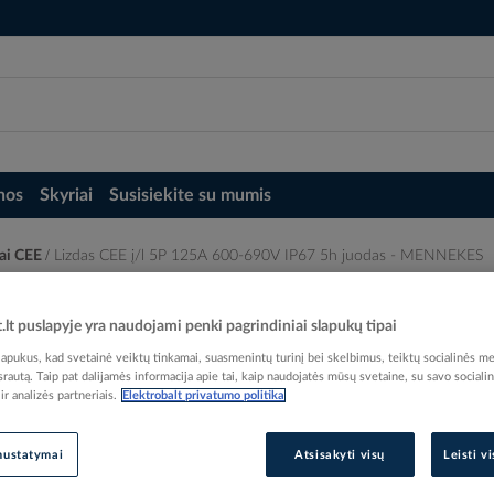
nos
Skyriai
Susisiekite su mumis
kai CEE
Lizdas CEE į/l 5P 125A 600-690V IP67 5h juodas - MENNEKES
 5h juodas - MENNEKES
t.lt puslapyje yra naudojami penki pagrindiniai slapukų tipai
pukus, kad svetainė veiktų tinkamai, suasmenintų turinį bei skelbimus, teiktų socialinės me
 srautą. Taip pat dalijamės informacija apie tai, kaip naudojatės mūsų svetaine, su savo sociali
r analizės partneriais.
Elektrobalt privatumo politika
Elektrobalt prekės kodas
nustatymai
Atsisakyti visų
Leisti v
Gamintojo prekės kodas