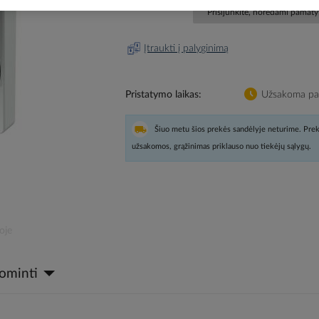
Prisijunkite, norėdami pamatyt
Įtraukti į palyginimą
Pristatymo laikas
Užsakoma pag
Šiuo metu šios prekės sandėlyje neturime. Prek
užsakomos, grąžinimas priklauso nuo tiekėjų sąlygų.
oje
dominti