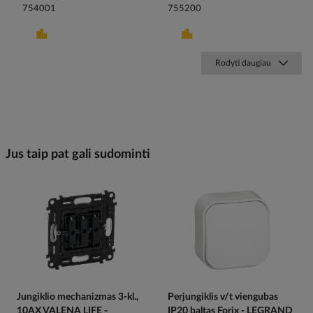
754001
755200
Rodyti daugiau
Jus taip pat gali sudominti
Jungiklio mechanizmas 3-kl.,
Perjungiklis v/t viengubas
10AX VALENA LIFE -
IP20 baltas Forix - LEGRAND