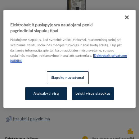
Elektrobalt.lt puslapyje yra naudojami penki
pagrindiniai slapukų tipai
Skip
Reali prekė gali skirtis nuo pavaizduotos nuotraukoje
Naudojame slapukus, kad svetainė veiktų tinkamai, suasmenintų turinį bei
to
skelbimus, teiktų socialinės medijos funkcijas ir analizuotų srautą. Taip pat
Lemputė LED viengubam jungikliui 230V VALENA
the
dalijamės informacija apie tai, kaip naudojatės mūsų svetaine, su savo
beginning
LIFE - LEGRAND
socialinės medijos, reklamavimo ir analizės partneriais.
Elektrobalt privatumo
of
politika
the
images
Elektrobalt prekės kodas
109177
Slapukų nustatymai
gallery
EAN kodas
3414970426918
Gamintojo prekės kodas
067684
Atsisakyti visų
Leisti visus slapukus
Prisijunkite, norėdami pamatyti kainas
Įtraukti į palyginimą