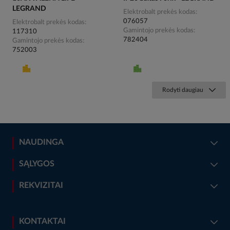
LEGRAND
Elektrobalt prekės kodas
076057
Elektrobalt prekės kodas
Gamintojo prekės kodas
117310
782404
Gamintojo prekės kodas
752003
Rodyti daugiau
NAUDINGA
SĄLYGOS
REKVIZITAI
KONTAKTAI