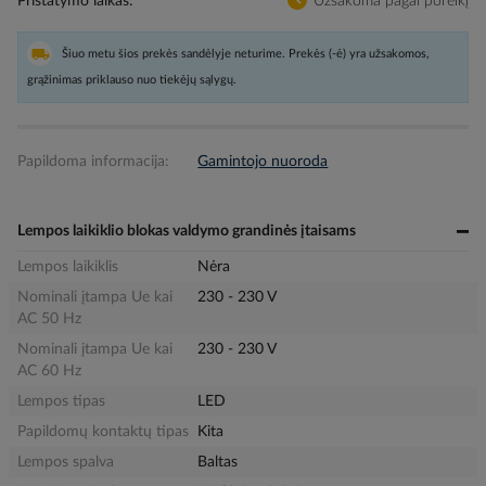
Pristatymo laikas
Užsakoma pagal poreikį
Šiuo metu šios prekės sandėlyje neturime. Prekės (-ė) yra užsakomos,
grąžinimas priklauso nuo tiekėjų sąlygų.
Papildoma informacija:
Gamintojo nuoroda
Lempos laikiklio blokas valdymo grandinės įtaisams
Lempos laikiklis
Nėra
Nominali įtampa Ue kai
230 - 230 V
AC 50 Hz
Nominali įtampa Ue kai
230 - 230 V
AC 60 Hz
Lempos tipas
LED
Papildomų kontaktų tipas
Kita
Lempos spalva
Baltas