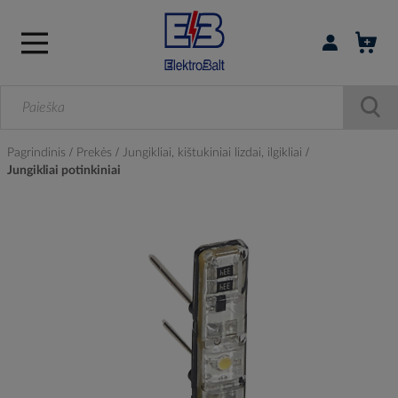
Prisijungti / r
Pagrindinis
Prekės
Jungikliai, kištukiniai lizdai, ilgikliai
Jungikliai potinkiniai
Skip
to
the
end
of
the
images
gallery