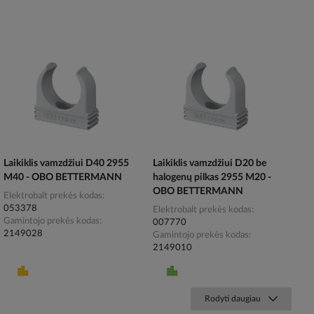
Laikiklis vamzdžiui D40 2955
Laikiklis vamzdžiui D20 be
M40 - OBO BETTERMANN
halogenų pilkas 2955 M20 -
OBO BETTERMANN
Elektrobalt prekės kodas
053378
Elektrobalt prekės kodas
Gamintojo prekės kodas
007770
2149028
Gamintojo prekės kodas
2149010
Rodyti daugiau