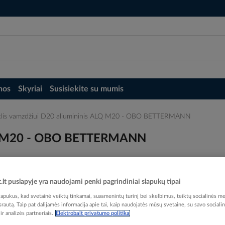
nos
Skyriai
Susisiekite su mumis
iklis vamzdžiui D20 aliumininis ALQ M20 - OBO BETTERMANN
 ALQ M20 - OBO BETTERMANN
t.lt puslapyje yra naudojami penki pagrindiniai slapukų tipai
pukus, kad svetainė veiktų tinkamai, suasmenintų turinį bei skelbimus, teiktų socialinės me
Elektrobalt prekės kodas
 srautą. Taip pat dalijamės informacija apie tai, kaip naudojatės mūsų svetaine, su savo sociali
EAN kodas
40121
r analizės partneriais.
Elektrobalt privatumo politika
Gamintojo prekės kodas