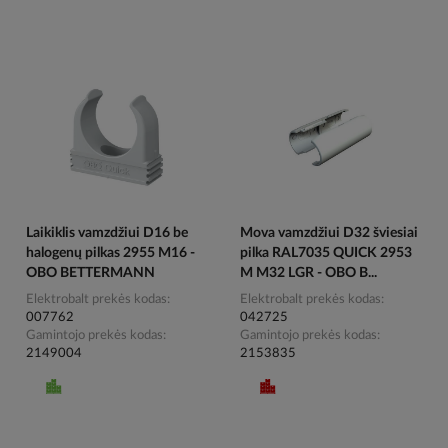
Laikiklis vamzdžiui D16 be
Mova vamzdžiui D32 šviesiai
halogenų pilkas 2955 M16 -
pilka RAL7035 QUICK 2953
OBO BETTERMANN
M M32 LGR - OBO B...
Elektrobalt prekės kodas
Elektrobalt prekės kodas
007762
042725
Gamintojo prekės kodas
Gamintojo prekės kodas
2149004
2153835