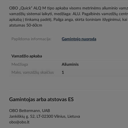
gallery
OBO „Quick“ ALQ M tipo apkaba visoms metrinėms aliuminio vamzd
vamzdžių sistemai laikyti, medžiaga: ALU. Pagalbinės vamzdžių cen
apkabą į tinkamą padėtį. Pailga anga, skirta šoniniam išlyginimui
atstumas 50-60cm
Papildoma informacija:
Gamintojo nuoroda
Vamzdžio apkaba
Medžiaga
Aliuminis
Maks. vamzdžių skaičius
1
Gamintojas arba atstovas ES
OBO Bettermann, UAB
Jankiškių g. 52, LT-02300 Vilnius, Lietuva
obo@obo.lt