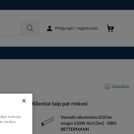
Prisijungti / registruotis
Spausdinti
Klientai taip pat rinkosi
dijos funkcijas
Vamzdis aliumininis D20 be
507390
nės medijos,
sriegio S20W ALU [3m] - OBO
96409242
BETTERMANN
2149920