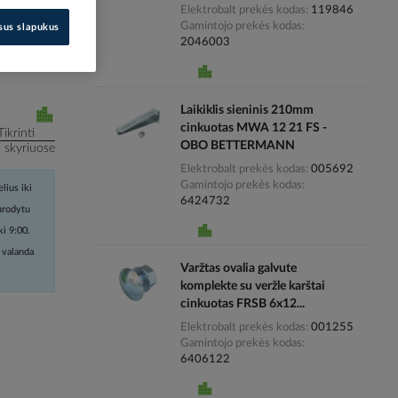
Elektrobalt prekės kodas
119846
Gamintojo prekės kodas
isus slapukus
i kainas
2046003
Laikiklis sieninis 210mm
cinkuotas MWA 12 21 FS -
Tikrinti
OBO BETTERMANN
į skyriuose
Elektrobalt prekės kodas
005692
Gamintojo prekės kodas
lius iki
6424732
nurodytu
ki 9:00.
 valanda
Varžtas ovalia galvute
komplekte su veržle karštai
cinkuotas FRSB 6x12...
Elektrobalt prekės kodas
001255
Gamintojo prekės kodas
6406122