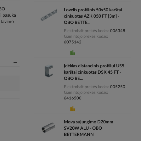
OBO
Lovelis profilinis 50x50 karštai
ai pasuka
cinkuotas AZK 050 FT [3m] -
ntavimo
OBO BETTE...
Elektrobalt prekės kodas
006348
Gamintojo prekės kodas
6075142
Įdėklas distancinis profiliui US5
karštai cinkuotas DSK 45 FT -
OBO BE...
Elektrobalt prekės kodas
005250
Gamintojo prekės kodas
6416500
Mova sujungimo D20mm
SV20W ALU - OBO
BETTERMANN