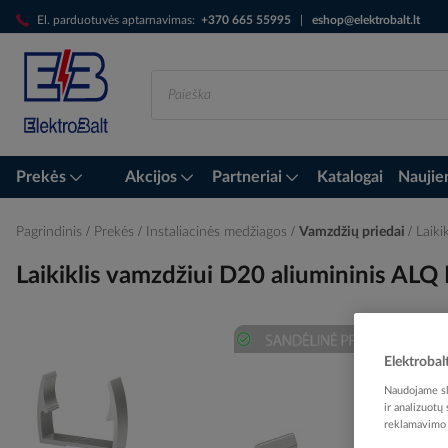
Skip
El. parduotuvės aptarnavimas:
+370 665 55995
|
eshop@elektrobalt.lt
to
Content
Prekės
Akcijos
Partneriai
Katalogai
Naujie
Pagrindinis
Prekės
Instaliacinės medžiagos
Vamzdžių priedai
Laik
Laikiklis vamzdžiui D20 aliumininis
Elektrobal
Skip
to
Naudojame sla
the
ir analizuotų
end
reklamavimo i
of