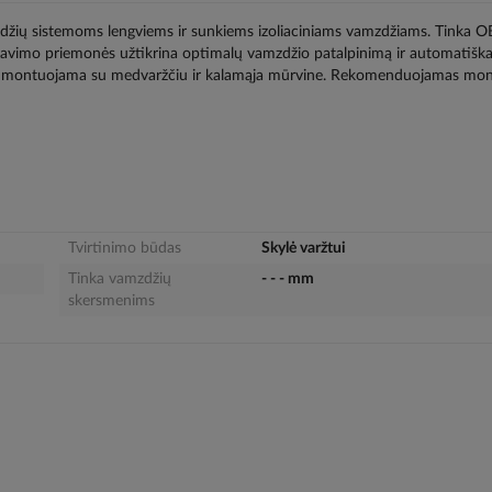
žių sistemoms lengviems ir sunkiems izoliaciniams vamzdžiams. Tinka 
travimo priemonės užtikrina optimalų vamzdžio patalpinimą ir automatišk
, kai montuojama su medvaržčiu ir kalamąja mūrvine. Rekomenduojamas mo
Tvirtinimo būdas
Skylė varžtui
Tinka vamzdžių
- - - mm
skersmenims