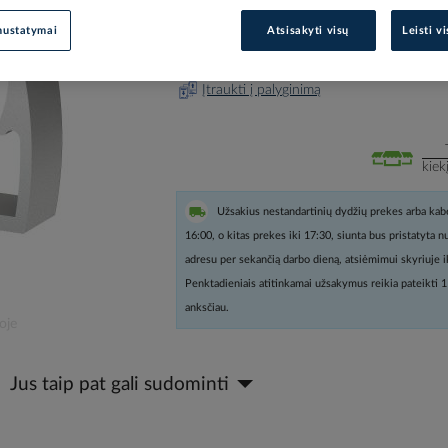
nustatymai
Atsisakyti visų
Leisti v
Prisijunkite, norėdami pamatyt
Įtraukti į palyginimą
kiek
Užsakius nestandartinių dydžių prekes arba kabe
16:00, o kitas prekes iki 17:30, siunta bus pristatyta 
adresu per sekančią darbo dieną, atsiėmimui skyriuje i
Penktadieniais atitinkamai užsakymus reikia pateikti 1
anksčiau.
oje
Jus taip pat gali sudominti