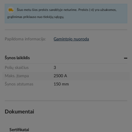
Šiuo metu šios prekės sandėlyje neturime. Prekės (-ė) yra užsakomos,
grąžinimas priklauso nuo tiekėjų sąlygų.
Papildoma informacija:
Gamintojo nuoroda
Šynos laikiklis
Polių skaičius
3
Maks. įtampa
2500 A
Šynos atstumas
150 mm
Dokumentai
Sertifikatai