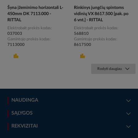
Šyna įžeminimo horizontali L-
Rinkinys jungčių spintoms
450mm DK 7113.000 -
vidinių VX 8617.500 [pak. po
RITTAL
6 vnt.] - RITTAL
Elektrobalt prekės kodas
Elektrobalt prekės kodas
037003
568810
Gamintojo prekės kodas
Gamintojo prekės kodas
7113000
8617500
Rodyti daugiau
NAUDINGA
SĄLYGOS
REKVIZITAI