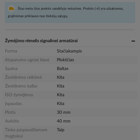
Šiuo metu šios prekės sandėlyje neturime. Prekės (-ė) yra užsakomos,
grąžinimas priklauso nuo tiekėjų sąlygų.
Žymėjimo rėmelis signalinei armatūrai
Forma
Stačiakampis
Atsparumo ugniai klasė
Plokščias
Spalva
Baltas
Ženklinimo reikšmė
Kita
Ženklinimo kalba
Kita
ISO žymėjimas
Kita
Įspaudas
Kita
Plotis
30 mm
Aukštis
40 mm
Tinka paspaudžiamam
Taip
mygtukui