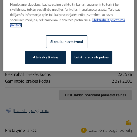
Naudojame slapukus, kad svetainė veiktų tinkamai, suasmenintų turinį bei
skelbimus, teiktų socialinės medijos funkcijas ir analizuotų srautą. Taip pat
dalijamės informacija apie tai, kaip naudojatės mūsų svetaine, su savo
socialinės medijos, reklamavimo ir analizės partneriais.
Elektrobalt privatumo
politika
Skip
Reali prekė gali skirtis nuo pavaizduotos nuotraukoje
to
Slapukų nustatymai
Laikiklis su lentele 30x40 tuščia - SCHNEIDER
the
beginning
ELECTRIC
Atsisakyti visų
Leisti visus slapukus
of
the
images
Elektrobalt prekės kodas
222526
gallery
Gamintojo prekės kodas
ZBYP2101
Prisijunkite, norėdami pamatyti kainas
Įtraukti į palyginimą
Pristatymo laikas
Užsakoma pagal poreikį