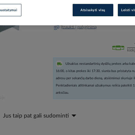
nustatymai
Atsisakyti visų
Leisti v
Prisijunkite, norėdami pamatyt
Įtraukti į palyginimą
kiek
Užsakius nestandartinių dydžių prekes arba kabe
16:00, o kitas prekes iki 17:30, siunta bus pristatyta 
adresu per sekančią darbo dieną, atsiėmimui skyriuje i
Penktadieniais atitinkamai užsakymus reikia pateikti 1
anksčiau.
oje
Jus taip pat gali sudominti