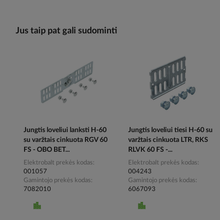
Jus taip pat gali sudominti
Jungtis loveliui lanksti H-60
Jungtis loveliui tiesi H-60 su
su varžtais cinkuota RGV 60
varžtais cinkuota LTR, RKS
FS - OBO BET...
RLVK 60 FS -...
Elektrobalt prekės kodas
Elektrobalt prekės kodas
001057
004243
Gamintojo prekės kodas
Gamintojo prekės kodas
7082010
6067093