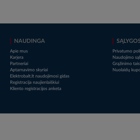
NAUDINGA
SĄLYGO
Apie mus
Privatumo poli
Karjera
Naudojimo sąl
Partneriai
Grąžinimo tais
Aptarnavimo skyriai
Nuolaidų kup
Elektrobalt.lt naudojimosi gidas
Registracija naujienlaiškiui
Kliento registracijos anketa