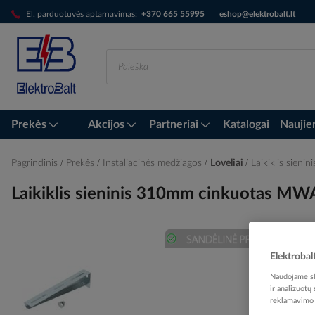
Skip
El. parduotuvės aptarnavimas:
+370 665 55995
|
eshop@elektrobalt.lt
to
Content
Prekės
Akcijos
Partneriai
Katalogai
Naujie
Pagrindinis
Prekės
Instaliacinės medžiagos
Loveliai
Laikiklis sie
Laikiklis sieninis 310mm cinkuotas 
Skip
Elektrobal
to
Naudojame sla
the
ir analizuotų
end
reklamavimo i
of