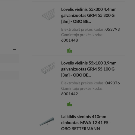
Lovelis vielinis 55x300 4.4mm
galvanizuotas GRM 55 300 G
[3m] - OBO BE...
Elektrobalt prekės kodas
053793
Gamintojo prekės kodas
6001448
Lovelis vielinis 55x100 3.9mm
galvanizuotas GRM 55 100 G
[3m] - OBO BE...
Elektrobalt prekės kodas
049376
Gamintojo prekės kodas
6001442
Laikiklis sieninis 410mm
cinkuotas MWA 12 41 FS -
OBO BETTERMANN