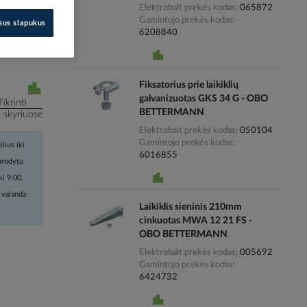
Elektrobalt prekės kodas
065872
Gamintojo prekės kodas
isus slapukus
i kainas
6208840
Fiksatorius prie laikiklių
galvanizuotas GKS 34 G - OBO
Tikrinti
BETTERMANN
į skyriuose
Elektrobalt prekės kodas
050104
Gamintojo prekės kodas
lius iki
6016855
nurodytu
ki 9:00.
 valanda
Laikiklis sieninis 210mm
cinkuotas MWA 12 21 FS -
OBO BETTERMANN
Elektrobalt prekės kodas
005692
Gamintojo prekės kodas
6424732