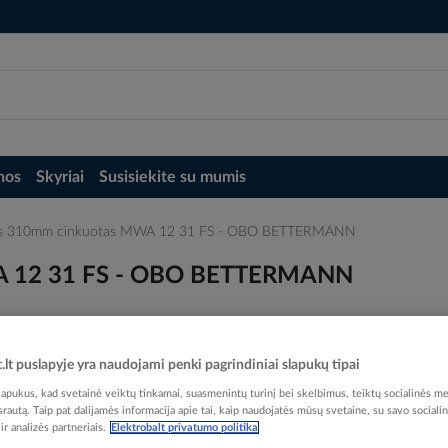
nos
Skyriai
Susisiekite su mumis
ninis 310mm cinkuotas MWA 12 31 FS - OBO BETTERMANN
MWA 12 31 FS - OBO BETTERMANN
t.lt puslapyje yra naudojami penki pagrindiniai slapukų tipai
pukus, kad svetainė veiktų tinkamai, suasmenintų turinį bei skelbimus, teiktų socialinės me
Elektrobalt prekės kodas
 srautą. Taip pat dalijamės informacija apie tai, kaip naudojatės mūsų svetaine, su savo sociali
EAN kodas
40121
r analizės partneriais.
Elektrobalt privatumo politika
Gamintojo prekės kodas