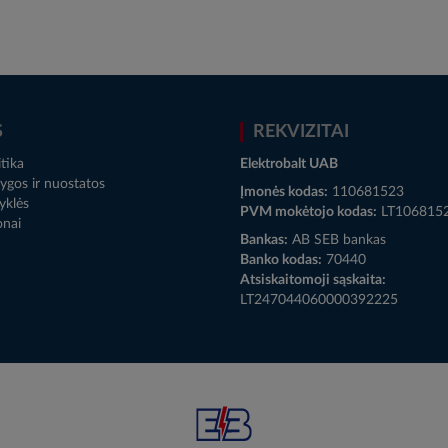
S
REKVIZITAI
tika
Elektrobalt UAB
ygos ir nuostatos
Įmonės kodas:
110681523
yklės
PVM mokėtojo kodas:
LT106815
onai
Bankas:
AB SEB bankas
Banko kodas:
70440
Atsiskaitomoji sąskaita:
LT247044060000392225