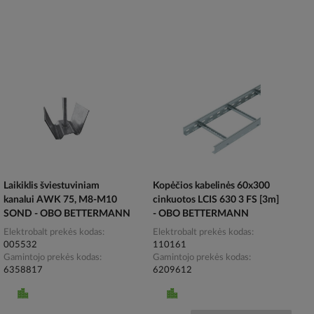
Laikiklis šviestuviniam
Kopėčios kabelinės 60x300
kanalui AWK 75, M8-M10
cinkuotos LCIS 630 3 FS [3m]
SOND - OBO BETTERMANN
- OBO BETTERMANN
Elektrobalt prekės kodas
Elektrobalt prekės kodas
005532
110161
Gamintojo prekės kodas
Gamintojo prekės kodas
6358817
6209612