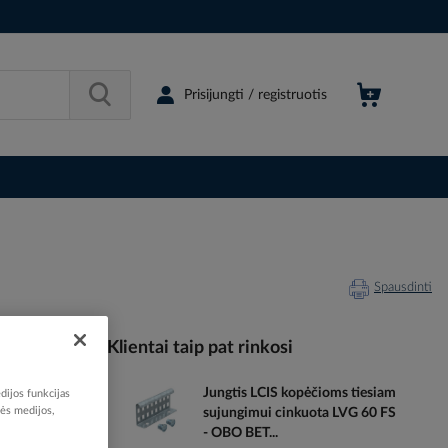
Prisijungti / registruotis
Spausdinti
Klientai taip pat rinkosi
Jungtis LCIS kopėčioms tiesiam
dijos funkcijas
030534
nės medijos,
sujungimui cinkuota LVG 60 FS
96637034
- OBO BET...
6424740