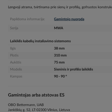
gallery
Lengvoji atrama, tvirtinama prie sienų ir profilių, gofruotos konstrukc
Papildoma informacija:
Gamintojo nuoroda
Serija
MWA
Laikiklis kabelių instaliavimo sistemoms
Ilgis
38 mm
Plotis
310 mm
Aukštis
75 mm
Modelis
Sieninis ir profilio laikiklis
Kampas
90 - 90 °
Gamintojas arba atstovas ES
OBO Bettermann, UAB
Jankiškių g. 52, LT-02300 Vilnius, Lietuva