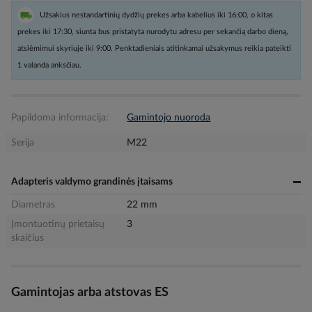
Užsakius nestandartinių dydžių prekes arba kabelius iki 16:00, o kitas
prekes iki 17:30, siunta bus pristatyta nurodytu adresu per sekančią darbo dieną,
atsiėmimui skyriuje iki 9:00. Penktadieniais atitinkamai užsakymus reikia pateikti
1 valanda anksčiau.
Papildoma informacija:
Gamintojo nuoroda
Serija
M22
Adapteris valdymo grandinės įtaisams
Diametras
22 mm
Įmontuotinų prietaisų
3
skaičius
Gamintojas arba atstovas ES