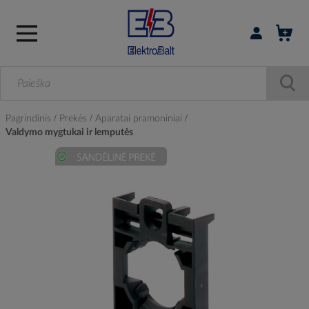
Prisijungti / r
Pagrindinis
Prekės
Aparatai pramoniniai
Valdymo mygtukai ir lemputės
Skip
to
the
end
of
the
images
gallery