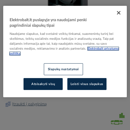
Elektrobalt.lt puslapyje yra naudojami penki
pagrindiniai slapukų tipai
Skip
Reali prekė gali skirtis nuo pavaizduotos nuotraukoje
Naudojame slapukus, kad svetainė veiktų tinkamai, suasmenintų turinį bei
to
skelbimus, teiktų socialinės medijos funkcijas ir analizuotų srautą. Taip pat
Laikiklis mygtuko kontaktams M22-A - EATON
dalijamės informacija apie tai, kaip naudojatės mūsų svetaine, su savo
the
socialinės medijos, reklamavimo ir analizės partneriais.
Elektrobalt privatumo
beginning
politika
of
the
Elektrobalt prekės kodas
004051
images
Slapukų nustatymai
EAN kodas
4015081846085
gallery
Gamintojo prekės kodas
216374
Atsisakyti visų
Leisti visus slapukus
Prisijunkite, norėdami pamatyti kainas
Įtraukti į palyginimą