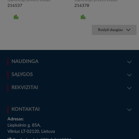
Gamintojo prekės kodas
Gamintojo prekės kodas
216537
216378
Rodyti daugiau
NAUDINGA
SĄLYGOS
REKVIZITAI
KONTAKTAI
Adresas:
Liepkalnio g. 85A,
Vilnius LT-02120, Lietuva